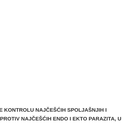
JE KONTROLU NAJČEŠĆIH SPOLJAŠNJIH I
ROTIV NAJČEŠĆIH ENDO I EKTO PARAZITA, U