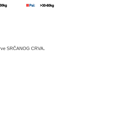
 na larve SRČANOG CRVA
.