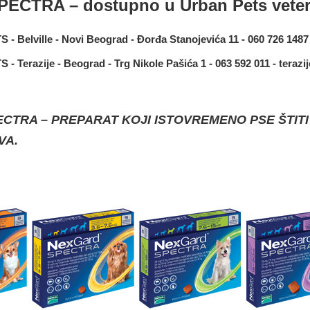
PECTRA – dostupno u Urban Pets veter
 Belville - Novi Beograd - Đorđa Stanojevića 11 - 060 726 1487
 Terazije - Beograd - Trg Nikole Pašića 1 - 063 592 011 - teraz
CTRA – PREPARAT KOJI ISTOVREMENO PSE ŠTITI 
VA.