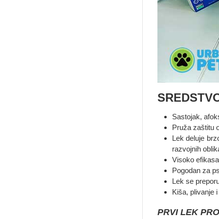
SREDSTVO
Sastojak, afoks
Pruža zaštitu 
Lek deluje brz
razvojnih obli
Visoko efikasan
Pogodan za pse
Lek se preporu
Kiša, plivanje 
PRVI LEK PR