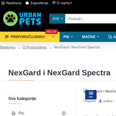
Naslovna
Zaposlenje
O nama
SVE
AKCIJE
PREPORUČUJEMO!
PSI
MAČKE
A
Naslovna
O Proizvodima
NexGard i NexGard Spectra
NexGard i NexGard Spectra
30
окт
Sve kategorije
Objavio
online
Psi