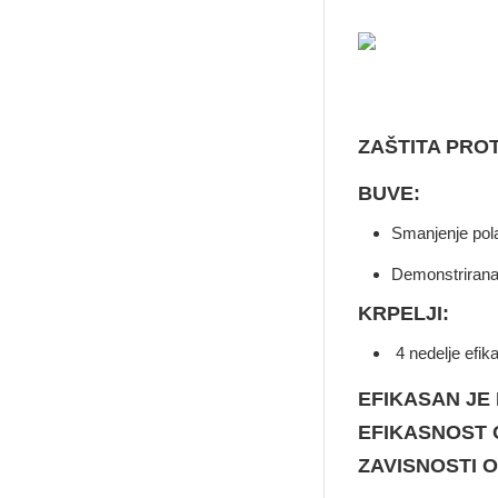
ZAŠTITA PROT
BUVE:
Smanjenje pola
Demonstrirana 
KRPELJI:
4 nedelje efika
EFIKASAN JE
EFIKASNOST O
ZAVISNOSTI 