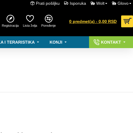
Prati pošiljku
Isporuka
Wolt
Glovo
0 predmet(a) - 0,00 RSD
Registracija
Lista želja
Poređenje
A I TERARISTIKA
KONJI
KONTAKT