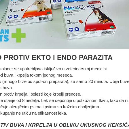
 PROTIV EKTO I ENDO PARAZITA
olaner se upotrebljava isključivo u veterinarskoj medicini.
od buva i krpelja tokom jednog meseca.
o (mnogo brže od spot-on preparata), za samo 20 minuta. Ubija buve pr
ka buva.
 protiv krpelja i bolesti koje krpelji prenose.
 starije od 8 nedelja. Lek se deponuje u potkožnom tkivu, tako da ni
čuje alergičnim psima i psima sa kožnim oboljenjima.
i kupanje ne utiču na efikasnost leka.
OTIV BUVA I KRPELJA U OBLIKU UKUSNOG KEKSI