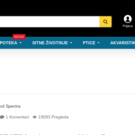
Prijava
NOVO
POTEKA
SITNE ŽIVOTINJE
PTICE
AKVARISTIK
1 Komentari
19583 Pregleda