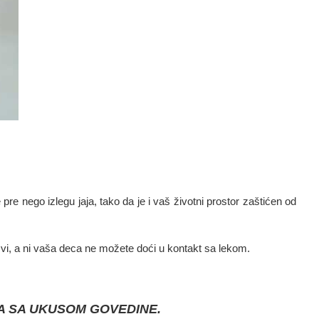
e nego izlegu jaja, tako da je i vaš životni prostor zaštićen od
 vi, a ni vaša deca ne možete doći u kontakt sa lekom.
ĆA SA UKUSOM GOVEDINE.