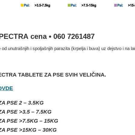
PECTRA cena • 060 7261487
 od unutrašnjih i spoljašnjih parazita (krpelja i buva) uz dejstvo i
ECTRA
TABLETE ZA PSE SVIH VELIČINA.
OVDE
A PSE 2 – 3.5KG
A PSE >3.5 – 7.5KG
A PSE >7.5KG – 15KG
A PSE >15KG – 30KG