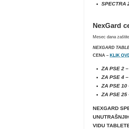
SPECTRA Z
NexGard ce
Mesec dana zaštite 
NEXGARD
TABLE
CENA
–
KLIK OV
ZA PSE 2 
ZA PSE 4 
ZA PSE 10
ZA PSE 25
NEXGARD SPE
UNUTRAŠNJIH
VIDU TABLET