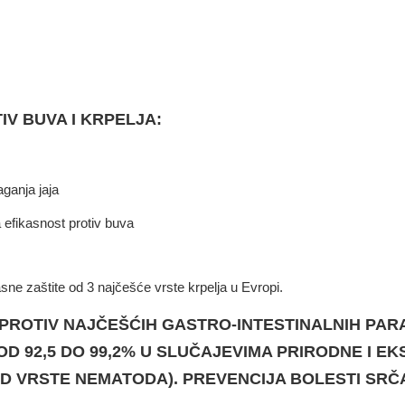
IV BUVA I KRPELJA:
ganja jaja
efikasnost protiv buva
sne zaštite od 3 najčešće vrste krpelja u Evropi.
 PROTIV NAJČEŠĆIH GASTRO-INTESTINALNIH PAR
D 92,5 DO 99,2% U SLUČAJEVIMA PRIRODNE I E
OD VRSTE NEMATODA).
PREVENCIJA BOLESTI SRČ