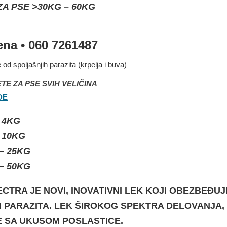
A PSE >30KG – 60KG
na • 060 7261487
od spoljašnjih parazita (krpelja i buva)
TE ZA PSE SVIH VELIČINA
DE
– 4KG
– 10KG
 – 25KG
 – 50KG
CTRA JE NOVI, INOVATIVNI LEK KOJI OBEZBEĐU
 PARAZITA.
LEK ŠIROKOG SPEKTRA DELOVANJA, P
E SA UKUSOM POSLASTICE.