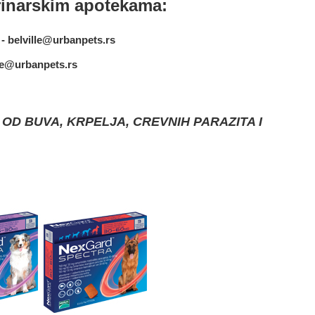
inarskim apotekama:
 - belville@urbanpets.rs
ije@urbanpets.rs
OD BUVA, KRPELJA, CREVNIH PARAZITA I