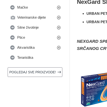
NexGard S
Mačke
URBAN PETS -
Veterinarske dijete
URBAN PETS -
Sitne životinje
Ptice
NEXGARD SPE
Akvaristika
SRČANOG CR
Teraristika
POGLEDAJ SVE PROIZVODE!