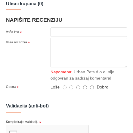
Utisci kupaca (0)
NAPIŠITE RECENZIJU
Vaše ime
Vaša recenzija
Napomena:
Urban Pets d.o.o. nije
odgovran za sadržaj komentara!
Loše
Dobro
Ocena
Validacija (anti-bot)
Kompletirajte validaciju