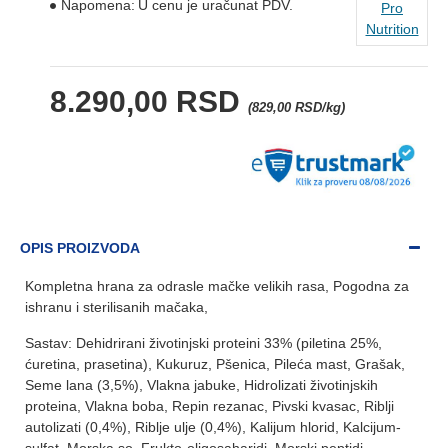
Napomena:
U cenu je uračunat PDV.
Pro
Nutrition
8.290,00 RSD
(829,00 RSD/kg)
OPIS PROIZVODA
Kompletna hrana za odrasle mačke velikih rasa, Pogodna za
ishranu i sterilisanih mačaka,
Sastav: Dehidrirani životinjski proteini 33% (piletina 25%,
ćuretina, prasetina), Kukuruz, Pšenica, Pileća mast, Grašak,
Seme lana (3,5%), Vlakna jabuke, Hidrolizati životinjskih
proteina, Vlakna boba, Repin rezanac, Pivski kvasac, Riblji
autolizati (0,4%), Riblje ulje (0,4%), Kalijum hlorid, Kalcijum-
sulfat, Morska so, Frukto-oligosaharidi, Morski peptidi