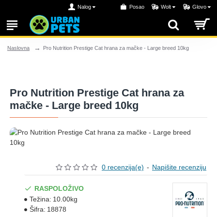
Nalog
Posao
Wolt
Glovo
Pro Nutrition Prestige Cat hrana za mačke - Large breed 10kg
Naslovna
Pro Nutrition Prestige Cat hrana za
mačke - Large breed 10kg
0 recenzija(e)
-
Napišite recenziju
RASPOLOŽIVO
Težina:
10.00kg
Šifra:
18878