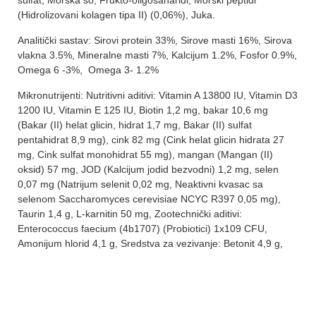
(Hidrolizovani kolagen tipa II) (0,06%), Juka.
Analitički sastav: Sirovi protein 33%, Sirove masti 16%, Sirova
vlakna 3.5%, Mineralne masti 7%, Kalcijum 1.2%, Fosfor 0.9%,
Omega 6 -3%, Omega 3- 1.2%
Mikronutrijenti: Nutritivni aditivi: Vitamin A 13800 IU, Vitamin D3
1200 IU, Vitamin E 125 IU, Biotin 1,2 mg, bakar 10,6 mg
(Bakar (II) helat glicin, hidrat 1,7 mg, Bakar (II) sulfat
pentahidrat 8,9 mg), cink 82 mg (Cink helat glicin hidrata 27
mg, Cink sulfat monohidrat 55 mg), mangan (Mangan (II)
oksid) 57 mg, JOD (Kalcijum jodid bezvodni) 1,2 mg, selen
0,07 mg (Natrijum selenit 0,02 mg, Neaktivni kvasac sa
selenom Saccharomyces cerevisiae NCYC R397 0,05 mg),
Taurin 1,4 g, L-karnitin 50 mg, Zootechnički aditivi:
Enterococcus faecium (4b1707) (Probiotici) 1x109 CFU,
Amonijum hlorid 4,1 g, Sredstva za vezivanje: Betonit 4,9 g,