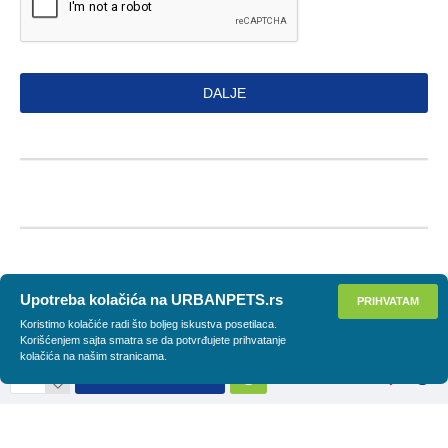
DALJE
Upotreba kolačića na URBANPETS.rs
PRIHVATAM
Koristimo kolačiće radi što boljeg iskustva posetilaca.
Korišćenjem sajta smatra se da potvrđujete prihvatanje
kolačića na našim stranicama.
DODAJ U KORPU