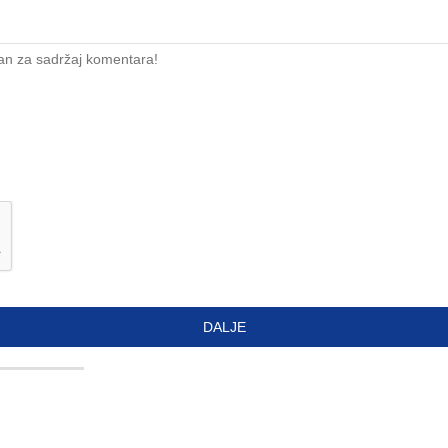
an za sadržaj komentara!
DALJE