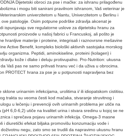
jetetski obroci za pse i mačke: za ishranu prilagođenu
bolizma i mogu biti sanirani pravilnom ishranom, Vaš veterinar je
sa Veterinarskim univerzitetom u Nantu, Univerzitetom u Berlinu i
a ove patologije. Osim potpune podrške zdravlja akcenat je
odi ispunjavaju sve regulatorne uslove za dijetetsku hranu za
unosti proizvode u našoj fabrici u Francuskoj, ali pošto je
 hranljive materije i proteine, integrisali i raznovrsne mešavine
ne Active Benefit, kompleks biološki aktivnih sastojaka morskog
lju organizma. Peptidi, aminokiseline, proteini (kolagen) i
avlju kože i dlake i deluju protivupalno. Pro-Nutrition: ukusna
a da Vaš pas ne samo prihvati hranu već i da uživa u obrocima.
tion PROTECT hrana za pse je u potpunosti napravljena bez
narnim infekcijama, urolitima i/ ili idiopatskom cistitisu.
og trakta su veoma česti kod mačaka, stvaranje struvitnog i
ogu u lečenju i prevenciji ovih urinarnih problema jer utiče na
pH 6,0-6,2) utiče na kvalitet urina i stvara sredinu u kojoj se ne
sluznica i sprečava pojavu urinarnih infekcija. Omega-3 masne
i i diuretički efekat biljaka promovišu konzumaciju vode i
aju doživotnu negu, zato smo se trudili da napravimo ukusnu hranu