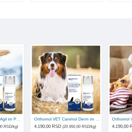
Orthomol VET Canimol Agil im Pumpspender 100ml
Orthomol VET Canimol Derm im Pumpspender 100ml
4.190,00 RSD
4.190,00
00 RSD/kg)
(20.950,00 RSD/kg)