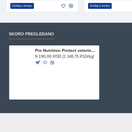
Dodaj u korpu
Dodaj u korpu
SKORO PREGLEDANO
Pro Nutrition Protect veterinarska dijeta za mačke - Urinary 8kg
9.190,00 RSD
(1.148,75 RSD/kg)