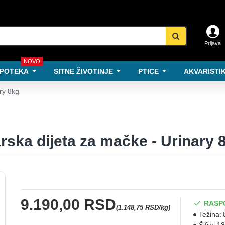
Prijava
NOVO
POTEKA
SITNE ŽIVOTINJE
PTICE
AKVARISTIK
ary 8kg
arska dijeta za mačke - Urinary 
9.190,00 RSD
RASP
(1.148,75 RSD/kg)
Težina: