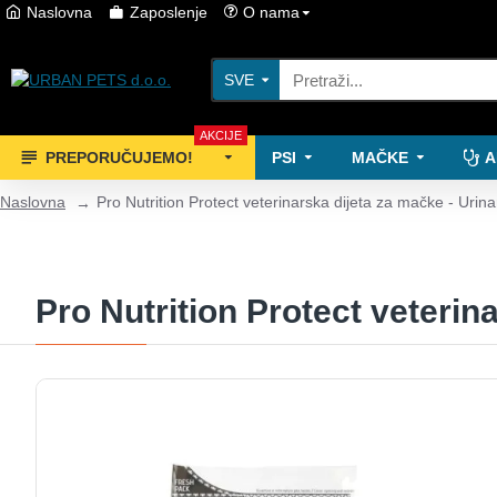
Naslovna
Zaposlenje
O nama
SVE
AKCIJE
PREPORUČUJEMO!
PSI
MAČKE
A
Naslovna
Pro Nutrition Protect veterinarska dijeta za mačke - Urin
Pro Nutrition Protect veterin