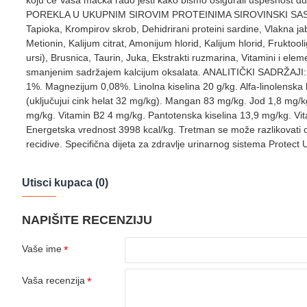
koju će Vaša mačka rado jesti kako bismo osigurali uspešno
POREKLA U UKUPNIM SIROVIM PROTEINIMA SIROVINSKI SASTAV Dehidr
Tapioka, Krompirov skrob, Dehidrirani proteini sardine, Vlakna jabu
Metionin, Kalijum citrat, Amonijum hlorid, Kalijum hlorid, Frukto
ursi), Brusnica, Taurin, Juka, Ekstrakti ruzmarina, Vitamini i ele
smanjenim sadržajem kalcijum oksalata. ANALITIČKI SADRŽAJI: Si
1%. Magnezijum 0,08%. Linolna kiselina 20 g/kg. Alfa-linolenska 
(uključujui cink helat 32 mg/kg). Mangan 83 mg/kg. Jod 1,8 mg/k
mg/kg. Vitamin B2 4 mg/kg. Pantotenska kiselina 13,9 mg/kg. Vit
Energetska vrednost 3998 kcal/kg. Tretman se može razlikovati
recidive. Specifična dijeta za zdravlje urinarnog sistema Protec
Utisci kupaca (0)
NAPIŠITE RECENZIJU
Vaše ime
Vaša recenzija