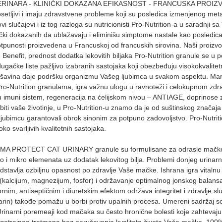
RA - KLINIČKI DOKAZANA EFIKASNOST - FRANCUSKA PROIZVODNJA Di
osetljivi i imaju zdravstvene probleme koji su posledica izmenjenog meta
vi slučajevi i iz tog razloga su nutricionisti Pro-Nutrition-a u saradnji 
ički dokazanih da ublažavaju i eliminišu simptome nastale kao posledic
 potpunosti proizvedena u Francuskoj od francuskih sirovina. Naši proizv
it, prednost dodatka lekovitih biljaka Pro-Nutrition granule se u potp
ačke liste pažljivo izabranih sastojaka koji obezbeđuju visokokvalitetne
mešavina daje podršku organizmu Vašeg ljubimca u svakom aspektu. Mari
 Pro-Nutrition granulama, igra važnu ulogu u ravnoteži i celokupnom zdrav
muni sistem, regeneracija na ćelijskom nivou – ANTIAGE, doprinose zdr
iti vaše životinje, u Pro-Nutrition-u znamo da je od suštinskog značaj
jubimcu garantovali obrok sinonim za potpuno zadovoljstvo. Pro-Nutri
ko svarljivih kvalitetnih sastojaka.
T CAT URINARY granule su formulisane za odrasle mačke sklone uri
 i mikro elemenata uz dodatak lekovitog bilja. Problemi donjeg urinarn
avlja ozbiljnu opasnost po zdravlje Vaše mačke. Ishrana igra vitalnu ul
(kalcijum, magnezijum, fosfor) i održavanje optimalnog jonskog balansa (
ornim, antiseptičnim i diuretskim efektom održava integritet i zdravlje 
zmarin) takođe pomažu u borbi protiv upalnih procesa. Umereni sadržaj sol
sa. Urinarni poremeaji kod mačaka su često hronične bolesti koje zahtev