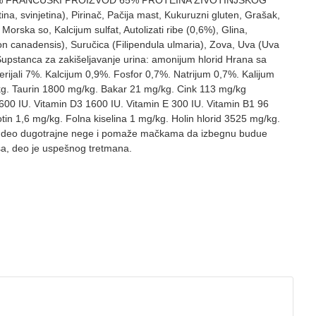
čke. 100% FRANCUSKI PROIZVOD 65% PROTEINA ŽIVOTINJSKOG
svinjetina), Pirinač, Pačija mast, Kukuruzni gluten, Grašak,
Morska so, Kalcijum sulfat, Autolizati ribe (0,6%), Glina,
eron canadensis), Suručica (Filipendula ulmaria), Zova, Uva (Uva
). Supstanca za zakišeljavanje urina: amonijum hlorid Hrana sa
ijali 7%. Kalcijum 0,9%. Fosfor 0,7%. Natrijum 0,7%. Kalijum
g/kg. Taurin 1800 mg/kg. Bakar 21 mg/kg. Cink 113 mg/kg
7600 IU. Vitamin D3 1600 IU. Vitamin E 300 IU. Vitamin B1 96
in 1,6 mg/kg. Folna kiselina 1 mg/kg. Holin hlorid 3525 mg/kg.
a je deo dugotrajne nege i pomaže mačkama da izbegnu budue
esa, deo je uspešnog tretmana.