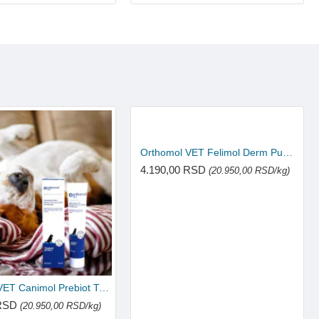
Orthomol VET Felimol Derm Pumpspender 100ml
4.190,00 RSD
(20.950,00 RSD/kg)
Orthomol VET Canimol Prebiot Tube 100ml
 RSD
(20.950,00 RSD/kg)