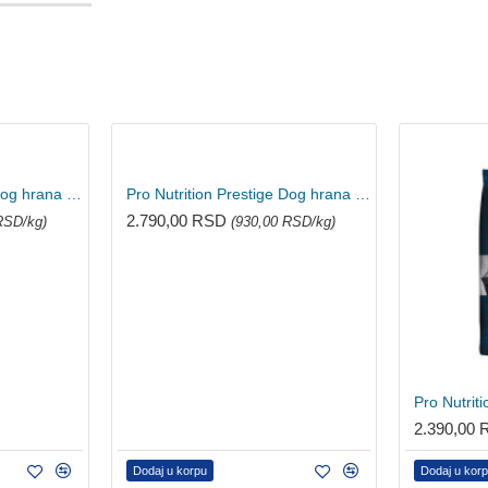
Pro Nutrition Prestige Dog hrana za pse - Mini Light Sterilised 3kg
Pro Nutrition Prestige Dog hrana za pse - All sizes Exigent 3kg
2.790,00 RSD
RSD/kg)
(930,00 RSD/kg)
2.390,00
Dodaj u korpu
Dodaj u kor