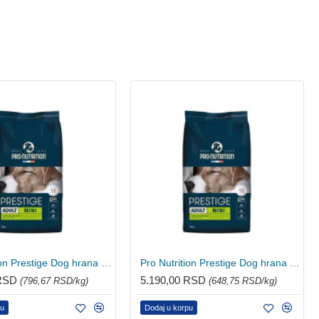
Pro Nutrition Prestige Dog hrana za pse - Mini 3kg
Pro Nutrition Prestige Dog hrana za pse - Mini 8kg
 RSD
5.190,00 RSD
(796,67 RSD/kg)
(648,75 RSD/kg)
pu
Dodaj u korpu