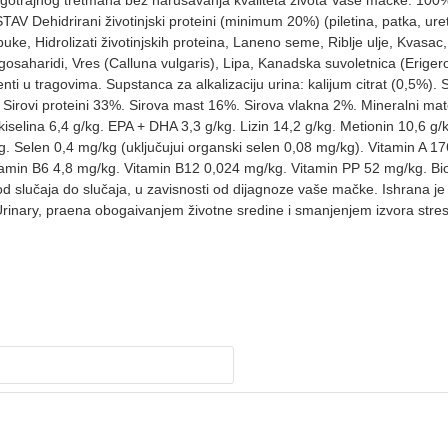
st dugotrajnog tretmana bez narušavanja kvaliteta života Vaše ma
irani životinjski proteini (minimum 20%) (piletina, patka, uretina, 
ke, Hidrolizati životinjskih proteina, Laneno seme, Riblje ulje, Kvasac, 
oligosaharidi, Vres (Calluna vulgaris), Lipa, Kanadska suvoletnica (Erig
menti u tragovima. Supstanca za alkalizaciju urina: kalijum citrat (0,5%
rovi proteini 33%. Sirova mast 16%. Sirova vlakna 2%. Mineralni mater
kiselina 6,4 g/kg. EPA + DHA 3,3 g/kg. Lizin 14,2 g/kg. Metionin 10,6 
g. Selen 0,4 mg/kg (uključujui organski selen 0,08 mg/kg). Vitamin A 1
amin B6 4,8 mg/kg. Vitamin B12 0,024 mg/kg. Vitamin PP 52 mg/kg. Biot
 od slučaja do slučaja, u zavisnosti od dijagnoze vaše mačke. Ishran
t Urinary, praena obogaivanjem životne sredine i smanjenjem izvora str