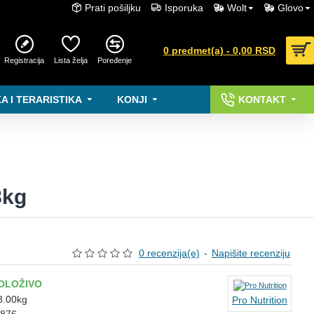
Prati pošiljku
Isporuka
Wolt
Glovo
0 predmet(a) - 0,00 RSD
Registracija
Lista želja
Poređenje
A I TERARISTIKA
KONJI
KONTAKT
8kg
0 recenzija(e)
-
Napišite recenziju
OLOŽIVO
8.00kg
Pro Nutrition