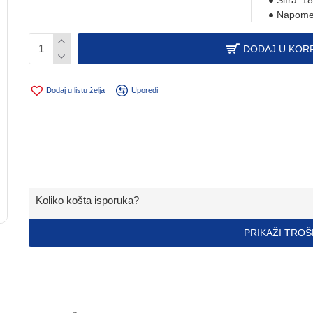
Šifra:
18
Napome
DODAJ U KOR
Dodaj u listu želja
Uporedi
Koliko košta isporuka?
PRIKAŽI TRO