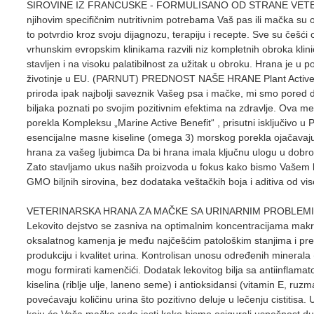
SIROVINE IZ FRANCUSKE - FORMULISANO OD STRANE VETERINA
njihovim specifičnim nutritivnim potrebama Vaš pas ili mačka su 
to potvrdio kroz svoju dijagnozu, terapiju i recepte. Sve su češći o
vrhunskim evropskim klinikama razvili niz kompletnih obroka klin
stavljen i na visoku palatibilnost za užitak u obroku. Hrana je u
životinje u EU. (PARNUT) PREDNOST NAŠE HRANE Plant Active Benef
priroda ipak najbolji saveznik Vašeg psa i mačke, mi smo pored dug
biljaka poznati po svojim pozitivnim efektima na zdravlje. Ova 
porekla Kompleksu „Marine Active Benefit“ , prisutni isključivo u
esencijalne masne kiseline (omega 3) morskog porekla ojačavaju i
hrana za vašeg ljubimca Da bi hrana imala ključnu ulogu u dobrob
Zato stavljamo ukus naših proizvoda u fokus kako bismo Vašem l
GMO biljnih sirovina, bez dodataka veštačkih boja i aditiva od viso
VETERINARSKA HRANA ZA MAČKE SA URINARNIM PROBLEMIMA PROTEC
Lekovito dejstvo se zasniva na optimalnim koncentracijama makro
oksalatnog kamenja je među najčešćim patološkim stanjima i predst
produkciju i kvalitet urina. Kontrolisan unosu određenih minerala 
mogu formirati kamenčići. Dodatak lekovitog bilja sa antiinflamat
kiselina (riblje ulje, laneno seme) i antioksidansi (vitamin E, ru
povećavaju količinu urina što pozitivno deluje u lečenju cistiti