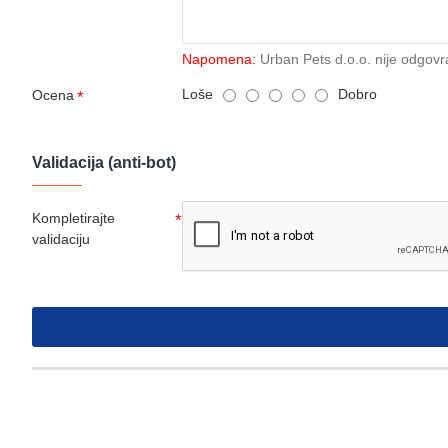
Napomena:
Urban Pets d.o.o. nije odgovr
Loše
Dobro
Ocena
Validacija (anti-bot)
Kompletirajte
validaciju