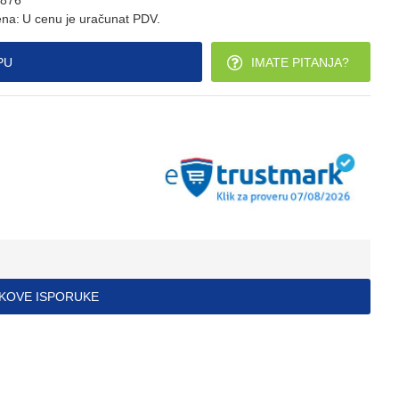
876
na:
U cenu je uračunat PDV.
PU
IMATE PITANJA?
ŠKOVE ISPORUKE