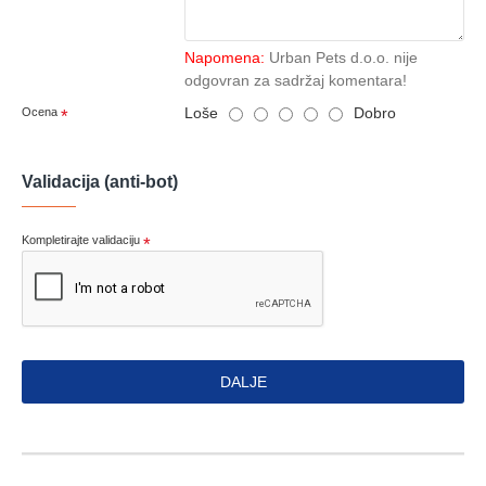
Napomena:
Urban Pets d.o.o. nije
odgovran za sadržaj komentara!
Loše
Dobro
Ocena
Validacija (anti-bot)
Kompletirajte validaciju
DALJE