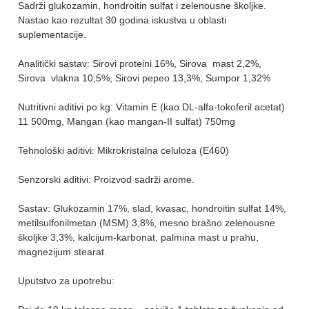
Sadrži glukozamin, hondroitin sulfat i zelenousne školjke.
Nastao kao rezultat 30 godina iskustva u oblasti
suplementacije.
Analitički sastav: Sirovi proteini 16%, Sirova mast 2,2%,
Sirova vlakna 10,5%, Sirovi pepeo 13,3%, Sumpor 1,32%
Nutritivni aditivi po kg: Vitamin E (kao DL-alfa-tokoferil acetat)
11 500mg, Mangan (kao mangan-II sulfat) 750mg
Tehnološki aditivi: Mikrokristalna celuloza (E460)
Senzorski aditivi: Proizvod sadrži arome.
Sastav: Glukozamin 17%, slad, kvasac, hondroitin sulfat 14%,
metilsulfonilmetan (MSM) 3,8%, mesno brašno zelenousne
školjke 3,3%, kalcijum-karbonat, palmina mast u prahu,
magnezijum stearat.
Uputstvo za upotrebu: