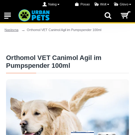
Nalog
Posao
Wolt
Glovo
Orthomol VET Canimol Agil im Pumpspender 100ml
Naslovna
Orthomol VET Canimol Agil im
Pumpspender 100ml