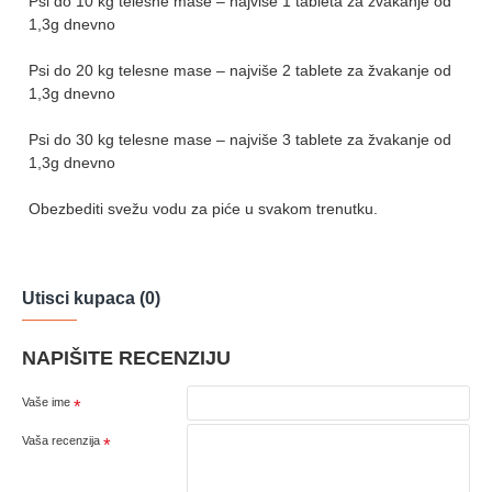
Psi do 10 kg telesne mase – najviše 1 tableta za žvakanje od
1,3g dnevno
Psi do 20 kg telesne mase – najviše 2 tablete za žvakanje od
1,3g dnevno
Psi do 30 kg telesne mase – najviše 3 tablete za žvakanje od
1,3g dnevno
Obezbediti svežu vodu za piće u svakom trenutku.
Utisci kupaca (0)
NAPIŠITE RECENZIJU
Vaše ime
Vaša recenzija