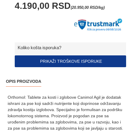
4.190,00 RSD
(20.950,00 RSD/kg)
Koliko košta isporuka?
PRIKAŽI TROŠKOVE ISPORUKE
OPIS PROIZVODA
Orthomol: Tablete za kosti i zglobove Canimol Agil je dodatak
ishrani za pse koji sadrži nutrijente koji doprinose održavanju
zdravlja kostiju izglobova. Specijalno je formulisan za podršku
lokomotornog sistema. Proizvod je pogodan za pse sa
urođenim problemima sa zglobovima, za pse u razvoju, kao i
za pse sa problemima sa zglobovima koji se javljaju u starosti.