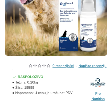
0 recenzija(e)
-
Napišite recenziju
RASPOLOŽIVO
Težina:
0.20kg
Šifra:
19599
Napomena:
U cenu je uračunat PDV.
Pro
Nutrition