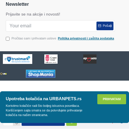
Newsletter
Prijavite se na akcije i novosti!
Pošalji
Pročitao sam i prihvatam uslove
Politika privatnosti i zaštita podataka
Upotreba kolačića na URBANPETS.rs
PRIHVATAM
Koristimo kolačiće radi što boljeg iskustva posetilaca.
Korišćenjem sajta smatra se da potvrđujete prihvatanje
kolačića na našim stranicama.
DODAJ U KORPU