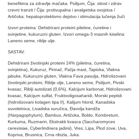
benefitima za zdravlje mačaka. Psilijum, Čija: sitost i zdrav
crevni tranzit / Čija: protivupalna i analgetska svojstva /
Artičoka: hepatoprotektivno dejstvo i stimulacija lučenja žuči
Izvori proteina: Dehidrirani proteini piletine, ćuretine i
svinjetine, kukuruzni gluten. Izvori omega-3 masnih kiselina:
Laneno seme, riblje ulje.
SASTAV:
Dehidrirani životinjski proteini 24% (piletina, ćuretina,
svinjetina), Kukuruz, Pirinač, Pačja mast, Tapioka, Vlakna
jabuke, Kukuruzni gluten, Vlakna Fava pasulja, Hidrolizovani
životinjski proteini, Riblje ulje, Laneno seme, Psilijum, Pivski
kvasac, Riblji autolizati (0,6%), Kalcijum karbonat, Hidrolizovani
kvasac, Kalcijum sulfat, Fruktooligosaharidi, Morski peptidi
(hidrolizovani kolagen tipa II), Kalijum hlorid, Kanadska
suvoletnica, Livadska suručica, Đavolja kandža
(Harpagophytum), Bambus, Artičoka, Boldo, Kombretum,
Kurkuma, Ruzmarin, Ekstrakti kvasca (Saccharomyces
cerevisiae, Cyberlindnera jadinii), Vres, Lipa, Plod zove, Uva,
Kopriva, Brusnica, Crna ribizla, Juka.