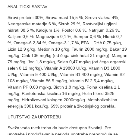
ANALITICKI SASTAV:
Sirovi proteini 30%, Sirova mast 15,5 %, Sirova vlakna 4%,
Neorganske materije 6 %, Skrob 29 %, Rastvorljivi ugljeni
hidrati 38,5 %, Kalcijum 1%, Fosfor 0,6 %, Natrijum 0,26 %,
Kalijum 0,6 %, Magnezijum 0,1 %, Sumpor 0,6 %, Hloridi 0,7
%, Omega-6 2,34 %, Omega-3 1,7 %, EPA + DHA 0,75 g/kg,
Lizin 12,9 g/kg, Metionin 10 g/kg, Taurin 2000 mg/kg, Bakar 19
mg/kg, Cink 136 mg/kg (od čega cink helat 31 mg/kg), Mangan
79 mg/kg, Jod 1,8 mg/kg, Selen 0,47 mg/kg (od čega organski
selen 0,12 mg/kg), Vitamin A 19800 UI/kg, Vitamin D3 1800
UI/kg, Vitamin E 400 UI/kg, Vitamin B1 400 mg/kg, Vitamin B2
108 mg/kg, Vitamin B6 5 mg/kg, Vitamin B12 5,4 mg/kg,
Vitamin PP 0,03 mg/kg, Biotin 1,8 mg/kg, Folna kiselina 1,1
mg/kg, Pantotenska kiselina 16 mg/kg, Holin hlorid 3525
mg/kg, Hidrolizovani kolagen 2000mg/kg. Metabolizabilna
energija 3901 kcal/kg. 69% proteina životinjskog porekla.
UPUTSTVO ZA UPOTREBU
Sveža voda uvek treba da bude dostupna životinji. Pre
upotrebe i produžavanja perioda upotrebe preporučuje se