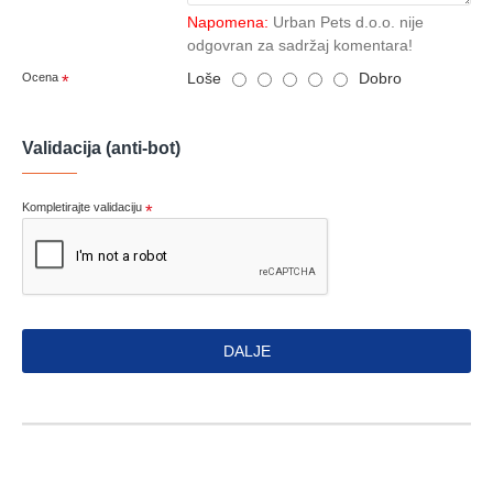
Napomena:
Urban Pets d.o.o. nije
odgovran za sadržaj komentara!
Loše
Dobro
Ocena
Validacija (anti-bot)
Kompletirajte validaciju
DALJE