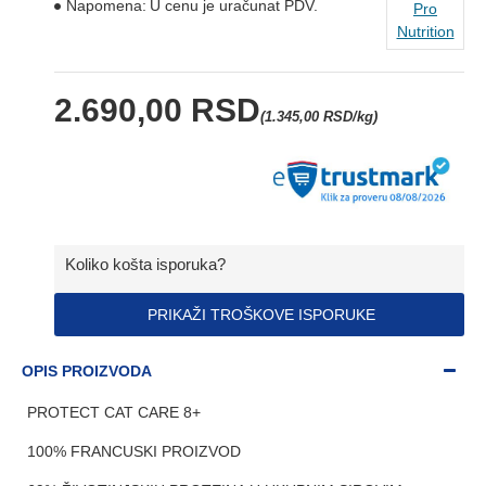
Napomena:
U cenu je uračunat PDV.
Pro
Nutrition
2.690,00 RSD
(1.345,00 RSD/kg)
Koliko košta isporuka?
PRIKAŽI TROŠKOVE ISPORUKE
OPIS PROIZVODA
PROTECT CAT CARE 8+
100% FRANCUSKI PROIZVOD