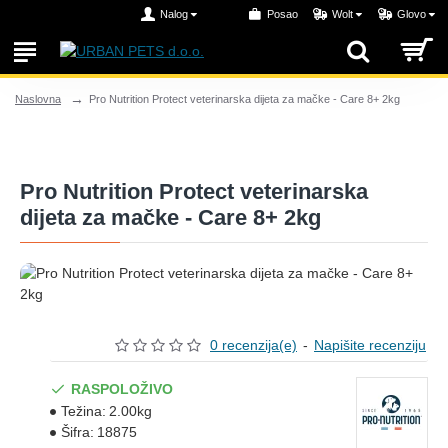
Nalog
Posao
Wolt
Glovo
Pro Nutrition Protect veterinarska dijeta za mačke - Care 8+ 2kg
Naslovna
Pro Nutrition Protect veterinarska
dijeta za mačke - Care 8+ 2kg
0 recenzija(e)
-
Napišite recenziju
RASPOLOŽIVO
Težina:
2.00kg
Šifra:
18875