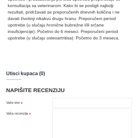
konsultacija sa veterinarom. Kako bi se postigli najbolji
rezultati, pridržavati se preporučenih dnevnih količina i ne
davati životinji nikakvu drugu hranu. Preporučeni period
upotrebe (u slučaju hronične bubrežne i/ili srčane
insuficijencije): Početno do 6 meseci. Preporučeni period
upotrebe (u slučaju osteoartritisa): Početno do 3 meseca.
Utisci kupaca (0)
NAPIŠITE RECENZIJU
Vaše ime
Vaša recenzija