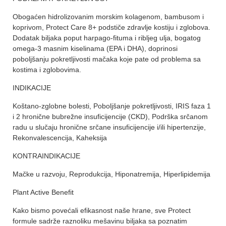
Obogaćen hidrolizovanim morskim kolagenom, bambusom i
koprivom, Protect Care 8+ podstiče zdravlje kostiju i zglobova.
Dodatak biljaka poput harpago-fituma i ribljeg ulja, bogatog
omega-3 masnim kiselinama (EPA i DHA), doprinosi
poboljšanju pokretljivosti mačaka koje pate od problema sa
kostima i zglobovima.
INDIKACIJE
Koštano-zglobne bolesti, Poboljšanje pokretljivosti, IRIS faza 1
i 2 hronične bubrežne insuficijencije (CKD), Podrška srčanom
radu u slučaju hronične srčane insuficijencije i/ili hipertenzije,
Rekonvalescencija, Kaheksija
KONTRAINDIKACIJE
Mačke u razvoju, Reprodukcija, Hiponatremija, Hiperlipidemija
Plant Active Benefit
Kako bismo povećali efikasnost naše hrane, sve Protect
formule sadrže raznoliku mešavinu biljaka sa poznatim