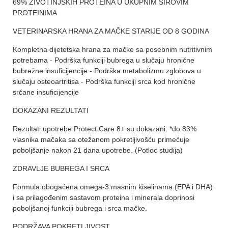
69% ŽIVOTINJSKIH PROTEINA U UKUPNIM SIROVIM
PROTEINIMA
VETERINARSKA HRANA ZA MAČKE STARIJE OD 8 GODINA
Kompletna dijetetska hrana za mačke sa posebnim nutritivnim
potrebama - Podrška funkciji bubrega u slučaju hronične
bubrežne insuficijencije - Podrška metabolizmu zglobova u
slučaju osteoartritisa - Podrška funkciji srca kod hronične
srčane insuficijencije
DOKAZANI REZULTATI
Rezultati upotrebe Protect Care 8+ su dokazani: *do 83%
vlasnika mačaka sa otežanom pokretljivošću primećuje
poboljšanje nakon 21 dana upotrebe. (Potloc studija)
ZDRAVLJE BUBREGA I SRCA
Formula obogaćena omega-3 masnim kiselinama (EPA i DHA)
i sa prilagođenim sastavom proteina i minerala doprinosi
poboljšanoj funkciji bubrega i srca mačke.
PODRŽAVA POKRETLJIVOST