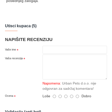
poslednjeg zalogaja.
Utisci kupaca (5)
NAPIŠITE RECENZIJU
Vaše ime
Vaša recenzija
Napomena:
Urban Pets d.o.o. nije
odgovran za sadržaj komentara!
Loše
Dobro
Ocena
Validacija (anti-bot)