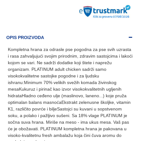
OPIS PROIZVODA
Kompletna hrana za odrasle pse pogodna za pse svih uzrasta
i rasa zahvaljujući svojim prirodnim, zdravim sastojcima i lakoći
kojom se vari. Ne sadrži dodatke koji štete i naprežu
organizam. PLATINUM adult chicken sadrži samo
visokokvalitetne sastojke pogodne i za ljudsku
ishranu:Minimum 70% velikih svežih komada živinskog
mesaKukuruz i pirinač kao izvor visokokvalitetnih ugljenih
hidrataHladno ceđeno ulje (maslinovo, laneno...) koje pruža
optimalan balans masnoćaEkstrakt zelenusne školjke, vitamin
K1, različito povrće i biljeSastojci su kuvani u sopstvenom
soku, a polako i pažljivo sušeni. Sa 18% vlage PLATINUM je
sočna suva hrana. Miriše na meso - ima ukus mesa. Vaš pas
će je obožavati. PLATINUM kompletna hrana je pakovana u
visoko-kvalitetnu fresh ambalažu koja čini čuva aromu do