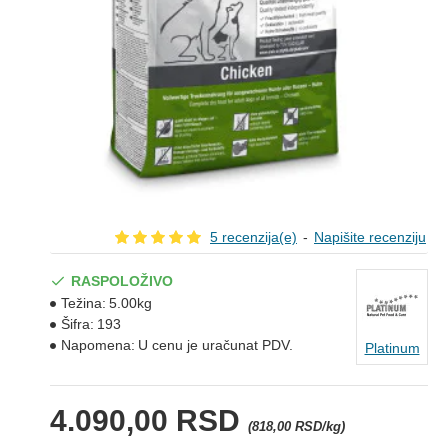
5 recenzija(e)
-
Napišite recenziju
RASPOLOŽIVO
Težina:
5.00kg
Šifra:
193
Napomena:
U cenu je uračunat PDV.
Platinum
4.090,00 RSD
(818,00 RSD/kg)