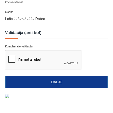
komentara!
Ocena
Loše
Dobro
Validacija (anti-bot)
Kompletirajte validaciju
DALJE