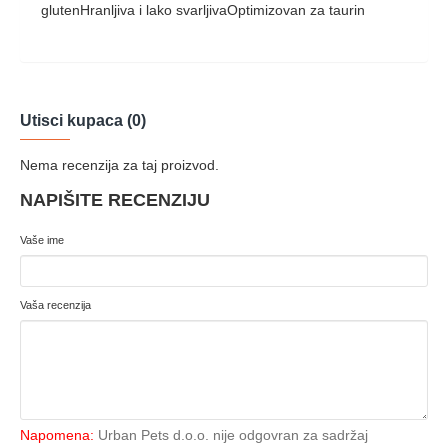
glutenHranljiva i lako svarljivaOptimizovan za taurin
Utisci kupaca (0)
Nema recenzija za taj proizvod.
NAPIŠITE RECENZIJU
Vaše ime
Vaša recenzija
Napomena:
Urban Pets d.o.o. nije odgovran za sadržaj