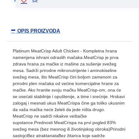
OPIS PROIZVODA
Platinum MeatCrisp Adult Chicken - Kompletna hrana
namenjena ishrani odraslih mačaka.MeatCrisp je prva
zdrava hrana za mačke iz mašine za sušenje svežeg
mesa. Sadrži prirodne mikronutrijente i aminokiseline
svežeg mesa, što MeatCrisp čini boljom zamenom za
prirodni plen mačaka od većine komercijalne hrane za
mačke. Ako hranite svoju mačku MeatCrisp-om, ona će
se osećati stabilnije i opuštenije, a time i srećnije. Hrskavi
zalogaj i mesnati ukus MeatCrispa čine ga toliko ukusnim
da vaša mačka neće želeti da jede ništa drugo.
MeatCrisp ne sadrži nikakve veštačke
supstance.Prednosti MeatCrispa na prvi pogled:83%
svežeg mesa (bez mesnog ili životinjskog obroka)Prirodni
sastojciBez atraktanataBez žitarica koje sadrže