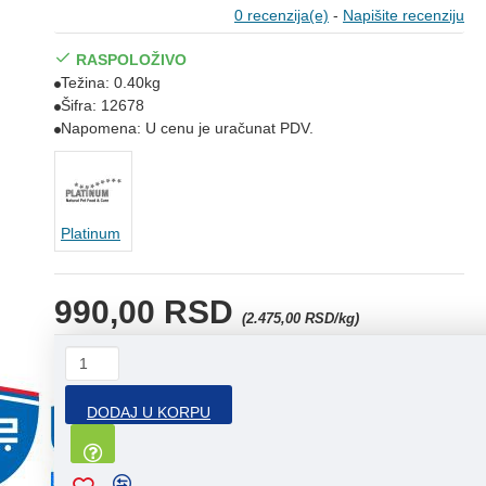
0 recenzija(e)
-
Napišite recenziju
RASPOLOŽIVO
Težina:
0.40kg
Šifra:
12678
Napomena:
U cenu je uračunat PDV.
Platinum
990,00 RSD
(2.475,00 RSD/kg)
DODAJ U KORPU