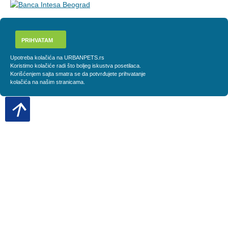
PRIHVATAM
Upotreba kolačića na URBANPETS.rs
Koristimo kolačiće radi što boljeg iskustva posetilaca.
Korišćenjem sajta smatra se da potvrđujete prihvatanje
kolačića na našim stranicama.