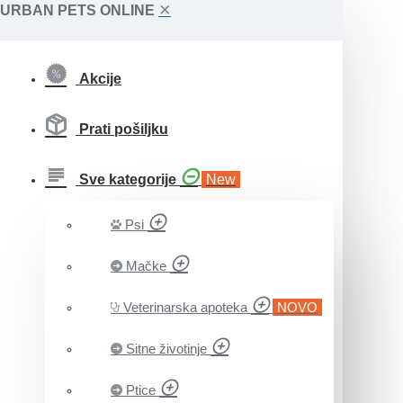
URBAN PETS ONLINE
Akcije
Prati pošiljku
Sve kategorije
New
Psi
Mačke
Veterinarska apoteka
NOVO
Sitne životinje
Ptice