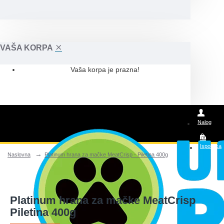
VAŠA KORPA
Vaša korpa je prazna!
Nalog
Isporuka
Naslovna
Platinum hrana za mačke MeatCrisp - Piletina 400g
Posao
Platinum hrana za mačke MeatCrisp
Piletina 400g