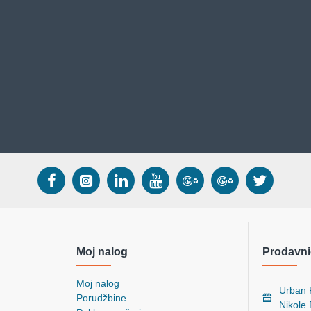
Moj nalog
Prodavni
Moj nalog
Urban P
Porudžbine
Nikole