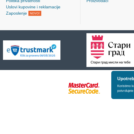
Politika privatnosti
Proizvođači
Uslovi kupovine i reklamacije
Zaposlenje
NOVO!
Upotreb
Koristimo k
potvrđujete