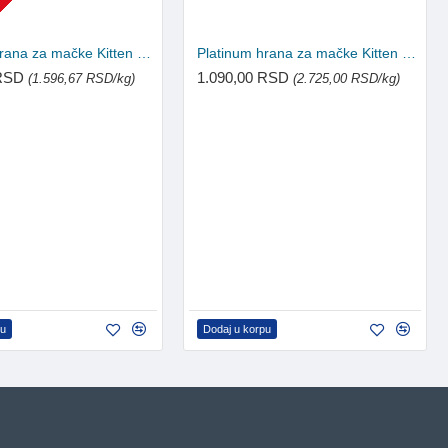
U
Platinum hrana za mačke Kitten MeatCrisp - Piletina 3kg
Platinum hrana za mačke Kitten MeatCrisp - Piletina 400g
 RSD
1.090,00 RSD
(1.596,67 RSD/kg)
(2.725,00 RSD/kg)
pu
Dodaj u korpu