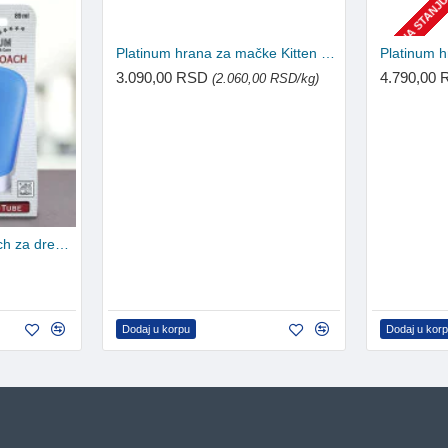
NEMA NA STANJ
Platinum hrana za mačke Kitten MeatCrisp - Piletina 1.5kg
3.090,00 RSD
4.790,00
(2.060,00 RSD/kg)
PLATINUM Doggy Coach za dresuru pasa - Ljubičasta 89ml
Dodaj u korpu
Dodaj u kor