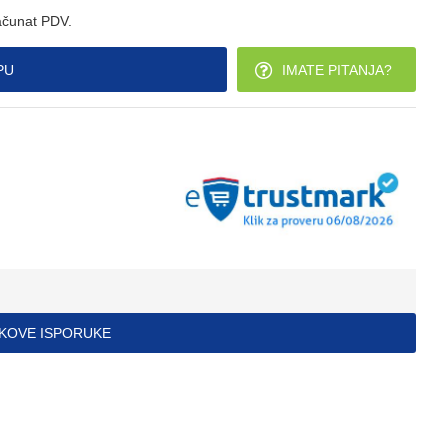
ačunat PDV.
PU
IMATE PITANJA?
ŠKOVE ISPORUKE