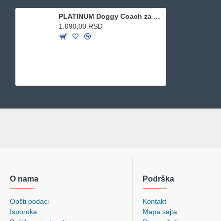
PLATINUM Doggy Coach za dresuru pasa - Plava 89ml
1.090,00 RSD
O nama
Podrška
Opšti podaci
Kontakt
Isporuka
Mapa sajta