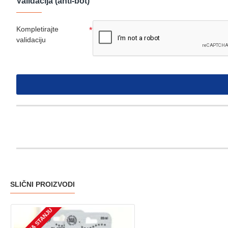
Validacija (anti-bot)
Kompletirajte
validaciju
SLIČNI PROIZVODI
NEMA NA STANJU