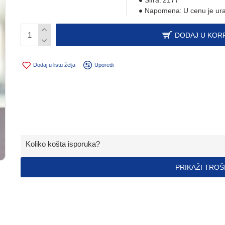
Šifra:
2177
Napomena:
U cenu je ur
DODAJ U KOR
Dodaj u listu želja
Uporedi
Koliko košta isporuka?
PRIKAŽI TRO