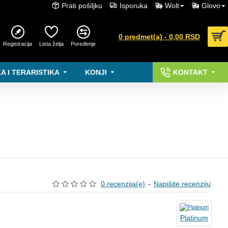
Prati pošiljku
Isporuka
Wolt
Glovo
0 predmet(a) - 0,00 RSD
Registracija
Lista želja
Poređenje
A I TERARISTIKA
KONJI
KONTAKT
0 recenzija(e)
-
Napišite recenziju
Platinum