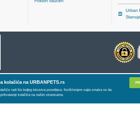
Poklon vaučeri
Urban P
Stanoj
a kolačića na URBANPETS.rs
PR
olačiće radi što boljeg iskustva posetilaca. Korišćenjem sajta smatra se da
 prihvatanje kolačića na našim stranicama.