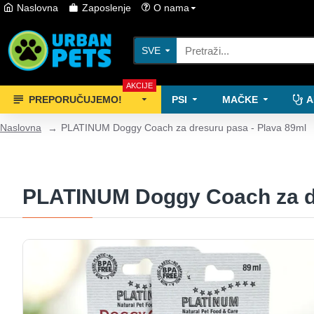
Naslovna
Zaposlenje
O nama
SVE
AKCIJE
PREPORUČUJEMO!
PSI
MAČKE
A
Naslovna
PLATINUM Doggy Coach za dresuru pasa - Plava 89ml
PLATINUM Doggy Coach za dr