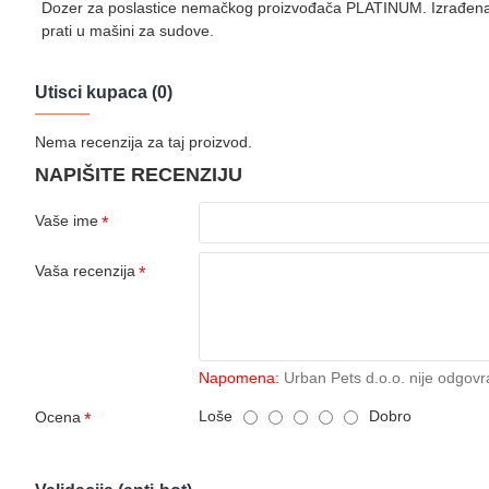
Dozer za poslastice nemačkog proizvođača PLATINUM. Izrađena o
prati u mašini za sudove.
Utisci kupaca (0)
Nema recenzija za taj proizvod.
NAPIŠITE RECENZIJU
Vaše ime
Vaša recenzija
Napomena:
Urban Pets d.o.o. nije odgovr
Loše
Dobro
Ocena