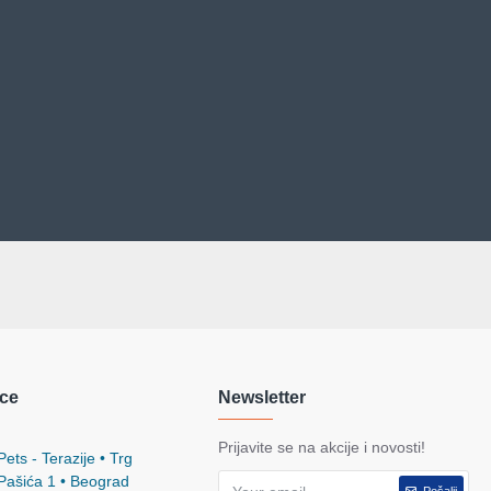
ce
Newsletter
Prijavite se na akcije i novosti!
ets - Terazije • Trg
 Pašića 1 • Beograd