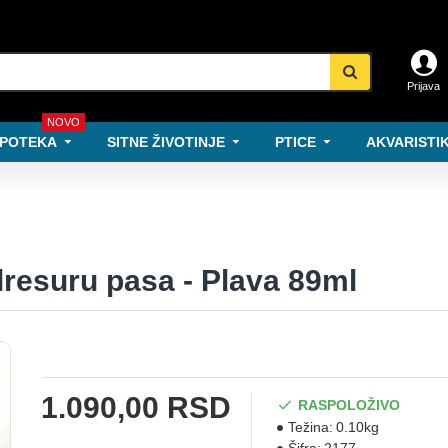
Prijava
NOVO
POTEKA
SITNE ŽIVOTINJE
PTICE
AKVARISTIK
esuru pasa - Plava 89ml
1.090,00 RSD
RASPOLOŽIVO
Težina:
0.10kg