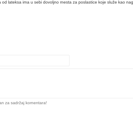
d lateksa ima u sebi dovoljno mesta za poslastice koje služe kao na
an za sadržaj komentara!