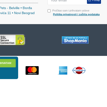
Pošalji
ets - Belville • Đorđa
Pročitao sam i prihvatam uslove
evića 11 • Novi Beograd
Politika privatnosti i zaštita podataka
IHVATAM