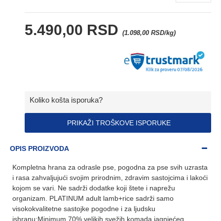
5.490,00 RSD
(1.098,00 RSD/kg)
Koliko košta isporuka?
PRIKAŽI TROŠKOVE ISPORUKE
OPIS PROIZVODA
Kompletna hrana za odrasle pse, pogodna za pse svih uzrasta
i rasa zahvaljujući svojim prirodnim, zdravim sastojcima i lakoći
kojom se vari. Ne sadrži dodatke koji štete i naprežu
organizam. PLATINUM adult lamb+rice sadrži samo
visokokvalitetne sastojke pogodne i za ljudsku
ishranu:Minimum 70% velikih svežih komada jagnjećeg