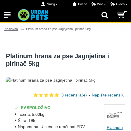
Nalog
Posao
Wolt
Glovo
Platinum hrana za pse Jagnjetina i pirinač 5kg
Naslovna
Platinum hrana za pse Jagnjetina i
pirinač 5kg
3 recenzija(e)
-
Napišite recenziju
RASPOLOŽIVO
Težina:
5.00kg
Šifra:
195
Napomena:
U cenu je uračunat PDV.
Platinum