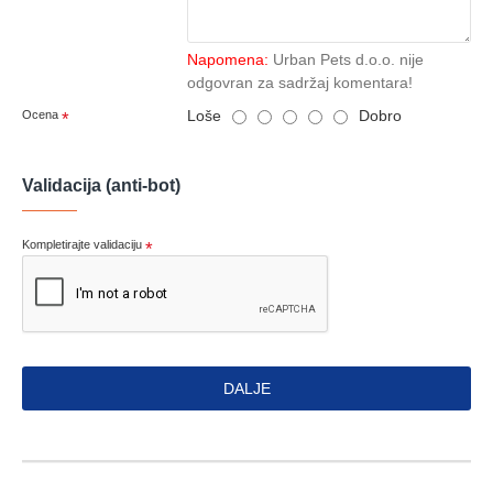
Napomena:
Urban Pets d.o.o. nije
odgovran za sadržaj komentara!
Loše
Dobro
Ocena
Validacija (anti-bot)
Kompletirajte validaciju
DALJE