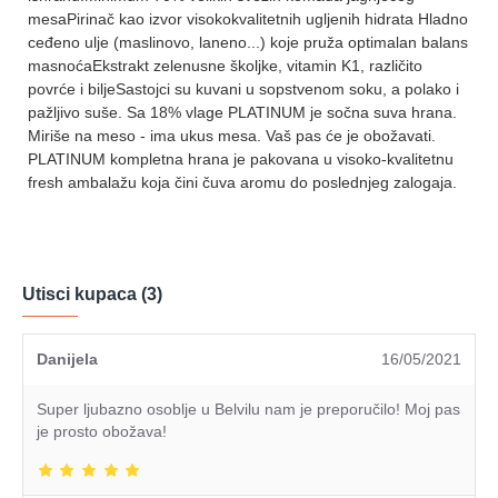
mesaPirinač kao izvor visokokvalitetnih ugljenih hidrata Hladno
ceđeno ulje (maslinovo, laneno...) koje pruža optimalan balans
masnoćaEkstrakt zelenusne školjke, vitamin K1, različito
povrće i biljeSastojci su kuvani u sopstvenom soku, a polako i
pažljivo suše. Sa 18% vlage PLATINUM je sočna suva hrana.
Miriše na meso - ima ukus mesa. Vaš pas će je obožavati.
PLATINUM kompletna hrana je pakovana u visoko-kvalitetnu
fresh ambalažu koja čini čuva aromu do poslednjeg zalogaja.
Utisci kupaca (3)
Danijela
16/05/2021
Super ljubazno osoblje u Belvilu nam je preporučilo! Moj pas
je prosto obožava!