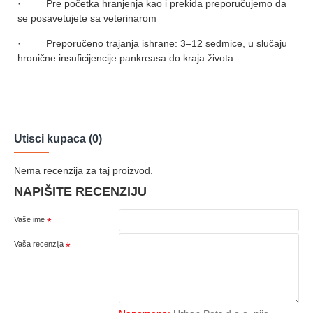
· Pre početka hranjenja kao i prekida preporučujemo da
se posavetujete sa veterinarom
· Preporučeno trajanja ishrane: 3–12 sedmice, u slučaju
hronične insuficijencije pankreasa do kraja života.
Utisci kupaca (0)
Nema recenzija za taj proizvod.
NAPIŠITE RECENZIJU
Vaše ime
Vaša recenzija