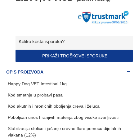
Koliko košta isporuka?
PRIKAŽI TROŠKOVE ISPORUKE
OPIS PROIZVODA
Happy Dog VET Intestinal 1kg
Kod smetnje u probavi pasa
Kod akutnih i hroničnih oboljenja creva i želuca
Poboljšan unos hranjivih materija zbog visoke svarljivosti
Stabilzacija stolice i jačanje crevne flore pomoću dijetalnih
vlakana (12%)