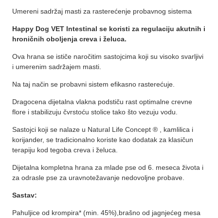
Umereni sadržaj masti za rasterećenje probavnog sistema
Happy Dog VET Intestinal se koristi za regulaciju akutnih i
hroničnih oboljenja creva i želuca.
Ova hrana se ističe naročitim sastojcima koji su visoko svarljivi
i umerenim sadržajem masti.
Na taj način se probavni sistem efikasno rasterećuje.
Dragocena dijetalna vlakna podstiču rast optimalne crevne
flore i stabilizuju čvrstoću stolice tako što vezuju vodu.
Sastojci koji se nalaze u Natural Life Concept ® , kamlilica i
korijander, se tradicionalno koriste kao dodatak za klasičun
terapiju kod tegoba creva i želuca.
Dijetalna kompletna hrana za mlade pse od 6. meseca života i
za odrasle pse za uravnotežavanje nedovoljne probave.
Sastav:
Pahuljice od krompira* (min. 45%),brašno od jagnjećeg mesa