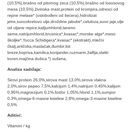
(10,5%),brašno od pitomog zeca (10,5%),brašno od lososovog
mesa (10,5%),živinska mast,protein od krompira,odresci od
repne melase* (oslobođeni od šećera),hidrolizat
jetre,suncokretovo ulje,droždine jabuke*,celuloza,suvo jaje,ulje
od uljane repice,kalijumhlorid,laneno
seme,natrijumhlorid,brusnica*,kvasac*,morske alge*,meso
školjke*,Yucca Schidigera*,kvasac* (ekstrakt),mlečni
čkalj,artičoka,maslačak,đumbir,list
breze,kopriva,kamilica,korijander,ruzmarin,žalfija,slatki
koren,majčina dušica *) sušena,
Analiza sadržaja:
Sirovi protein 26,0%,sirova mast 13,0%,sirova vlakna
2,0%,sirov pepeo 7,5%,kalcijum 1,4%,natrijum 0,45%,kalijum
0,95%,magnezijum 0,1%,fosfor 1,05%,hlorid 1,1%,sumpor
0,3%,omega-6-masne kiseline 2,8%,omega-3-masne kiseline
0,5%.
Aditivi:
Vitamini / kg: