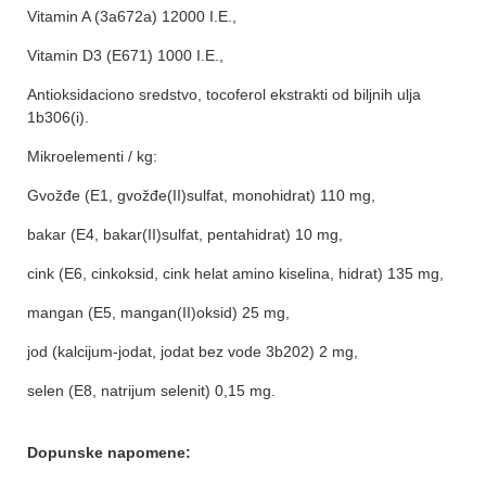
Vitamin A (3a672a) 12000 I.E.,
Vitamin D3 (E671) 1000 I.E.,
Antioksidaciono sredstvo, tocoferol ekstrakti od biljnih ulja
1b306(i).
Mikroelementi / kg:
Gvožđe (E1, gvožđe(II)sulfat, monohidrat) 110 mg,
bakar (E4, bakar(II)sulfat, pentahidrat) 10 mg,
cink (E6, cinkoksid, cink helat amino kiselina, hidrat) 135 mg,
mangan (E5, mangan(II)oksid) 25 mg,
jod (kalcijum-jodat, jodat bez vode 3b202) 2 mg,
selen (E8, natrijum selenit) 0,15 mg.
Dopunske napomene: