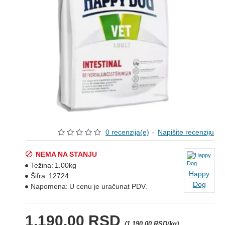
0 recenzija(e)
-
Napišite recenziju
NEMA NA STANJU
Težina:
1.00kg
Happy
Šifra:
12724
Dog
Napomena:
U cenu je uračunat PDV.
1.190,00 RSD
(1.190,00 RSD/kg)