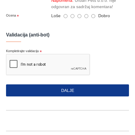
Napomena:
Urban Pets d.o.o. nije
odgovran za sadržaj komentara!
Loše
Dobro
Ocena
Validacija (anti-bot)
Kompletirajte validaciju
DALJE