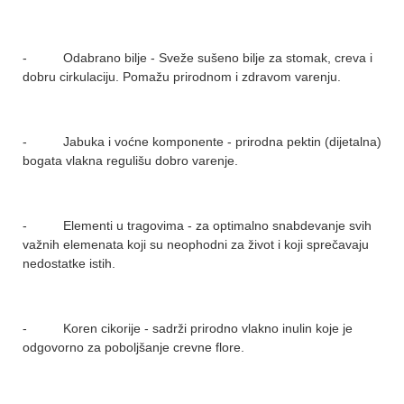
- Odabrano bilje - Sveže sušeno bilje za stomak, creva i
dobru cirkulaciju. Pomažu prirodnom i zdravom varenju.
- Jabuka i voćne komponente - prirodna pektin (dijetalna)
bogata vlakna regulišu dobro varenje.
- Elementi u tragovima - za optimalno snabdevanje svih
važnih elemenata koji su neophodni za život i koji sprečavaju
nedostatke istih.
- Koren cikorije - sadrži prirodno vlakno inulin koje je
odgovorno za poboljšanje crevne flore.