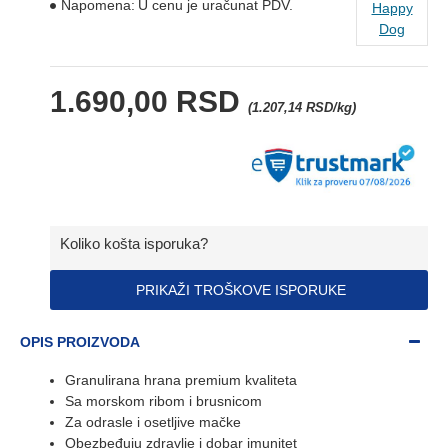
Napomena:
U cenu je uračunat PDV.
Happy
Dog
1.690,00 RSD
(1.207,14 RSD/kg)
Koliko košta isporuka?
PRIKAŽI TROŠKOVE ISPORUKE
OPIS PROIZVODA
Granulirana hrana premium kvaliteta
Sa morskom ribom i brusnicom
Za odrasle i osetljive mačke
Obezbeđuju zdravlje i dobar imunitet