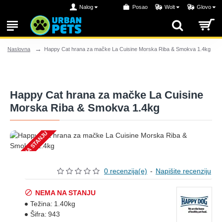
Nalog
Posao
Wolt
Glovo
Happy Cat hrana za mačke La Cuisine Morska Riba & Smokva 1.4kg
Naslovna
Happy Cat hrana za mačke La Cuisine
Morska Riba & Smokva 1.4kg
NEMA NA STANJU
0 recenzija(e)
-
Napišite recenziju
NEMA NA STANJU
Težina:
1.40kg
Šifra:
943