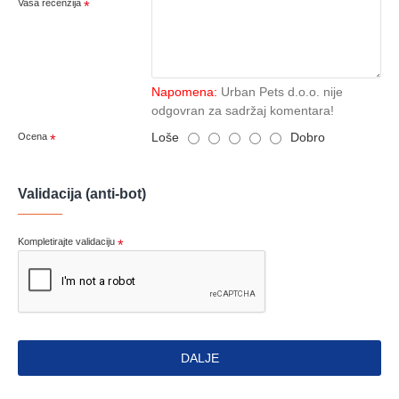
Vaša recenzija
Napomena:
Urban Pets d.o.o. nije
odgovran za sadržaj komentara!
Loše
Dobro
Ocena
Validacija (anti-bot)
Kompletirajte validaciju
DALJE