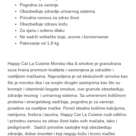
Pogodna za varenje
Obezbeđuje zdravlje urinarnog sistema
Prirodna osnova za zdrav život
Obezbeđuje zdravu kožu
Za sjanu i svilenu dlaku
Ne sadrži veštačke boje, arome i konzervanse
Pakovanje od 1,8 kg
Happy Cat La Cuisine Morska riba & smokve je granulirana
suva hrana premium kvaliteta i namenjena je odraslim i
osetljivim mačkama. Napravljena je od eksluzivnih sirovina kao
što je morska riba i sa svojim drugim sastojcima kao što su
krompir i vitaminski bogate smokve, ove granule obezbeđuju
zdravlje imunog i urinarnog sistema. Sa umerenom količinom
proteina i energetskog sadržaja, pogodna je za varenje,
posebno za osetljive mačke. Pored idealne količine kalcijuma,
natrijuma, fosfora i taurina, Happy Cat La Cuisine nudi odličnu
i prirodnu osnovu za zdrav život kako svih mačaka, tako i
pedigriranih. Sadrži prirodne sastojke koji obezbeđuju
zdravlje, dobar imunitet i koji neguju kožu i krzno mačke: