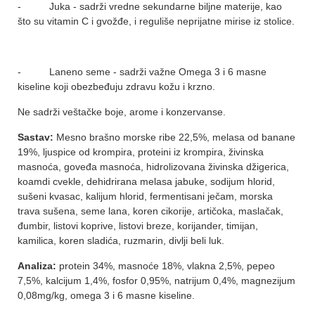
- Juka - sadrži vredne sekundarne biljne materije, kao
što su vitamin C i gvožđe, i reguliše neprijatne mirise iz stolice.
- Laneno seme - sadrži važne Omega 3 i 6 masne
kiseline koji obezbeđuju zdravu kožu i krzno.
Ne sadrži veštačke boje, arome i konzervanse.
Sastav:
Mesno brašno morske ribe 22,5%, melasa od banane
19%, ljuspice od krompira, proteini iz krompira, živinska
masnoća, goveđa masnoća, hidrolizovana živinska džigerica,
koamdi cvekle, dehidrirana melasa jabuke, sodijum hlorid,
sušeni kvasac, kalijum hlorid, fermentisani ječam, morska
trava sušena, seme lana, koren cikorije, artičoka, maslačak,
đumbir, listovi koprive, listovi breze, korijander, timijan,
kamilica, koren sladića, ruzmarin, divlji beli luk.
Analiza:
protein 34%, masnoće 18%, vlakna 2,5%, pepeo
7,5%, kalcijum 1,4%, fosfor 0,95%, natrijum 0,4%, magnezijum
0,08mg/kg, omega 3 i 6 masne kiseline.