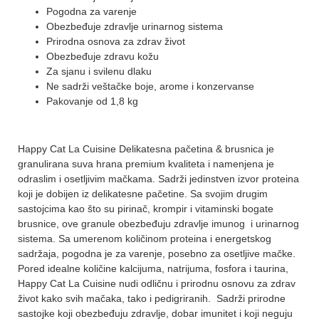
Pogodna za varenje
Obezbeđuje zdravlje urinarnog sistema
Prirodna osnova za zdrav život
Obezbeđuje zdravu kožu
Za sjanu i svilenu dlaku
Ne sadrži veštačke boje, arome i konzervanse
Pakovanje od 1,8 kg
Happy Cat La Cuisine Delikatesna pačetina & brusnica je
granulirana suva hrana premium kvaliteta i namenjena je
odraslim i osetljivim mačkama. Sadrži jedinstven izvor proteina
koji je dobijen iz delikatesne pačetine. Sa svojim drugim
sastojcima kao što su pirinač, krompir i vitaminski bogate
brusnice, ove granule obezbeđuju zdravlje imunog i urinarnog
sistema. Sa umerenom količinom proteina i energetskog
sadržaja, pogodna je za varenje, posebno za osetljive mačke.
Pored idealne količine kalcijuma, natrijuma, fosfora i taurina,
Happy Cat La Cuisine nudi odličnu i prirodnu osnovu za zdrav
život kako svih mačaka, tako i pedigriranih. Sadrži prirodne
sastojke koji obezbeđuju zdravlje, dobar imunitet i koji neguju