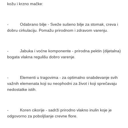
kožu i krzno mačke:
- Odabrano bilje - Sveže sušeno bilje za stomak, creva i
dobru cirkulaciju. Pomažu prirodnom i zdravom varenju.
- Jabuka i voćne komponente - prirodna pektin (dijetalna)
bogata vlakna regulišu dobro varenje.
- Elementi u tragovima - za optimalno snabdevanje svih
važnih elemenata koji su neophodni za život i koji sprečavaju
nedostatke istih.
- Koren cikorije - sadrži prirodno vlakno inulin koje je
odgovorno za poboljšanje crevne flore.