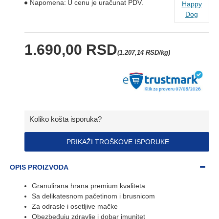
Napomena:
U cenu je uračunat PDV.
Happy
Dog
1.690,00 RSD
(1.207,14 RSD/kg)
Koliko košta isporuka?
PRIKAŽI TROŠKOVE ISPORUKE
OPIS PROIZVODA
Granulirana hrana premium kvaliteta
Sa delikatesnom pačetinom i brusnicom
Za odrasle i osetljive mačke
Obezbeđuju zdravlje i dobar imunitet