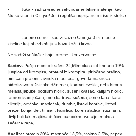
- Juka - sadrži vredne sekundarne biljne materije, kao
što su vitamin C i gvožđe, i reguliše neprijatne mirise iz stolice.
- Laneno seme - sadrži važne Omega 3 i 6 masne
kiseline koji obezbeđuju zdravu kožu i krzno.
Ne sadrži veštačke boje, arome i konzervanse.
Sastav:
Pačije mesno brašno 22,5%melasa od banane 19%,
ljuspice od krompira, proteini iz krompira, pirinčano brašno,
pirinčani protein, živinska masnoća, goveđa masnoća,
hidrolizovana živinska džigerica, koamdi cvekle, dehidrirana
melasa jabuke, sodijum hlorid, sušeni kvasac, kalijum hlorid,
fermentisani ječam, morska trava sušena, seme lana, koren
cikorije, artičoka, maslačak, đumbir, listovi koprive, listovi
breze, korijander, timijan, kamilica, koren sladića, ruzmarin,
divlji beli luk, majčina dušica, suncokretovo ulje, melasa
šećerne repe,
Analiza:
protein 30%, masnoće 18,5%, vlakna 2,5%, pepeo