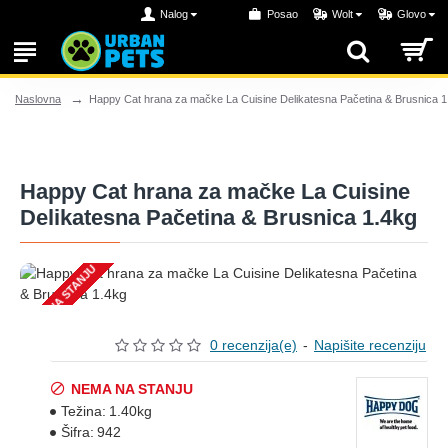
Nalog
Posao
Wolt
Glovo
Happy Cat hrana za mačke La Cuisine Delikatesna Pačetina & Brusnica 1
Naslovna
Happy Cat hrana za mačke La Cuisine
Delikatesna Pačetina & Brusnica 1.4kg
NEMA NA STANJU
0 recenzija(e)
-
Napišite recenziju
NEMA NA STANJU
Težina:
1.40kg
Šifra:
942