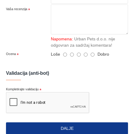
Vaša recenzija
Napomena:
Urban Pets d.o.o. nije
odgovran za sadržaj komentara!
Loše
Dobro
Ocena
Validacija (anti-bot)
Kompletirajte validaciju
DALJE