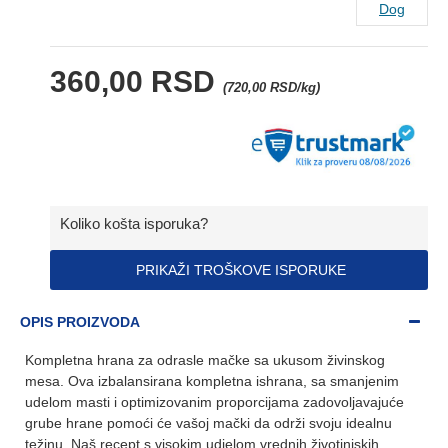
Dog
360,00 RSD
(720,00 RSD/kg)
Koliko košta isporuka?
PRIKAŽI TROŠKOVE ISPORUKE
OPIS PROIZVODA
Kompletna hrana za odrasle mačke sa ukusom živinskog
mesa. Ova izbalansirana kompletna ishrana, sa smanjenim
udelom masti i optimizovanim proporcijama zadovoljavajuće
grube hrane pomoći će vašoj mački da održi svoju idealnu
težinu. Naš recept s visokim udjelom vrednih životinjskih