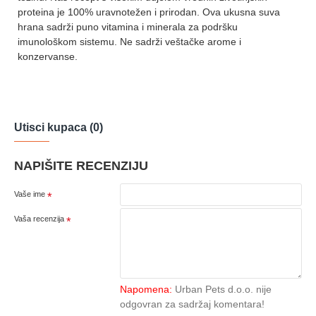
proteina je 100% uravnotežen i prirodan. Ova ukusna suva
hrana sadrži puno vitamina i minerala za podršku
imunološkom sistemu. Ne sadrži veštačke arome i
konzervanse.
Utisci kupaca (0)
NAPIŠITE RECENZIJU
Vaše ime
Vaša recenzija
Napomena:
Urban Pets d.o.o. nije
odgovran za sadržaj komentara!