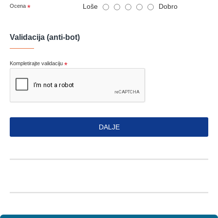
Loše
Dobro
Ocena
Validacija (anti-bot)
Kompletirajte validaciju
DALJE