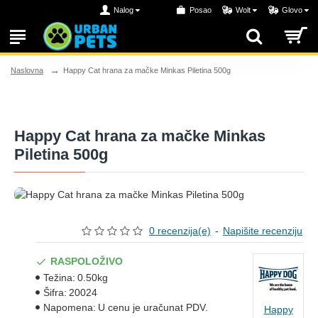
Nalog
Posao
Wolt
Glovo
Happy Cat hrana za mačke Minkas Piletina 500g
Naslovna
Happy Cat hrana za mačke Minkas
Piletina 500g
0 recenzija(e)
-
Napišite recenziju
RASPOLOŽIVO
Težina:
0.50kg
Šifra:
20024
Napomena:
U cenu je uračunat PDV.
Happy