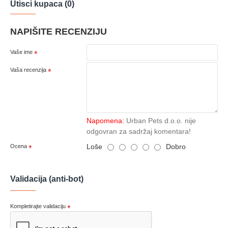
Utisci kupaca (0)
NAPIŠITE RECENZIJU
Vaše ime
Vaša recenzija
Napomena:
Urban Pets d.o.o. nije
odgovran za sadržaj komentara!
Loše
Dobro
Ocena
Validacija (anti-bot)
Kompletirajte validaciju