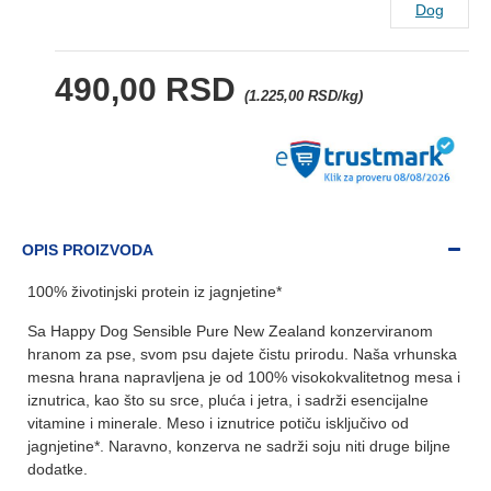
Dog
490,00 RSD
(1.225,00 RSD/kg)
OPIS PROIZVODA
100% životinjski protein iz jagnjetine*
Sa Happy Dog Sensible Pure New Zealand konzerviranom
hranom za pse, svom psu dajete čistu prirodu. Naša vrhunska
mesna hrana napravljena je od 100% visokokvalitetnog mesa i
iznutrica, kao što su srce, pluća i jetra, i sadrži esencijalne
vitamine i minerale. Meso i iznutrice potiču isključivo od
jagnjetine*. Naravno, konzerva ne sadrži soju niti druge biljne
dodatke.