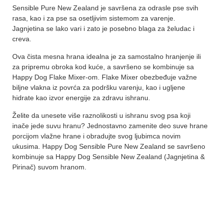
Sensible Pure New Zealand je savršena za odrasle pse svih
rasa, kao i za pse sa osetljivim sistemom za varenje.
Jagnjetina se lako vari i zato je posebno blaga za želudac i
creva.
Ova čista mesna hrana idealna je za samostalno hranjenje ili
za pripremu obroka kod kuće, a savršeno se kombinuje sa
Happy Dog Flake Mixer-om. Flake Mixer obezbeđuje važne
biljne vlakna iz povrća za podršku varenju, kao i ugljene
hidrate kao izvor energije za zdravu ishranu.
Želite da unesete više raznolikosti u ishranu svog psa koji
inače jede suvu hranu? Jednostavno zamenite deo suve hrane
porcijom vlažne hrane i obradujte svog ljubimca novim
ukusima. Happy Dog Sensible Pure New Zealand se savršeno
kombinuje sa Happy Dog Sensible New Zealand (Jagnjetina &
Pirinač) suvom hranom.