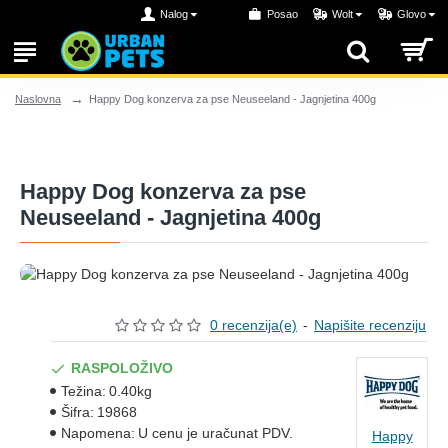
Nalog
Posao
Wolt
Glovo
Happy Dog konzerva za pse Neuseeland - Jagnjetina 400g
Naslovna
Happy Dog konzerva za pse
Neuseeland - Jagnjetina 400g
0 recenzija(e)
-
Napišite recenziju
RASPOLOŽIVO
Težina:
0.40kg
Šifra:
19868
Napomena:
U cenu je uračunat PDV.
Happy