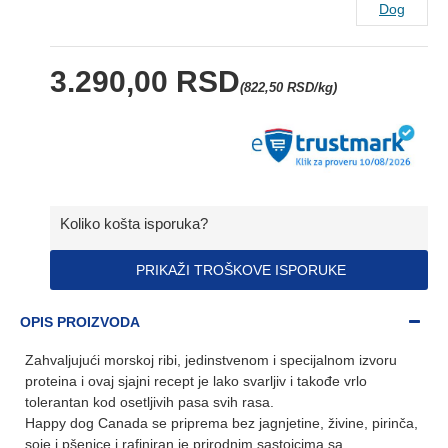
Dog
3.290,00 RSD
(822,50 RSD/kg)
Koliko košta isporuka?
PRIKAŽI TROŠKOVE ISPORUKE
OPIS PROIZVODA
Zahvaljujući morskoj ribi, jedinstvenom i specijalnom izvoru
proteina i ovaj sjajni recept je lako svarljiv i takođe vrlo
tolerantan kod osetljivih pasa svih rasa.
Happy dog Canada se priprema bez jagnjetine, živine, pirinča,
soje i pšenice i rafiniran je prirodnim sastojcima sa