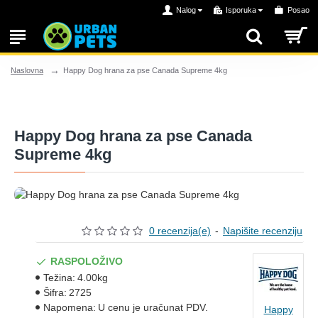
Nalog
Isporuka
Posao
Happy Dog hrana za pse Canada Supreme 4kg
Naslovna
Happy Dog hrana za pse Canada
Supreme 4kg
0 recenzija(e)
-
Napišite recenziju
RASPOLOŽIVO
Težina:
4.00kg
Šifra:
2725
Napomena:
U cenu je uračunat PDV.
Happy