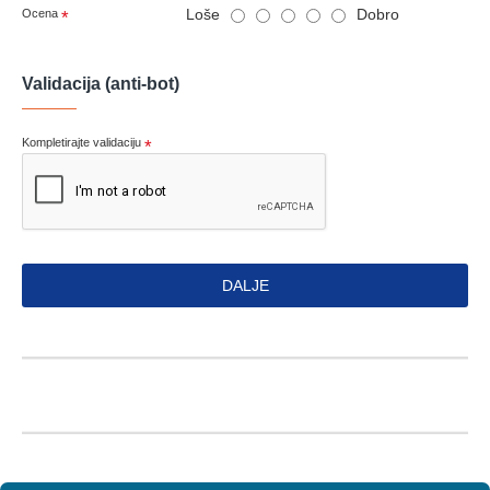
Loše
Dobro
Ocena
Validacija (anti-bot)
Kompletirajte validaciju
DALJE