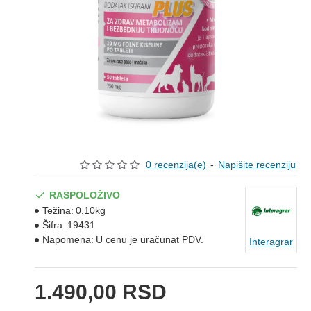
0 recenzija(e)
-
Napišite recenziju
RASPOLOŽIVO
Težina:
0.10kg
Šifra:
19431
Napomena:
U cenu je uračunat PDV.
Interagrar
1.490,00 RSD