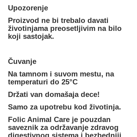
Upozorenje
Proizvod ne bi trebalo davati
životinjama preosetljivim na bilo
koji sastojak.
Čuvanje
Na tamnom i suvom mestu, na
temperaturi do 25°C
Držati van domašaja dece!
Samo za upotrebu kod životinja.
Folic Animal Care je pouzdan
saveznik za održavanje zdravog
digestivnog sistema i bezbedniji