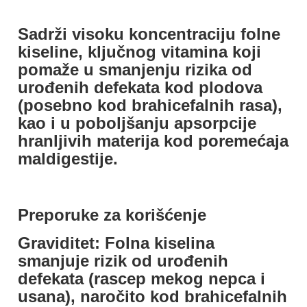
Sadrži visoku koncentraciju folne
kiseline, ključnog vitamina koji
pomaže u smanjenju rizika od
urođenih defekata kod plodova
(posebno kod brahicefalnih rasa),
kao i u poboljšanju apsorpcije
hranljivih materija kod poremećaja
maldigestije.
Preporuke za korišćenje
Graviditet: Folna kiselina
smanjuje rizik od urođenih
defekata (rascep mekog nepca i
usana), naročito kod brahicefalnih