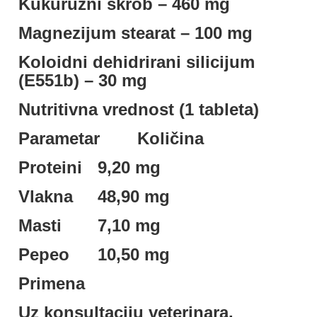
Kukuruzni skrob – 460 mg
Magnezijum stearat – 100 mg
Koloidni dehidrirani silicijum
(E551b) – 30 mg
Nutritivna vrednost (1 tableta)
Parametar
Količina
Proteini
9,20 mg
Vlakna
48,90 mg
Masti
7,10 mg
Pepeo
10,50 mg
Primena
Uz konsultaciju veterinara.