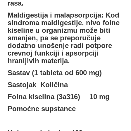
rasa.
Maldigestija i malapsorpcija: Kod
sindroma maldigestije, nivo folne
kiseline u organizmu može biti
smanjen, pa se preporučuje
dodatno unošenje radi potpore
crevnoj funkciji i apsorpciji
hranljivih materija.
Sastav (1 tableta od 600 mg)
Sastojak
Količina
Folna kiselina (3a316)
10 mg
Pomoćne supstance