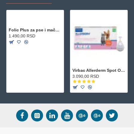
Folic Plus za pse i mačke 50 tableta
1.490,00 RSD
Virbac Allerderm Spot On za male rase pasa i mačke 6x2ml
3.090,00 RSD