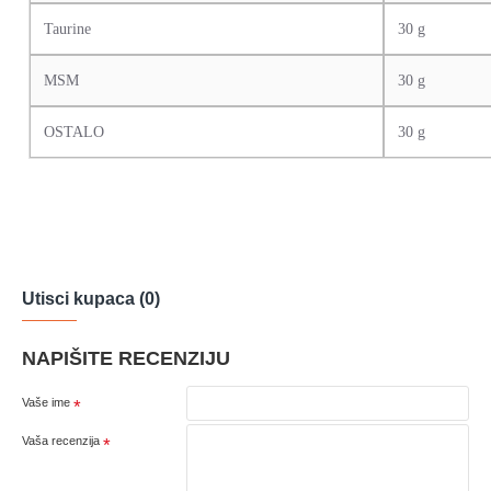
Taurine
30 g
MSM
30 g
OSTALO
30 g
Utisci kupaca (0)
NAPIŠITE RECENZIJU
Vaše ime
Vaša recenzija