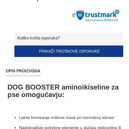
Koliko košta isporuka?
PRIKAŽI TROŠKOVE ISPORUKE
OPIS PROIZVODA
DOG BOOSTER aminoikiseline za
pse omogućavju:
Lakše formiranje mišićne mase pri normalnoj ishrani
Nadoknađuje potrebne elemente u slučaju nedovoljne ili