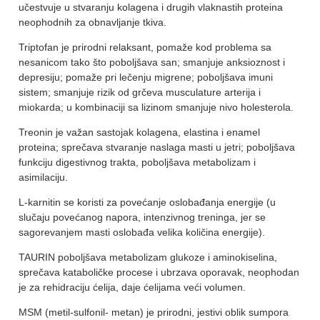
učestvuje u stvaranju kolagena i drugih vlaknastih proteina
neophodnih za obnavljanje tkiva.
Triptofan je prirodni relaksant, pomaže kod problema sa
nesanicom tako što poboljšava san; smanjuje anksioznost i
depresiju; pomaže pri lečenju migrene; poboljšava imuni
sistem; smanjuje rizik od grčeva musculature arterija i
miokarda; u kombinaciji sa lizinom smanjuje nivo holesterola.
Treonin je važan sastojak kolagena, elastina i enamel
proteina; sprečava stvaranje naslaga masti u jetri; poboljšava
funkciju digestivnog trakta, poboljšava metabolizam i
asimilaciju.
L-karnitin se koristi za povećanje oslobađanja energije (u
slučaju povećanog napora, intenzivnog treninga, jer se
sagorevanjem masti oslobađa velika količina energije).
TAURIN poboljšava metabolizam glukoze i aminokiselina,
sprečava kataboličke procese i ubrzava oporavak, neophodan
je za rehidraciju ćelija, daje ćelijama veći volumen.
MSM (metil-sulfonil- metan) je prirodni, jestivi oblik sumpora