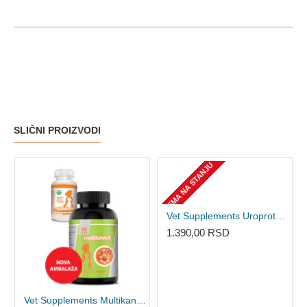
SLIČNI PROIZVODI
NEMA NA STANJU
Vet Supplements Uroprotect 80kom - tablete za pse i mačke
1.390,00 RSD
Vet Supplements Multikanevit 80kom - tablete za pse i mačke