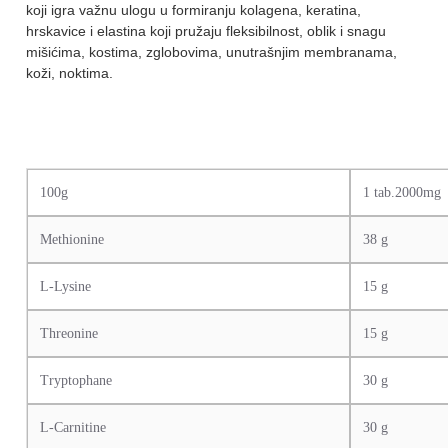
koji igra važnu ulogu u formiranju kolagena, keratina,
hrskavice i elastina koji pružaju fleksibilnost, oblik i snagu
mišićima, kostima, zglobovima, unutrašnjim membranama,
koži, noktima.
100g
1 tab.2000mg
Methionine
38 g
L-Lysine
15 g
Threonine
15 g
Tryptophane
30 g
L-Carnitine
30 g