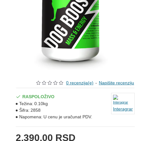
0 recenzija(e)
-
Napišite recenziju
RASPOLOŽIVO
Težina:
0.10kg
Interagrar
Šifra:
2858
Napomena:
U cenu je uračunat PDV.
2.390,00 RSD