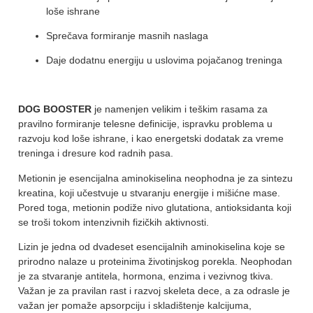
loše ishrane
Sprečava formiranje masnih naslaga
Daje dodatnu energiju u uslovima pojačanog treninga
DOG BOOSTER
je namenjen velikim i teškim rasama za
pravilno formiranje telesne definicije, ispravku problema u
razvoju kod loše ishrane, i kao energetski dodatak za vreme
treninga i dresure kod radnih pasa.
Metionin je esencijalna aminokiselina neophodna je za sintezu
kreatina, koji učestvuje u stvaranju energije i mišićne mase.
Pored toga, metionin podiže nivo glutationa, antioksidanta koji
se troši tokom intenzivnih fizičkih aktivnosti.
Lizin je jedna od dvadeset esencijalnih aminokiselina koje se
prirodno nalaze u proteinima životinjskog porekla. Neophodan
je za stvaranje antitela, hormona, enzima i vezivnog tkiva.
Važan je za pravilan rast i razvoj skeleta dece, a za odrasle je
važan jer pomaže apsorpciju i skladištenje kalcijuma,