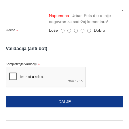
Napomena:
Urban Pets d.o.o. nije
odgovran za sadržaj komentara!
Loše
Dobro
Ocena
Validacija (anti-bot)
Kompletirajte validaciju
DALJE