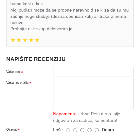
butna kost u kuk
Moj pudlan moze da se propne naravno d se kliza da su mu
zadnje noge skabije (desna operisan kuk) ali trckara nema
bolove
Probajte nije skup delotvoran je
NAPIŠITE RECENZIJU
Vaše ime
Vaša recenzija
Napomena:
Urban Pets d.o.o. nije
odgovran za sadržaj komentara!
Loše
Dobro
Ocena