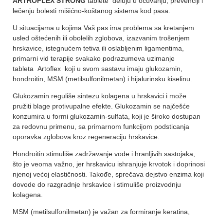
ARTROFLEX STRONG
tablete deluju u očuvanju, prevenciji i
lečenju bolesti mišićno-koštanog sistema kod pasa.
U situacijama u kojima Vaš pas ima problema sa kretanjem
usled oštećenih ili obolelih zglobova, izazvanim trošenjem
hrskavice, istegnućem tetiva ili oslabljenim ligamentima,
primarni vid terapije svakako podrazumeva uzimanje
tableta Artoflex koji u svom sastavu imaju glukozamin,
hondroitin, MSM (metilsulfonilmetan) i hijalurinsku kiselinu.
Glukozamin reguliše sintezu kolagena u hrskavici i može
pružiti blage protivupalne efekte. Glukozamin se najčešće
konzumira u formi glukozamin-sulfata, koji je široko dostupan
za redovnu primenu, sa primarnom funkcijom podsticanja
oporavka zglobova kroz regeneraciju hrskavice.
Hondroitin stimuliše zadržavanje vode i hranljivih sastojaka,
što je veoma važno, jer hrskavicu ishranjuje krvotok i doprinosi
njenoj većoj elastičnosti. Takođe, sprečava dejstvo enzima koji
dovode do razgradnje hrskavice i stimuliše proizvodnju
kolagena.
MSM (metilsulfonilmetan) je važan za formiranje keratina,