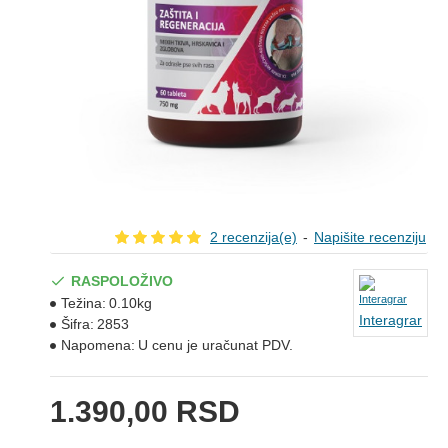
2 recenzija(e)
-
Napišite recenziju
RASPOLOŽIVO
Težina:
0.10kg
Interagrar
Šifra:
2853
Napomena:
U cenu je uračunat PDV.
1.390,00 RSD