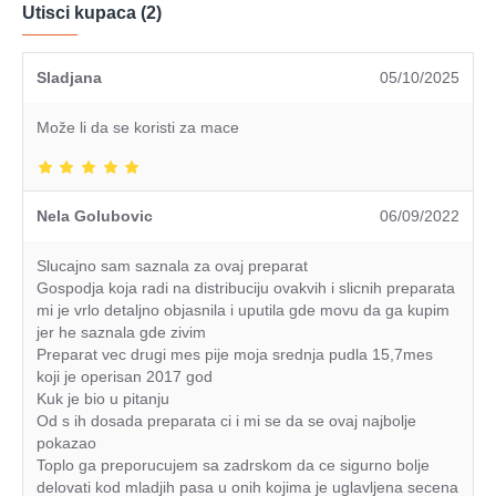
Utisci kupaca (2)
Sladjana
05/10/2025
Može li da se koristi za mace
Nela Golubovic
06/09/2022
Slucajno sam saznala za ovaj preparat
Gospodja koja radi na distribuciju ovakvih i slicnih preparata
mi je vrlo detaljno objasnila i uputila gde movu da ga kupim
jer he saznala gde zivim
Preparat vec drugi mes pije moja srednja pudla 15,7mes
koji je operisan 2017 god
Kuk je bio u pitanju
Od s ih dosada preparata ci i mi se da se ovaj najbolje
pokazao
Toplo ga preporucujem sa zadrskom da ce sigurno bolje
delovati kod mladjih pasa u onih kojima je uglavljena secena