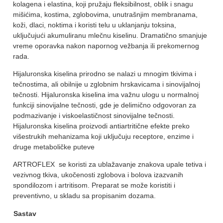
kolagena i elastina, koji pružaju fleksibilnost, oblik i snagu
mišićima, kostima, zglobovima, unutrašnjim membranama,
koži, dlaci, noktima i koristi telu u uklanjanju toksina,
uključujući akumuliranu mlečnu kiselinu. Dramatično smanjuje
vreme oporavka nakon napornog vežbanja ili prekomernog
rada.
Hijaluronska kiselina prirodno se nalazi u mnogim tkivima i
tečnostima, ali obilnije u zglobnim hrskavicama i sinovijalnoj
tečnosti. Hijaluronska kiselina ima važnu ulogu u normalnoj
funkciji sinovijalne tečnosti, gde je delimično odgovoran za
podmazivanje i viskoelastičnost sinovijalne tečnosti.
Hijaluronska kiselina proizvodi antiartritične efekte preko
višestrukih mehanizama koji uključuju receptore, enzime i
druge metaboličke puteve
ARTROFLEX se koristi za ublažavanje znakova upale tetiva i
vezivnog tkiva, ukočenosti zglobova i bolova izazvanih
spondilozom i artritisom. Preparat se može koristiti i
preventivno, u skladu sa propisanim dozama.
Sastav