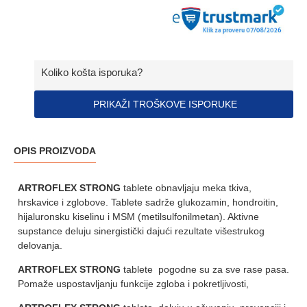
Koliko košta isporuka?
PRIKAŽI TROŠKOVE ISPORUKE
OPIS PROIZVODA
ARTROFLEX STRONG
tablete obnavljaju meka tkiva,
hrskavice i zglobove. Tablete sadrže glukozamin, hondroitin,
hijaluronsku kiselinu i MSM (metilsulfonilmetan). Aktivne
supstance deluju sinergistički dajući rezultate višestrukog
delovanja.
ARTROFLEX STRONG
tablete pogodne su za sve rase pasa.
Pomaže uspostavljanju funkcije zgloba i pokretljivosti,