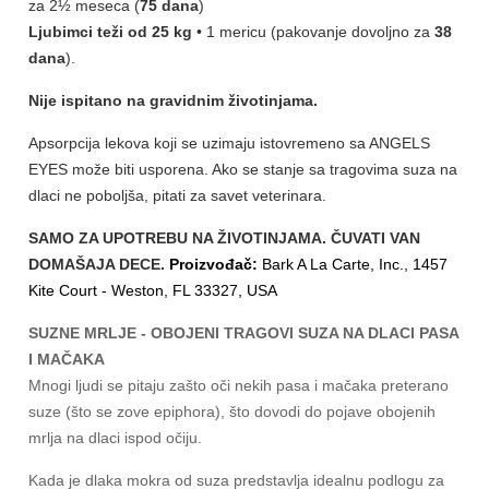
za 2½ meseca (
75 dana
)
Ljubimci teži od 25 kg
• 1 mericu (pakovanje dovoljno za
38
dana
).
Nije ispitano na gravidnim životinjama.
Apsorpcija lekova koji se uzimaju istovremeno sa ANGELS
EYES može biti usporena. Ako se stanje sa tragovima suza na
dlaci ne poboljša, pitati za savet veterinara.
SAMO ZA UPOTREBU NA ŽIVOTINJAMA. ČUVATI VAN
DOMAŠAJA DECE.
Proizvođač:
Bark A La Carte, Inc.
,
1457
Kite Court - Weston, FL 33327, USA
SUZNE MRLJE - OBOJENI TRAGOVI SUZA NA DLACI PASA
I MAČAKA
Mnogi ljudi se pitaju zašto oči nekih pasa i mačaka preterano
suze (što se zove epiphora), što dovodi do pojave obojenih
mrlja na dlaci ispod očiju.
Kada je dlaka mokra od suza predstavlja idealnu podlogu za