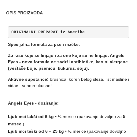
OPIS PROIZVODA
ORIGINALNI PREPARAT iz Amerike
Specijalna formula za pse i mačke.
Za rase koje se linjaju i za one koje se ne linjaju. Angels
Eyes - nova formula ne sadrži antibiotike, kao ni alergene
(veštače boje, pšenicu, kukuruz, soju).
Aktivne supstance:
brusnica, koren belog sleza, list masline i
vidac - veoma ukusno!
Angels Eyes - doziranje:
Ljubimci lakši od 6 kg
• ¼ merice (pakovanje dovoljno za
5
meseci
)
Ljubimci teški od 6 – 25 kg
• ½ merice (pakovanje dovoljno