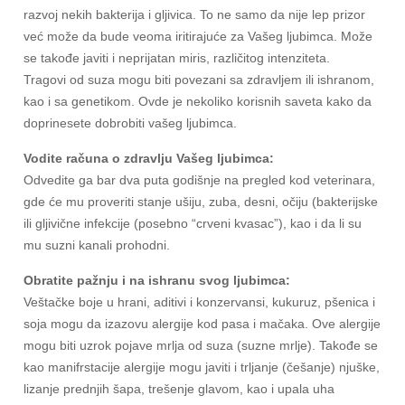
razvoj nekih bakterija i gljivica. To ne samo da nije lep prizor
već može da bude veoma iritirajuće za Vašeg ljubimca.
Može
se takođe javiti i neprijatan miris, različitog intenziteta.
Tragovi od suza mogu biti povezani sa zdravljem ili ishranom,
kao i sa genetikom. Ovde je nekoliko korisnih saveta kako da
doprinesete dobrobiti vašeg ljubimca.
Vodite računa o zdravlju Vašeg ljubimca:
Odvedite ga bar dva puta godišnje na pregled kod veterinara,
gde će mu proveriti stanje ušiju, zuba, desni, očiju (bakterijske
ili gljivične infekcije (posebno “crveni kvasac”), kao i da li su
mu suzni kanali prohodni.
Obratite pažnju i na ishranu svog ljubimca:
Veštačke boje u hrani, aditivi i konzervansi, kukuruz, pšenica i
soja mogu da izazovu alergije kod pasa i mačaka. Ove alergije
mogu biti uzrok pojave mrlja od suza (suzne mrlje). Takođe se
kao manifrstacije alergije mogu javiti i trljanje (češanje) njuške,
lizanje prednjih šapa, trešenje glavom, kao i upala uha