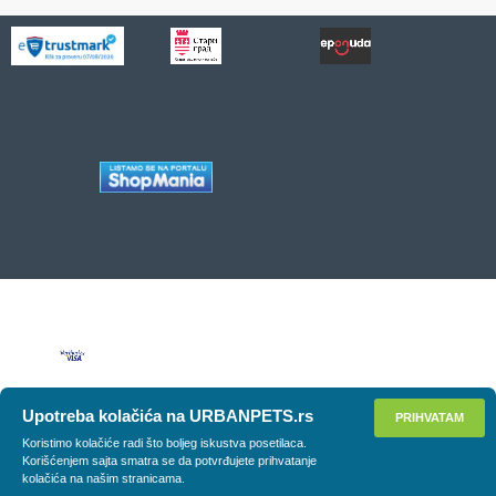
Upotreba kolačića na URBANPETS.rs
PRIHVATAM
Koristimo kolačiće radi što boljeg iskustva posetilaca.
Korišćenjem sajta smatra se da potvrđujete prihvatanje
kolačića na našim stranicama.