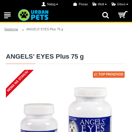
Nalog
Posao
Wolt
Glovo
ANGELS' EYES Plus 75 g
Naslovna
ANGELS' EYES Plus 75 g
NEMA NA STANJU
TOP PROIZVOD