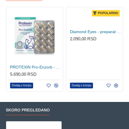
POPULARNO
Diamond Eyes - preparat protiv suznih mrlja 30 komada
2.090,00 RSD
PROTEXIN Pro-Enzorb - Dodatak ishrani za pse i mačke za funkciju pankreasa 60 tableta
5.690,00 RSD
Dodaj u korpu
Dodaj u korpu
SKORO PREGLEDANO