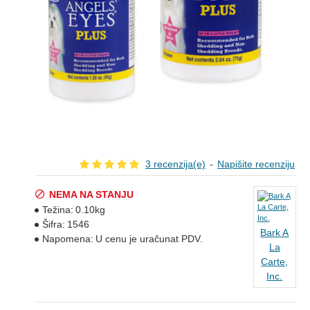
3 recenzija(e)
-
Napišite recenziju
NEMA NA STANJU
Težina:
0.10kg
Šifra:
1546
Bark A
Napomena:
U cenu je uračunat PDV.
La
Carte,
Inc.