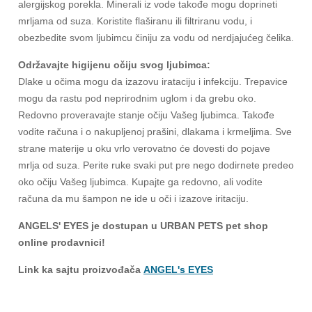
alergijskog porekla. Minerali iz vode takođe mogu doprineti
mrljama od suza. Koristite flaširanu ili filtriranu vodu, i
obezbedite svom ljubimcu činiju za vodu od nerdjajućeg čelika.
Održavajte higijenu očiju svog ljubimca:
Dlake u očima mogu da izazovu irataciju i infekciju. Trepavice
mogu da rastu pod neprirodnim uglom i da grebu oko.
Redovno proveravajte stanje očiju Vašeg ljubimca. Takođe
vodite računa i o nakupljenoj prašini, dlakama i krmeljima. Sve
strane materije u oku vrlo verovatno će dovesti do pojave
mrlja od suza. Perite ruke svaki put pre nego dodirnete predeo
oko očiju Vašeg ljubimca.
Kupajte ga redovno, ali vodite
računa da mu šampon ne ide u oči i izazove iritaciju.
ANGELS' EYES je dostupan u URBAN PETS pet shop
online prodavnici!
Link ka sajtu proizvođača
ANGEL's EYES