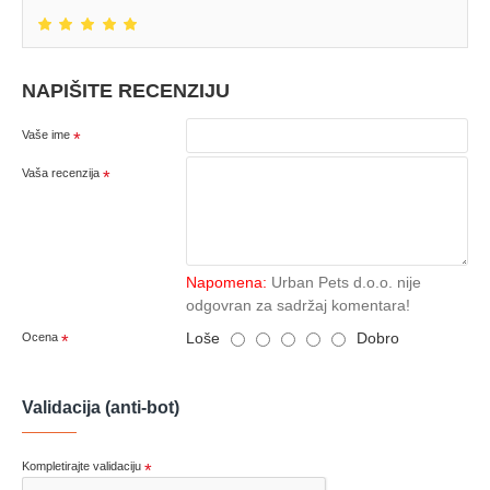
NAPIŠITE RECENZIJU
Vaše ime
Vaša recenzija
Napomena:
Urban Pets d.o.o. nije
odgovran za sadržaj komentara!
Loše
Dobro
Ocena
Validacija (anti-bot)
Kompletirajte validaciju