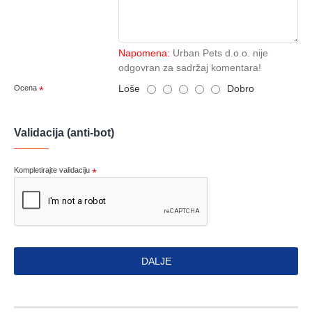
Napomena:
Urban Pets d.o.o. nije
odgovran za sadržaj komentara!
Loše
Dobro
Ocena
Validacija (anti-bot)
Kompletirajte validaciju
DALJE