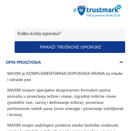
Koliko košta isporuka?
PRIKAŽI TROŠKOVE ISPORUKE
OPIS PROIZVODA
MAXIM je KOMPLEMENTARNA-DOPUNSKA HRANA za mlade
i odrasle pse.
MAXIM svojom specijalno dizajniranom formulom psima
pomaže u povećanju težine i mase, izgradnji mišićne mase
(podstiče rast, razvoj i definisanje mišića), povećava
perfomanse radnih pasa (izvor energije i povećanje izdržljivosti
i brzine).
MAXIM svojim sadržajem proteina visoke biološke vrednosti,