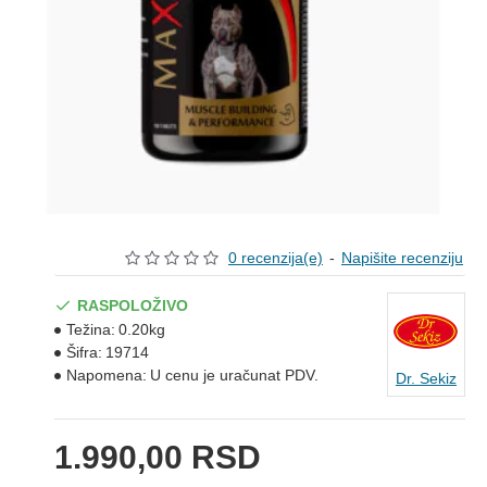
0 recenzija(e)
-
Napišite recenziju
RASPOLOŽIVO
Težina:
0.20kg
Šifra:
19714
Napomena:
U cenu je uračunat PDV.
Dr. Sekiz
1.990,00 RSD