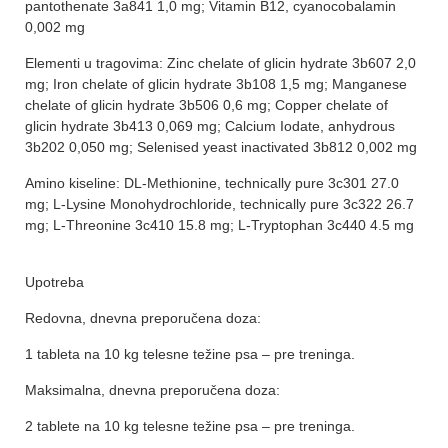
pantothenate 3a841 1,0 mg; Vitamin B12, cyanocobalamin
0,002 mg
Elementi u tragovima: Zinc chelate of glicin hydrate 3b607 2,0
mg; Iron chelate of glicin hydrate 3b108 1,5 mg; Manganese
chelate of glicin hydrate 3b506 0,6 mg; Copper chelate of
glicin hydrate 3b413 0,069 mg; Calcium Iodate, anhydrous
3b202 0,050 mg; Selenised yeast inactivated 3b812 0,002 mg
Amino kiseline: DL-Methionine, technically pure 3c301 27.0
mg; L-Lysine Monohydrochloride, technically pure 3c322 26.7
mg; L-Threonine 3c410 15.8 mg; L-Tryptophan 3c440 4.5 mg
Upotreba
Redovna, dnevna preporučena doza:
1 tableta na 10 kg telesne težine psa – pre treninga.
Maksimalna, dnevna preporučena doza:
2 tablete na 10 kg telesne težine psa – pre treninga.