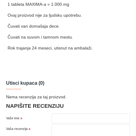
1 tableta MAXIMA-a = 1.000 mg
Ovaj proizvod nije za ljudsku upotrebu.
Čuvati van domašaja dece.
Čuvati na suvom i tamnom mestu.
Rok trajanja 24 meseci, utisnut na ambalaži.
Utisci kupaca (0)
Nema recenzija za taj proizvod.
NAPIŠITE RECENZIJU
Vaše ime
Vaša recenzija