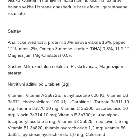
visoko kvalitetnih nutritivnih masti i amino kiselina, uz pravi
balans vežbe i ishrane obezbeđuje brze efekte i garantovane
rezultate.
Sastav
Analitičke vrednosti: proteini 33%, sirova vlakna 15%, pepeo
12%, masti 2%, Omega 3 masne kiseline (DHA) 0,3%, 11.2.12.
Magnezijum (Mg-Chelates) 0,5%.
Sastav: Mikrokristalna celuloza, Pivski kvasac, Magnezijum
stearat.
Nutritivni aditivi po 1 tableti (1g):
Vitamini: Vitamin A 3a672a, retinyl acetate 600 IU; Vitamin D3
3a671, cholecalciferol 100 IU; L-Carnitine L-Tartrate 3a911 10
mg; Taurine 3a370 10 mg; Vitamin C 3a300, ascorbic acid 10
mg; Niacin 3a314 10 mg; Vitamin E 3a700; all-rac-alpha-
tocopheryl acetate 5 mg; Vitamin B2 3a825i, riboflavin 1,6 mg;
Vitamin B1 3a820, thiamin hydrochloride 1,2 mg; Vitamin B6
3a831, pyridoxin hydrochloride 1,0 mg; Calcium d-