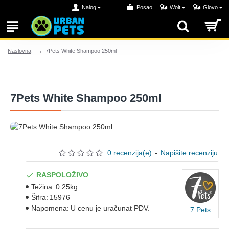
Nalog
Posao
Wolt
Glovo
7Pets White Shampoo 250ml
Naslovna
7Pets White Shampoo 250ml
0 recenzija(e)
-
Napišite recenziju
RASPOLOŽIVO
Težina:
0.25kg
Šifra:
15976
Napomena:
U cenu je uračunat PDV.
7 Pets