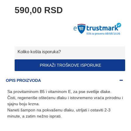
590,00 RSD
Koliko košta isporuka?
PRIKAŽI TROŠKOVE ISPORUKE
OPIS PROIZVODA
Sa provitaminom B5 i vitaminom E, za pse svetlije dlake.
Čisti, regeneriše oštećenu dlaku i istovremeno vraća prirodnu i
sjajnu boju krzna.
Naneti šampon na pokvašenu dlaku, utrljati i ostaviti 2-3
minute, a zatim nežno isprati.