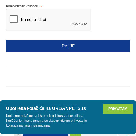
Kompletirajte validaciju
DALJE
Upotreba kolačića na URBANPETS.rs
PRIHVATAM
Koristimo kolačiće radi što boljeg iskustva posetilaca.
Korišćenjem sajta smatra se da potvrđujete prihvatanje
kolačića na našim stranicama.
DODAJ U KORPU