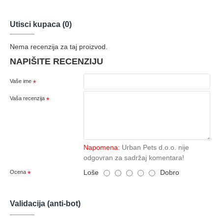
Utisci kupaca (0)
Nema recenzija za taj proizvod.
NAPIŠITE RECENZIJU
Vaše ime
Vaša recenzija
Napomena:
Urban Pets d.o.o. nije
odgovran za sadržaj komentara!
Loše
Dobro
Ocena
Validacija (anti-bot)