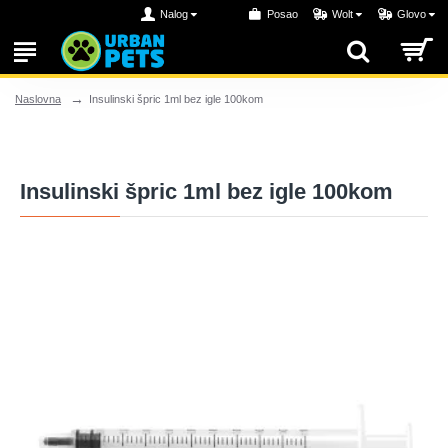
Nalog
Posao
Wolt
Glovo
Insulinski špric 1ml bez igle 100kom
Naslovna
Insulinski špric 1ml bez igle 100kom