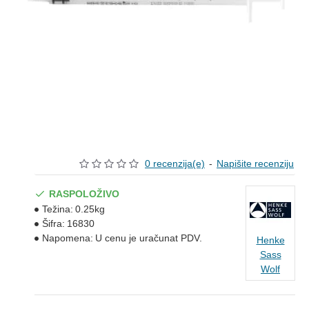
0 recenzija(e)
-
Napišite recenziju
RASPOLOŽIVO
Težina:
0.25kg
Šifra:
16830
Napomena:
U cenu je uračunat PDV.
Henke
Sass
Wolf