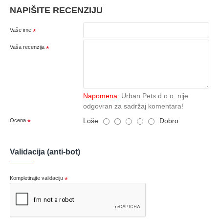
NAPIŠITE RECENZIJU
Vaše ime
Vaša recenzija
Napomena:
Urban Pets d.o.o. nije
odgovran za sadržaj komentara!
Loše
Dobro
Ocena
Validacija (anti-bot)
Kompletirajte validaciju