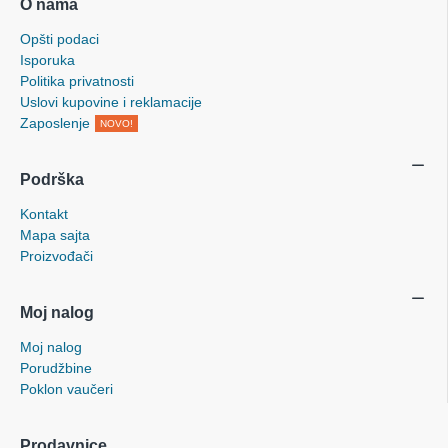
O nama
Opšti podaci
Isporuka
Politika privatnosti
Uslovi kupovine i reklamacije
Zaposlenje
NOVO!
Podrška
Kontakt
Mapa sajta
Proizvođači
Moj nalog
Moj nalog
Porudžbine
Poklon vaučeri
Prodavnice