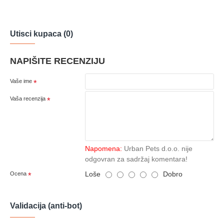
Utisci kupaca (0)
NAPIŠITE RECENZIJU
Vaše ime
Vaša recenzija
Napomena:
Urban Pets d.o.o. nije
odgovran za sadržaj komentara!
Loše
Dobro
Ocena
Validacija (anti-bot)