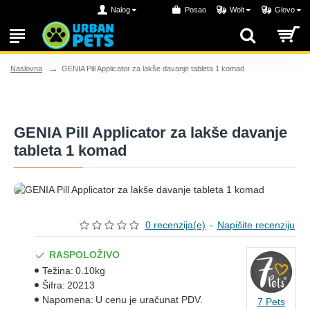
Nalog
Posao
Wolt
Glovo
GENIA Pill Applicator za lakše davanje tableta 1 komad
Naslovna
GENIA Pill Applicator za lakše davanje
tableta 1 komad
0 recenzija(e)
-
Napišite recenziju
RASPOLOŽIVO
Težina:
0.10kg
Šifra:
20213
Napomena:
U cenu je uračunat PDV.
7 Pets