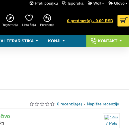
Prati pošiljku
Isporuka
Wolt
Glovo
0 predmet(a) - 0,00 RSD
Registracija
Lista želja
Poređenje
A I TERARISTIKA
KONJI
KONTAKT
0 recenzija(e)
-
Napišite recenziju
ŽIVO
kg
7 Pets