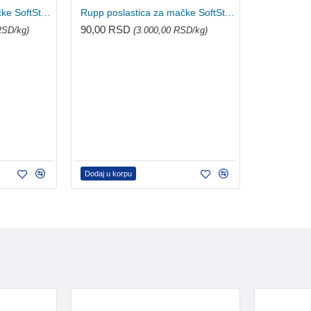
Rupp poslastica za mačke SoftSticks cat - Živina i jetra 6 komada
Rupp poslastica za mačke SoftSticks cat - Živina i jetra 3 komada
90,00 RSD
RSD/kg)
(3.000,00 RSD/kg)
Dodaj u korpu