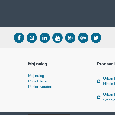
Moj nalog
Prodavni
Moj nalog
Urban P
Porudžbine
Nikole
Poklon vaučeri
Urban P
Stanoj