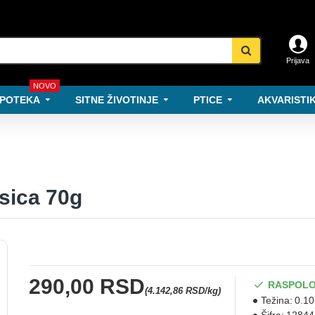
Prijava
NOVO
POTEKA
SITNE ŽIVOTINJE
PTICE
AKVARISTIK
sica 70g
290,00 RSD
RASPOLO
(4.142,86 RSD/kg)
Težina:
0.10