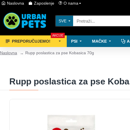
Naslovna
Zaposlenje
O nama
SVE
AKCIJE
PREPORUČUJEMO!
PSI
MAČKE
A
Naslovna
Rupp poslastica za pse Kobasica 70g
Rupp poslastica za pse Koba