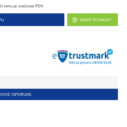
U cenu je uračunat PDV.
PU
IMATE PITANJA?
ŠKOVE ISPORUKE