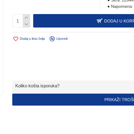
Šifra:
12844
Napomena:
DODAJ U KOR
Dodaj u listu želja
Uporedi
Koliko košta isporuka?
PRIKAŽI TRO