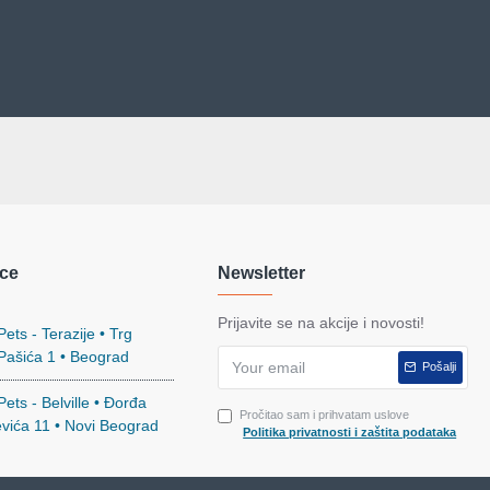
ce
Newsletter
Prijavite se na akcije i novosti!
ets - Terazije • Trg
 Pašića 1 • Beograd
Pošalji
ets - Belville • Đorđa
Pročitao sam i prihvatam uslove
evića 11 • Novi Beograd
Politika privatnosti i zaštita podataka