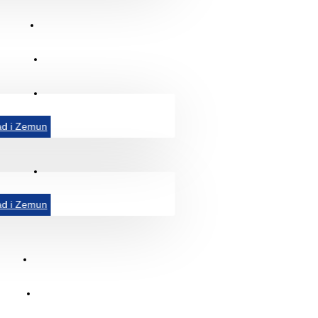
Prati pošiljku
Isporuka
Wolt
ad i Zemun
Glovo
ad i Zemun
Prijava
Registracija