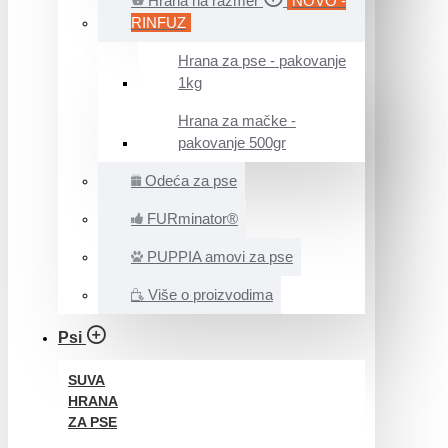
Hrana na razmer
NOVO -
RINFUZ
Hrana za pse - pakovanje
1kg
Hrana za mačke -
pakovanje 500gr
Odeća za pse
FURminator®
PUPPIA amovi za pse
Više o proizvodima
Psi
SUVA
HRANA
ZA PSE