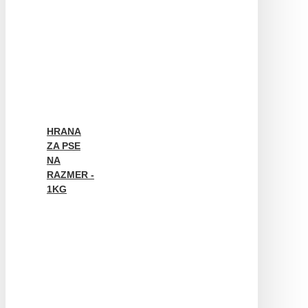
HRANA
ZA PSE
NA
RAZMER -
1KG