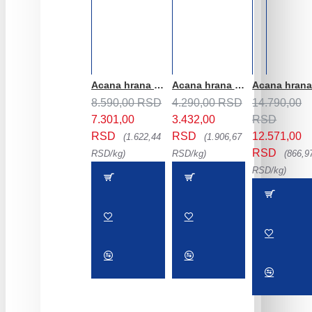
Acana hrana za mačke CAT Bountiful Catch 4.5kg
Acana hrana za mačke CAT Indoor Entree 1.8kg
8.590,00 RSD
4.290,00 RSD
14.790,00
7.301,00
3.432,00
RSD
RSD
RSD
12.571,00
(1.622,44
(1.906,67
RSD
RSD/kg)
RSD/kg)
(866,9
RSD/kg)