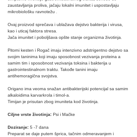
zaustavljanja proliva, jačaju lokalni imunitet i uspostavljaju
mikrobiološku ravnotežu .
Ovaj proizvod sprečava i ublažava dejstvo bakterija i virusa,
kao i uticaj faktora stresa.
Jača imunitet i poboljšava opšte stanje organizma životinja.
Pitomi kesten i Rogač imaju intenzivno adstrigentno dejstvo sa
svojim taninima koji imaju sposobnost vezivanja proteina a
samim tim i sposobnost vezivanja toksina i bakterija u
gastrointestinalnom traktu. Takođe tanini imaju
antihemoragična svojstva.
Origano ima veoma snažan antibakterijski potencijal sa samim
alkaloidima karvarkrola i timol-a.
Timijan je prisutan zbog imuniteta kod životinja.
Ciljne vrste životinja:
Psi i Mačke
Doziranje:
5 -7 dana
Preparat se daje putem šprica, tačnim odmeravanjem i