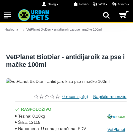
Nalog
Posao
Wolt
Glovo
VetPlanet BioDiar - antidijaroik za pse i mačke 100ml
Naslovna
VetPlanet BioDiar - antidijaroik za pse i
mačke 100ml
0 recenzija(e)
-
Napišite recenziju
RASPOLOŽIVO
Težina:
0.10kg
Šifra:
12115
Napomena:
U cenu je uračunat PDV.
VetPlanet