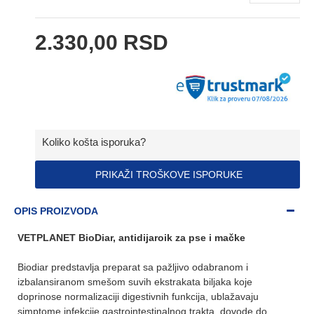
2.330,00 RSD
Koliko košta isporuka?
PRIKAŽI TROŠKOVE ISPORUKE
OPIS PROIZVODA
VETPLANET BioDiar, antidijaroik za pse i mačke
Biodiar predstavlja preparat sa pažljivo odabranom i
izbalansiranom smešom suvih ekstrakata biljaka koje
doprinose normalizaciji digestivnih funkcija, ublažavaju
simptome infekcije gastrointestinalnog trakta, dovode do