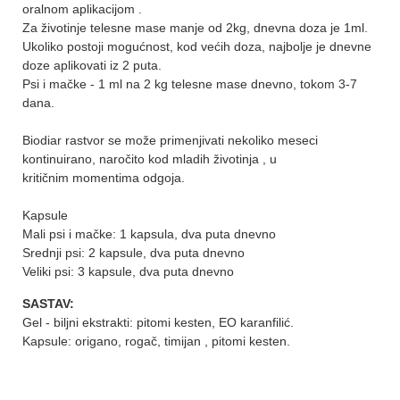
oralnom aplikacijom .
Za životinje telesne mase manje od 2kg, dnevna doza je 1ml.
Ukoliko postoji mogućnost, kod većih doza, najbolje je dnevne
doze aplikovati iz 2 puta.
Psi i mačke - 1 ml na 2 kg telesne mase dnevno, tokom 3-7
dana.
Biodiar rastvor se može primenjivati nekoliko meseci
kontinuirano, naročito kod mladih životinja , u
kritičnim momentima odgoja.
Kapsule
Mali psi i mačke: 1 kapsula, dva puta dnevno
Srednji psi: 2 kapsule, dva puta dnevno
Veliki psi: 3 kapsule, dva puta dnevno
SASTAV:
Gel - biljni ekstrakti: pitomi kesten, EO karanfilić.
Kapsule: origano, rogač, timijan , pitomi kesten.