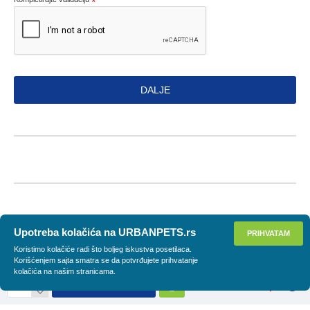
DALJE
Upotreba kolačića na URBANPETS.rs
PRIHVATAM
Koristimo kolačiće radi što boljeg iskustva posetilaca.
Korišćenjem sajta smatra se da potvrđujete prihvatanje
kolačića na našim stranicama.
DODAJ U KORPU