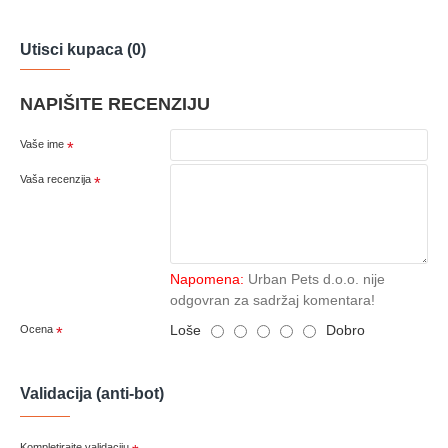
Utisci kupaca (0)
NAPIŠITE RECENZIJU
Vaše ime
Vaša recenzija
Napomena:
Urban Pets d.o.o. nije
odgovran za sadržaj komentara!
Loše
Dobro
Ocena
Validacija (anti-bot)
Kompletirajte validaciju