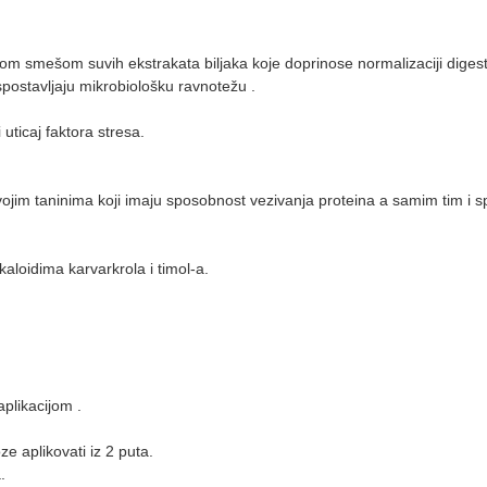
om smešom suvih ekstrakata biljaka koje doprinose normalizaciji digesti
uspostavljaju mikrobiološku ravnotežu .
 uticaj faktora stresa.
vojim taninima koji imaju sposobnost vezivanja proteina a samim tim i s
aloidima karvarkrola i timol-a.
plikacijom .
e aplikovati iz 2 puta.
.