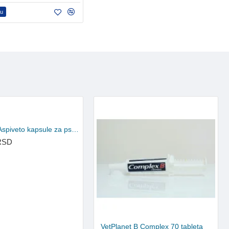
pu
VetPlanet Aspiveto kapsule za pse i mačke 70 kapsula
 RSD
VetPlanet B Complex 70 tableta