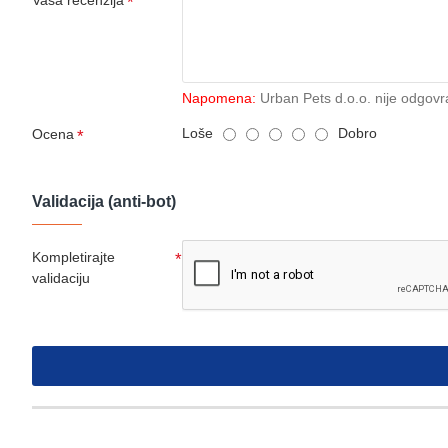
Vaša recenzija
Napomena:
Urban Pets d.o.o. nije odgovr
Loše
Dobro
Ocena
Validacija (anti-bot)
Kompletirajte
validaciju