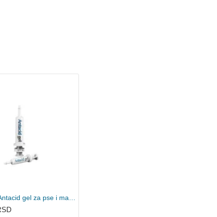
VetPlanet Antacid gel za pse i mačke 20ml
 RSD