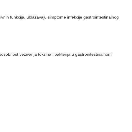
vnih funkcija, ublažavaju simptome infekcije gastrointestinalnog
posobnost vezivanja toksina i bakterija u gastrointestinalnom