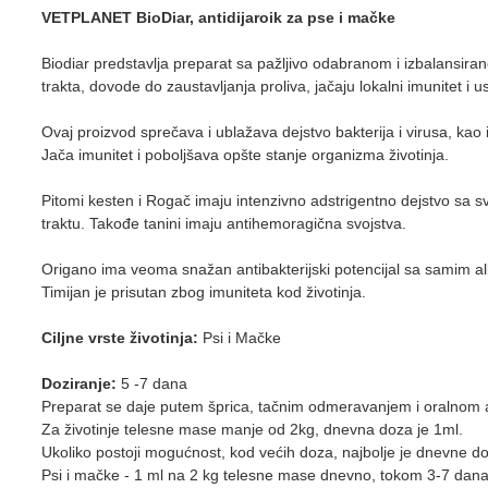
VETPLANET BioDiar, antidijaroik za pse i mačke
Biodiar predstavlja preparat sa pažljivo odabranom i izbalansiran
trakta, dovode do zaustavljanja proliva, jačaju lokalni imunitet i 
Ovaj proizvod sprečava i ublažava dejstvo bakterija i virusa, kao i
Jača imunitet i poboljšava opšte stanje organizma životinja.
Pitomi kesten i Rogač imaju intenzivno adstrigentno dejstvo sa s
traktu. Takođe tanini imaju antihemoragična svojstva.
Origano ima veoma snažan antibakterijski potencijal sa samim alk
Timijan je prisutan zbog imuniteta kod životinja.
Ciljne vrste životinja:
Psi i Mačke
Doziranje:
5 -7 dana
Preparat se daje putem šprica, tačnim odmeravanjem i oralnom a
Za životinje telesne mase manje od 2kg, dnevna doza je 1ml.
Ukoliko postoji mogućnost, kod većih doza, najbolje je dnevne doz
Psi i mačke - 1 ml na 2 kg telesne mase dnevno, tokom 3-7 dana