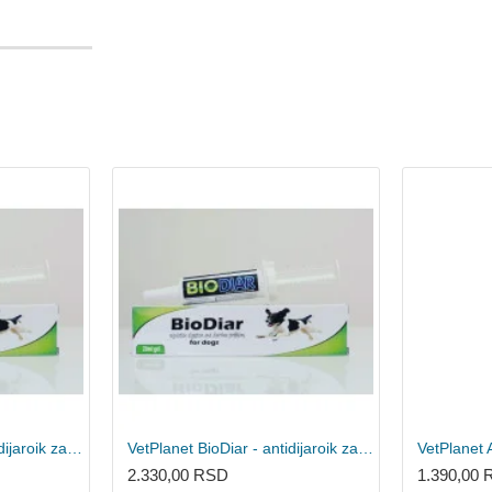
VetPlanet BioDiar - antidijaroik za pse i mačke 20ml
VetPlanet BioDiar - antidijaroik za pse i mačke 100ml
2.330,00 RSD
1.390,00