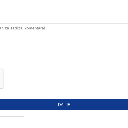
an za sadržaj komentara!
DALJE