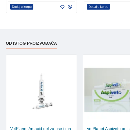
Dodaj u korpu
Dodaj u korpu
OD ISTOG PROIZVOĐAČA
VetPlanet Antacid gel za pse i mačke 20ml