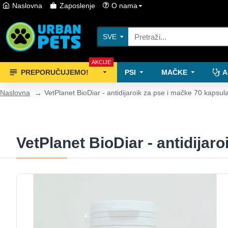
Naslovna
Zaposlenje
O nama
SVE
AKCIJE
PREPORUČUJEMO!
PSI
MAČKE
A
Naslovna
VetPlanet BioDiar - antidijaroik za pse i mačke 70 kapsul
VetPlanet BioDiar - antidijar