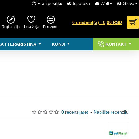
Prati pošiljku
Isporuka
Wolt
Glovo
0 predmet(a) - 0,00 RSD
Registracija
Lista želja
Poređenje
A I TERARISTIKA
KONJI
KONTAKT
0 recenzija(e)
-
Napišite recenziju