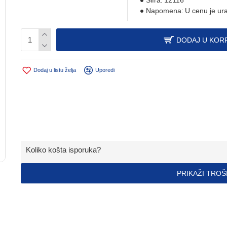
Šifra:
12116
Napomena:
U cenu je ur
DODAJ U KOR
Dodaj u listu želja
Uporedi
Koliko košta isporuka?
PRIKAŽI TRO