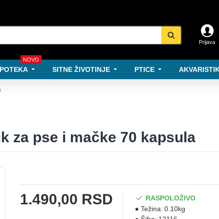
Prijava
NOVO
POTEKA
SITNE ŽIVOTINJE
PTICE
AKVARISTIK
a
oik za pse i mačke 70 kapsula
1.490,00 RSD
RASPOLOŽIVO
Težina:
0.10kg