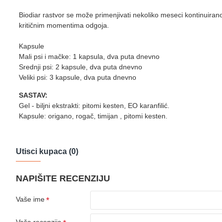
Biodiar rastvor se može primenjivati nekoliko meseci kontinuirano,
kritičnim momentima odgoja.
Kapsule
Mali psi i mačke: 1 kapsula, dva puta dnevno
Srednji psi: 2 kapsule, dva puta dnevno
Veliki psi: 3 kapsule, dva puta dnevno
SASTAV:
Gel - biljni ekstrakti: pitomi kesten, EO karanfilić.
Kapsule: origano, rogač, timijan , pitomi kesten.
Utisci kupaca (0)
NAPIŠITE RECENZIJU
Vaše ime