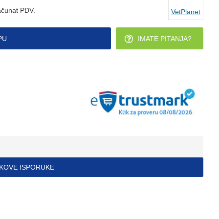
ačunat PDV.
VetPlanet
PU
IMATE PITANJA?
ŠKOVE ISPORUKE