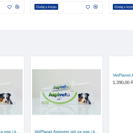
Dodaj u korpu
Dodaj u kor
1.390,00
VetPlanet Aspiveto gel za pse i konje 100ml
VetPlanet Aspiveto gel za pse i konje 20ml