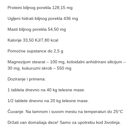
Proteini biljnog porekla 128,15 mg
Ugljeni hidrati biljnog porekla 436 mg
Masti biljnog porekla 54,50 mg
Kalorije 33,50 KJ/7,80 kcal
Pomoćne supstance do 2,5 g
Magnezijum stearat – 100 mg, koloidalni anhidrirani silicijum –
30 mg, kukuruzni skrob – 550 mg
Doziranje i primena:
1 tableta dnevno na 40 kg telesne mase.
1/2 tablete dnevno na 20 kg telesne mase.
Čuvanje: Na tamnom i suvom mestu na temperaturi do 25°C
Držati van domašaja dece! Samo za upotrebu kod životinja.