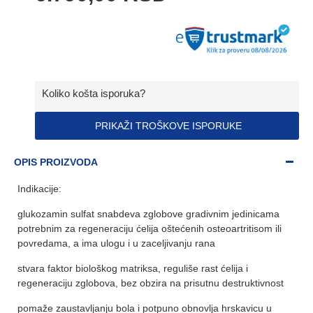
Koliko košta isporuka?
PRIKAŽI TROŠKOVE ISPORUKE
OPIS PROIZVODA
Indikacije:
glukozamin sulfat snabdeva zglobove gradivnim jedinicama
potrebnim za regeneraciju ćelija oštećenih osteoartritisom ili
povredama, a ima ulogu i u zaceljivanju rana
stvara faktor biološkog matriksa, reguliše rast ćelija i
regeneraciju zglobova, bez obzira na prisutnu destruktivnost
pomaže zaustavljanju bola i potpuno obnovlja hrskavicu u