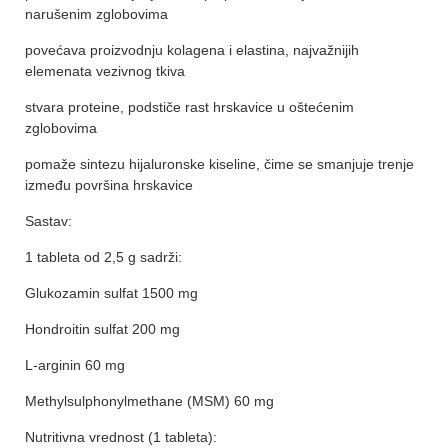
narušenim zglobovima
povećava proizvodnju kolagena i elastina, najvažnijih
elemenata vezivnog tkiva
stvara proteine, podstiče rast hrskavice u oštećenim
zglobovima
pomaže sintezu hijaluronske kiseline, čime se smanjuje trenje
između površina hrskavice
Sastav:
1 tableta od 2,5 g sadrži:
Glukozamin sulfat 1500 mg
Hondroitin sulfat 200 mg
L-arginin 60 mg
Methylsulphonylmethane (MSM) 60 mg
Nutritivna vrednost (1 tableta):