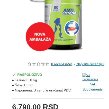
0 recenzija(e)
-
Napišite recenziju
RASPOLOŽIVO
Težina:
0.10kg
Vet
Šifra:
13373
Supplements
Napomena:
U cenu je uračunat PDV.
6.790,00 RSD