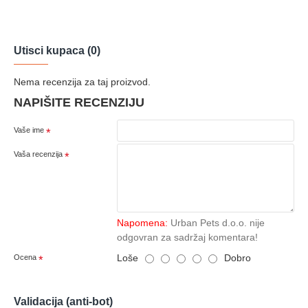
Utisci kupaca (0)
Nema recenzija za taj proizvod.
NAPIŠITE RECENZIJU
Vaše ime
Vaša recenzija
Napomena:
Urban Pets d.o.o. nije
odgovran za sadržaj komentara!
Loše
Dobro
Ocena
Validacija (anti-bot)