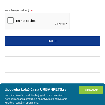
Kompletirajte validaciju
DALJE
Upotreba kolačića na URBANPETS.rs
PRIHVATAM
Koristimo kolačiće radi što boljeg iskustva posetilaca.
Korišćenjem sajta smatra se da potvrđujete prihvatanje
kolačića na našim stranicama.