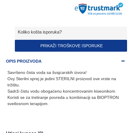
Koliko košta isporuka?
PRIKAŽI TROŠKOVE ISPORUKE
OPIS PROIZVODA
Savršeno čista voda sa švajcarskih izvora!
Oxy Sterilni sprej je jedini STERILNI proizvod ove vrste na
tržištu.
Sadrži čistu vodu obogaćenu koncentrovanim kiseonikom.
Koristi se za tretiranje povreda u kombinaciji sa BIOPTRON
svetlosnom terapijom.