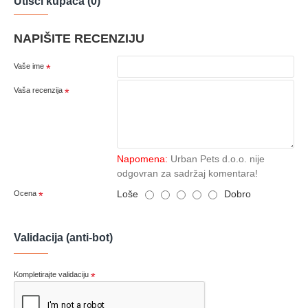
Utisci kupaca (0)
NAPIŠITE RECENZIJU
Vaše ime
Vaša recenzija
Napomena:
Urban Pets d.o.o. nije
odgovran za sadržaj komentara!
Loše
Dobro
Ocena
Validacija (anti-bot)
Kompletirajte validaciju