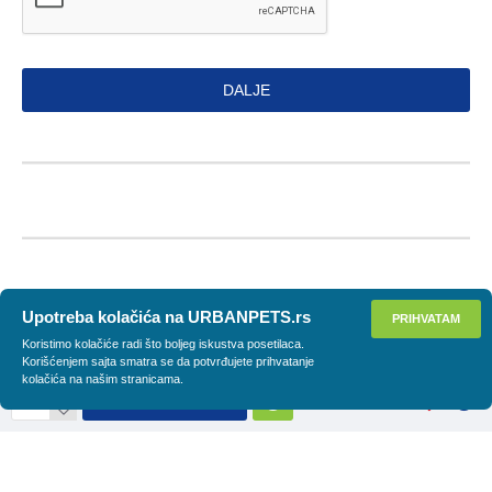
DALJE
Upotreba kolačića na URBANPETS.rs
PRIHVATAM
Koristimo kolačiće radi što boljeg iskustva posetilaca.
Korišćenjem sajta smatra se da potvrđujete prihvatanje
kolačića na našim stranicama.
DODAJ U KORPU