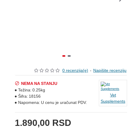
0 recenzija(e)
-
Napišite recenziju
NEMA NA STANJU
Težina:
0.25kg
Vet
Šifra:
18156
Supplements
Napomena:
U cenu je uračunat PDV.
1.890,00 RSD