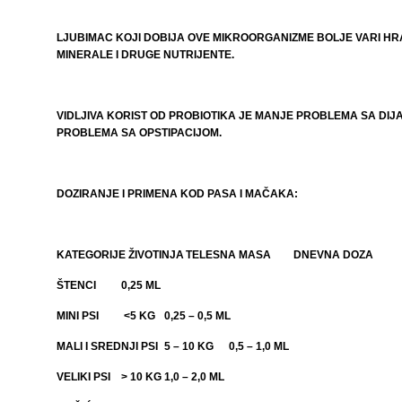
LJUBIMAC KOJI DOBIJA OVE MIKROORGANIZME BOLJE VARI HR
MINERALE I DRUGE NUTRIJENTE.
VIDLJIVA KORIST OD PROBIOTIKA JE MANJE PROBLEMA SA DIJ
PROBLEMA SA OPSTIPACIJOM.
DOZIRANJE I PRIMENA KOD PASA I MAČAKA:
KATEGORIJE ŽIVOTINJA
TELESNA MASA
DNEVNA DOZA
ŠTENCI
0,25 ML
MINI PSI
<5 KG
0,25 – 0,5 ML
MALI I SREDNJI PSI
5 – 10 KG
0,5 – 1,0 ML
VELIKI PSI
> 10 KG
1,0 – 2,0 ML