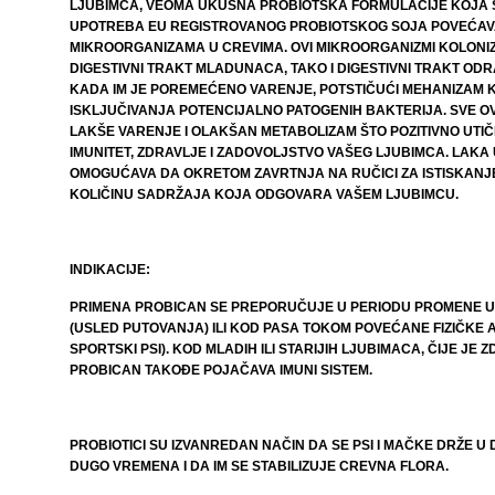
LJUBIMCA, VEOMA UKUSNA PROBIOTSKA FORMULACIJE KOJA S
UPOTREBA EU REGISTROVANOG PROBIOTSKOG SOJA POVEĆAV
MIKROORGANIZAMA U CREVIMA. OVI MIKROORGANIZMI KOLONIZ
DIGESTIVNI TRAKT MLADUNACA, TAKO I DIGESTIVNI TRAKT OD
KADA IM JE POREMEĆENO VARENJE, POTSTIČUĆI MEHANIZA
ISKLJUČIVANJA POTENCIJALNO PATOGENIH BAKTERIJA. SVE OV
LAKŠE VARENJE I OLAKŠAN METABOLIZAM ŠTO POZITIVNO UTIČE
IMUNITET, ZDRAVLJE I ZADOVOLJSTVO VAŠEG LJUBIMCA. LAK
OMOGUĆAVA DA OKRETOM ZAVRTNJA NA RUČICI ZA ISTISKANJE
KOLIČINU SADRŽAJA KOJA ODGOVARA VAŠEM LJUBIMCU.
INDIKACIJE:
PRIMENA PROBICAN SE PREPORUČUJE U PERIODU PROMENE U I
(USLED PUTOVANJA) ILI KOD PASA TOKOM POVEĆANE FIZIČKE A
SPORTSKI PSI). KOD MLADIH ILI STARIJIH LJUBIMACA, ČIJE JE
PROBICAN TAKOĐE POJAČAVA IMUNI SISTEM.
PROBIOTICI SU IZVANREDAN NAČIN DA SE PSI I MAČKE DRŽE U
DUGO VREMENA I DA IM SE STABILIZUJE CREVNA FLORA.