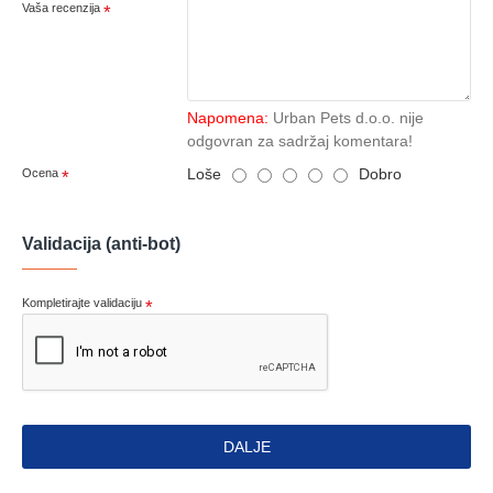
Vaša recenzija
Napomena:
Urban Pets d.o.o. nije
odgovran za sadržaj komentara!
Loše
Dobro
Ocena
Validacija (anti-bot)
Kompletirajte validaciju
DALJE