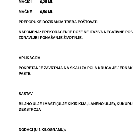
MAČIĆI
0,25 ML
MAČKE
0,50 ML
PREPORUKE DOZIRANJA TREBA POŠTOVATI.
NAPOMENA: PREKORAČENJE DOZE NE IZAZIVA NEGATIVNE POS
ZDRAVLJE I PONAŠANJE ŽIVOTINJE.
APLIKACIJA
POKRETANJE ZAVRTNJA NA SKALI ZA POLA KRUGA JE JEDNAKO
PASTE.
SASTAV:
BILJNO ULJE I MASTI (ULJE KIKIRIKIJA, LANENO ULJE), KUKUR
DEKSTROZA
DODACI (U 1 KILOGRAMU):