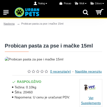
Nalog
Posao
Wolt
Glovo
Probican pasta za pse i mačke 15ml
Naslovna
Probican pasta za pse i mačke 15ml
0 recenzija(e)
-
Napišite recenziju
RASPOLOŽIVO
Težina:
0.10kg
Šifra:
20460
Napomena:
U cenu je uračunat PDV.
Vet
Supplements