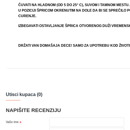
ČUVATI NA HLADNOM (OD 5 DO 25° C), SUVOM I TAMNOM MESTU
U POZICIJI ŠPRICOM OKRENUTIM NA DOLE DA BI SE SPREČILO 
CURENJE.
IZBEGAVATI OSTAVLJANJE ŠPRICA OTVORENOG DUŽI VREMENSK
DRŽATI VAN DOMAŠAJA DECE! SAMO ZA UPOTREBU KOD ŽIVOTI
Utisci kupaca (0)
NAPIŠITE RECENZIJU
Vaše ime