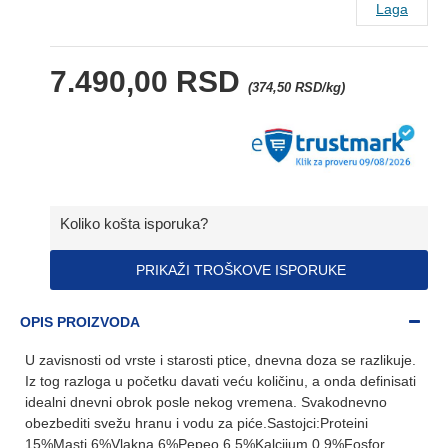
Laga
7.490,00 RSD
(374,50 RSD/kg)
Koliko košta isporuka?
PRIKAŽI TROŠKOVE ISPORUKE
OPIS PROIZVODA
U zavisnosti od vrste i starosti ptice, dnevna doza se razlikuje.
Iz tog razloga u početku davati veću količinu, a onda definisati
idealni dnevni obrok posle nekog vremena. Svakodnevno
obezbediti svežu hranu i vodu za piće.Sastojci:Proteini
15%Masti 6%Vlakna 6%Pepeo 6,5%Kalcijum 0,9%Fosfor