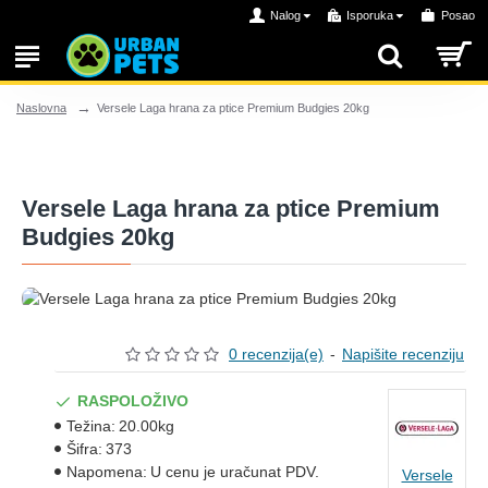
Nalog
Isporuka
Posao
Versele Laga hrana za ptice Premium Budgies 20kg
Naslovna
Versele Laga hrana za ptice Premium
Budgies 20kg
0 recenzija(e)
-
Napišite recenziju
RASPOLOŽIVO
Težina:
20.00kg
Šifra:
373
Napomena:
U cenu je uračunat PDV.
Versele