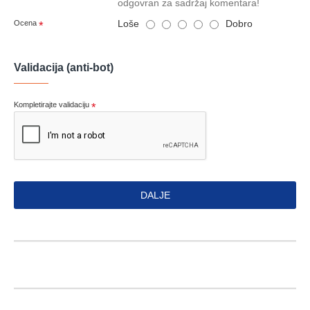
odgovran za sadržaj komentara!
Loše
Dobro
Ocena
Validacija (anti-bot)
Kompletirajte validaciju
DALJE