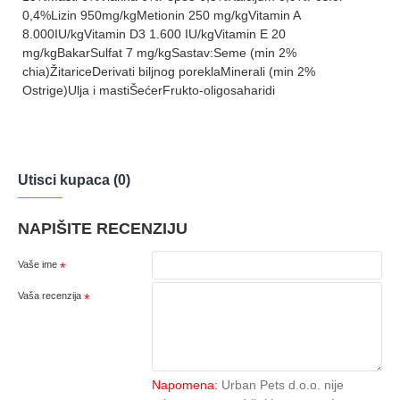
0,4%Lizin 950mg/kgMetionin 250 mg/kgVitamin A
8.000IU/kgVitamin D3 1.600 IU/kgVitamin E 20
mg/kgBakarSulfat 7 mg/kgSastav:Seme (min 2%
chia)ŽitariceDerivati biljnog poreklaMinerali (min 2%
Ostrige)Ulja i mastiŠećerFrukto-oligosaharidi
Utisci kupaca (0)
NAPIŠITE RECENZIJU
Vaše ime
Vaša recenzija
Napomena:
Urban Pets d.o.o. nije