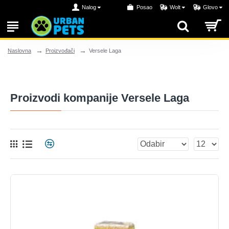
Nalog
Posao
Wolt
Glovo
Proizvođači
Versele Laga
Naslovna
Proizvodi kompanije Versele Laga