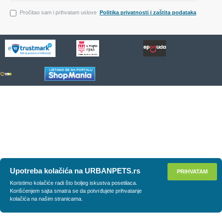
Pročitao sam i prihvatam uslove
Politika privatnosti i zaštita podataka
Upotreba kolačića na URBANPETS.rs
PRIHVATAM
Koristimo kolačiće radi što boljeg iskustva posetilaca.
Korišćenjem sajta smatra se da potvrđujete prihvatanje
kolačića na našim stranicama.