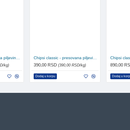
Chipsi citrus - presovana piljevina 3.2kg
Chipsi classic - presovana piljevina 1kg
390,00 RSD
890,00 R
D/kg)
(390,00 RSD/kg)
Dodaj u korpu
Dodaj u kor