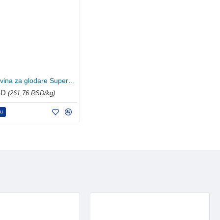
Chipsi piljevina za glodare Super 3.4kg
SD
(261,76 RSD/kg)
pu