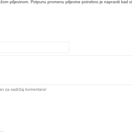
vežom piljevinom. Potpunu promenu piljevine potrebno je napraviti kad vi
an za sadržaj komentara!