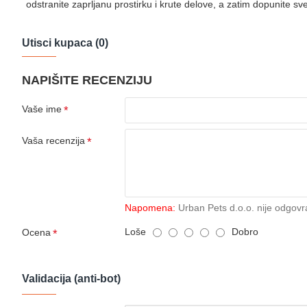
odstranite zaprljanu prostirku i krute delove, a zatim dopunite s
Utisci kupaca (0)
NAPIŠITE RECENZIJU
Vaše ime
Vaša recenzija
Napomena:
Urban Pets d.o.o. nije odgovr
Loše
Dobro
Ocena
Validacija (anti-bot)