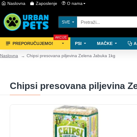
Naslovna
Zaposlenje
O nama
SVE
AKCIJE
PREPORUČUJEMO!
PSI
MAČKE
A
Naslovna
Chipsi presovana piljevina Zelena Jabuka 1kg
Chipsi presovana piljevina Z