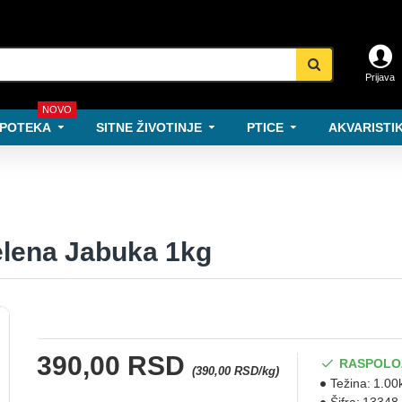
Prijava
NOVO
POTEKA
SITNE ŽIVOTINJE
PTICE
AKVARISTIK
elena Jabuka 1kg
390,00 RSD
RASPOLO
(390,00 RSD/kg)
Težina:
1.00