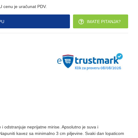
U cenu je uračunat PDV.
PU
IMATE PITANJA?
i odstranjuje neprijatne mirise. Apsolutno je suva i
 Napuniti kavez sa minimalno 3 cm piljevine. Svaki dan lopaticom