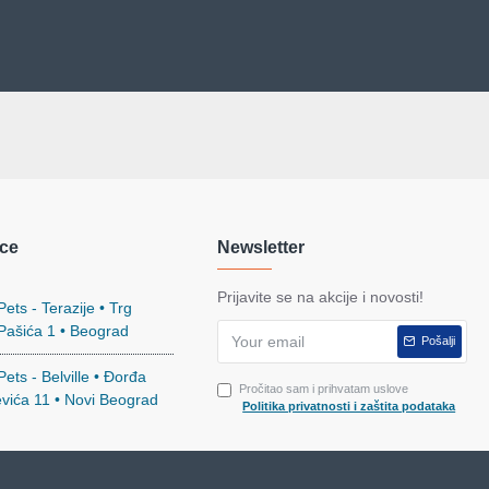
ce
Newsletter
Prijavite se na akcije i novosti!
ets - Terazije • Trg
 Pašića 1 • Beograd
Pošalji
ets - Belville • Đorđa
Pročitao sam i prihvatam uslove
evića 11 • Novi Beograd
Politika privatnosti i zaštita podataka