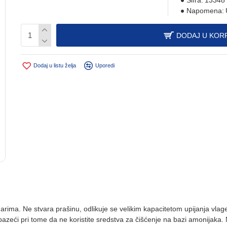
Šifra:
13348
Napomena:
DODAJ U KOR
Dodaj u listu želja
Uporedi
rima. Ne stvara prašinu, odlikuje se velikim kapacitetom upijanja vlage 
pazeći pri tome da ne koristite sredstva za čišćenje na bazi amonijaka.