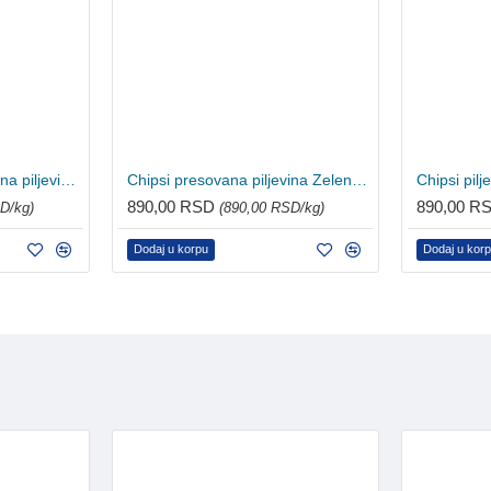
Chipsi classic - presovana piljevina 3.2kg
Chipsi presovana piljevina Zelena Jabuka 3.2kg
890,00 RSD
890,00 R
D/kg)
(890,00 RSD/kg)
Dodaj u korpu
Dodaj u kor