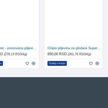
Chipsi classic - presovana piljevina 3.2kg
Chipsi piljevina za glodare Super 3.4kg
SD
890,00 RSD
(278,13 RSD/kg)
(261,76 RSD/kg)
pu
Dodaj u korpu