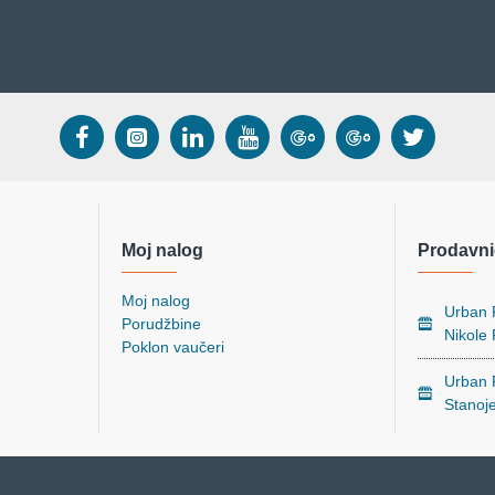
Moj nalog
Prodavni
Moj nalog
Urban P
Porudžbine
Nikole
Poklon vaučeri
Urban P
Stanoj