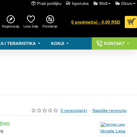
Prati pošiljku
Isporuka
Wolt
Glovo
0 predmet(a) - 0,00 RSD
Registracija
Lista želja
Poređenje
A I TERARISTIKA
KONJI
KONTAKT
0 recenzija(e)
-
Napišite recenziju
ŽIVO
kg
Versele Laga