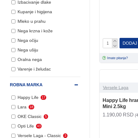
Izbacivanje dlake
razmer - 1kg
Kupanje i higijena
Mleko u prahu
Nega krzna i kože
Obrok u kesici,
konzerve, sosići i
Nega očiju
DODAJ
prelivi
Nega ušiju
Imate pitanja?
Oralna nega
Poslastice za mačke
Varenje i želudac
Vitamini-minerali
Vitamini i dodaci za
ROBNA MARKA
ptice
Versele Laga
Zglobovi, kosti i hrskavice
Happy Life
17
Happy Life hra
Mini 2.5kg
Lara
18
Vitamini i dodaci za
1.190,00 RSD
(
OKE Classic
5
sitne žitvotnje
Opti Life
43
Versele Laga - Classic
3