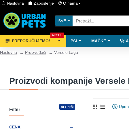
Naslovna
Zaposlenje
O nama
SVE
AKCIJE
PREPORUČUJEMO!
PSI
MAČKE
A
Naslovna
Proizvođači
Versele Laga
Proizvodi kompanije Versele
Upore
Obriši
Filter
CENA