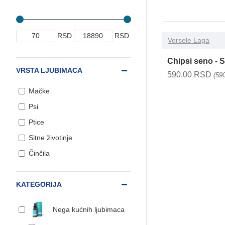
RSD
RSD
Versele Laga
Chipsi seno -
VRSTA LJUBIMACA
590,00 RSD
(59
Mačke
Psi
Ptice
Sitne životinje
Činčila
KATEGORIJA
Nega kućnih ljubimaca