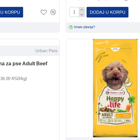
 U KORPU
DODAJ U KORPU
Imate pitanja?
Urban Pets
na za pse Adult Beef
436,00 RSD/kg)