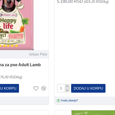
5.190,00 RSD
(415,20 RSD/kg)
Urban Pets
na za pse Adult Lamb
476,00 RSD/kg)
 U KORPU
DODAJ U KORPU
Imate pitanja?