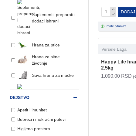
DODAJ
Suplementi, preparati i
dodaci ishrani
Imate pitanja?
Hrana za ptice
Versele Laga
Hrana za sitne
Happy Life hra
životinje
2.5kg
Suva hrana za mačke
1.090,00 RSD
(
DEJSTVO
Suva hrana za pse
Apetit i imunitet
Bubrezi i mokraćni putevi
Higijena prostora
Hrana za pse na