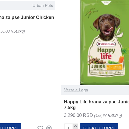
Urban Pets
na za pse Junior Chicken
436,00 RSD/kg)
Versele Laga
Happy Life hrana za pse Juni
7.5kg
3.290,00 RSD
(438,67 RSD/kg)
 U KORPU
DODAJ U KORPU