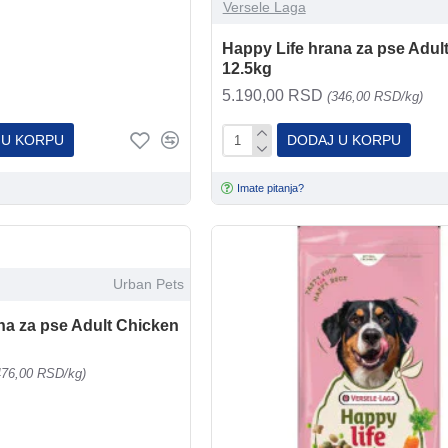
Versele Laga
Happy Life hrana za pse Adul
12.5kg
5.190,00 RSD
(346,00 RSD/kg)
 U KORPU
DODAJ U KORPU
Imate pitanja?
Urban Pets
na za pse Adult Chicken
476,00 RSD/kg)