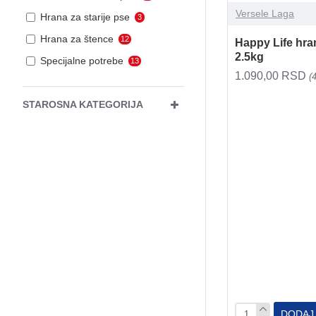
Versele Laga
Hrana za starije pse
3
Hrana za štence
12
Happy Life hra
2.5kg
Specijalne potrebe
13
1.090,00 RSD
(
STAROSNA KATEGORIJA
DODAJ