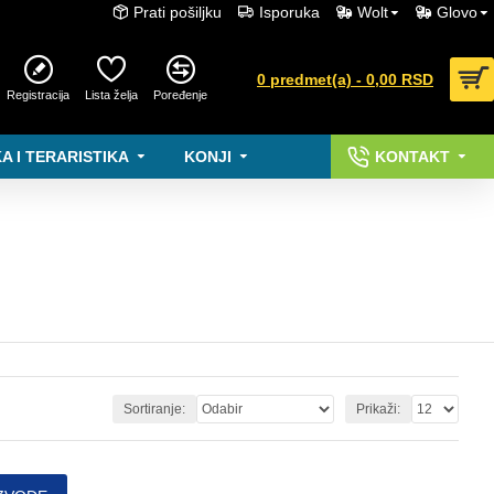
Prati pošiljku
Isporuka
Wolt
Glovo
0 predmet(a) - 0,00 RSD
Registracija
Lista želja
Poređenje
A I TERARISTIKA
KONJI
KONTAKT
Sortiranje:
Prikaži: