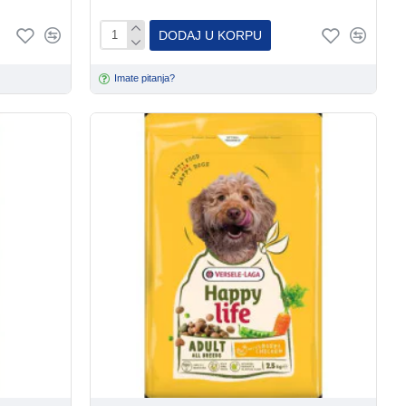
DODAJ U KORPU
Imate pitanja?