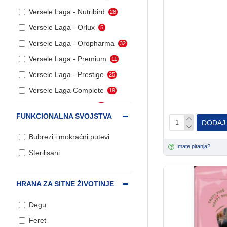
Versele Laga - Nutribird
28
Dodaci ishrani pasa
Versele Laga - Orlux
5
Versele Laga - Oropharma
32
Versele Laga - Premium
11
Posipi, seno, piljevina
Versele Laga - Prestige
25
Versele Laga Complete
19
Poslastice za pse
Versele Laga Crispy
23
FUNKCIONALNA SVOJSTVA
DODAJ
Bubrezi i mokraćni putevi
Preparati za mačke
Imate pitanja?
Sterilisani
Kozmetika i nega
mačaka
HRANA ZA SITNE ŽIVOTINJE
Kozmetika i nega pasa
Degu
Feret
Posipi za mačke