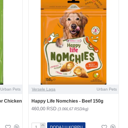
Urban Pets
Versele Laga
Urban Pets
or Chicken
Happy Life Nomchies - Beef 150g
460,00 RSD
(3.066,67 RSD/kg)
DODAJ U KORPU