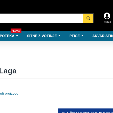
Prijava
NOVO
POTEKA
SITNE ŽIVOTINJE
PTICE
AKVARISTIK
 Laga
di proizvod