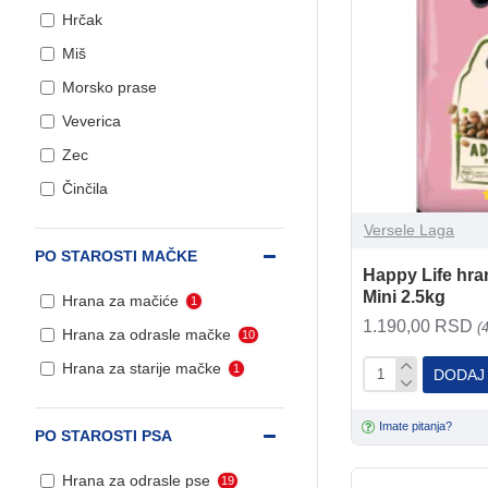
Hrčak
Miš
Morsko prase
Veverica
Zec
Činčila
Versele Laga
PO STAROSTI MAČKE
Happy Life hra
Mini 2.5kg
Hrana za mačiće
1
1.190,00 RSD
(
Hrana za odrasle mačke
10
Hrana za starije mačke
1
DODAJ
Imate pitanja?
PO STAROSTI PSA
Hrana za odrasle pse
19