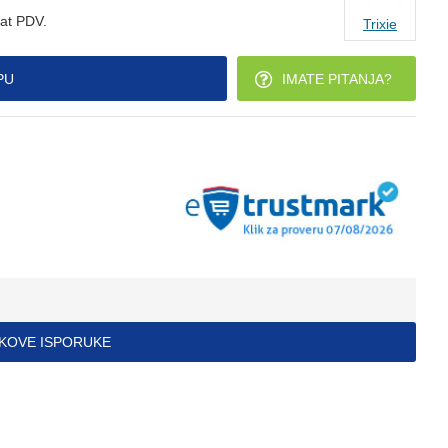
at PDV.
Trixie
PU
IMATE PITANJA?
ŠKOVE ISPORUKE