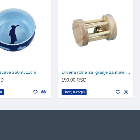
 zečeve 250ml/11cm
Drvena rolna za igranje za male životinje
SD
190,00 RSD
pu
Dodaj u korpu