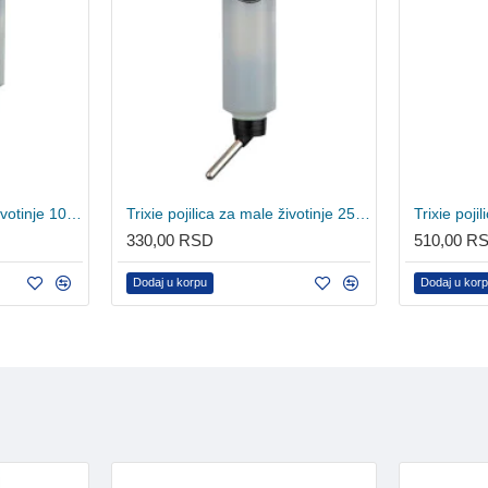
Trixie pojilica za male životinje 100ml
Trixie pojilica za male životinje 250ml
330,00 RSD
510,00 R
Dodaj u korpu
Dodaj u kor