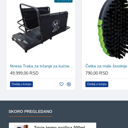
fitness Traka za trčanje za kućne ljubimce TM680
Četka za male životinj
49.999,00 RSD
790,00 RSD
Dodaj u korpu
Dodaj u korpu
SKORO PREGLEDANO
Trixie termo pojilica 500ml