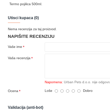
Termo pojilica 500ml.
Utisci kupaca (0)
Nema recenzija za taj proizvod.
NAPIŠITE RECENZIJU
Vaše ime
Vaša recenzija
Napomena:
Urban Pets d.o.o. nije odgovr
Loše
Dobro
Ocena
Validacija (anti-bot)