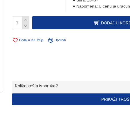
Šifra:
13467
Napomena:
U cenu je uračun
DODAJ U KOR
Dodaj u listu želja
Uporedi
Koliko košta isporuka?
PRIKAŽI TRO