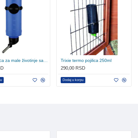
Trixie pojilica za male životinje sa držačem 500ml
Trixie termo pojilica 250ml
SD
290,00 RSD
pu
Dodaj u korpu