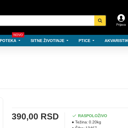
Prijava
NOVO
POTEKA
SITNE ŽIVOTINJE
PTICE
AKVARISTIK
390,00 RSD
RASPOLOŽIVO
Težina:
0.20kg