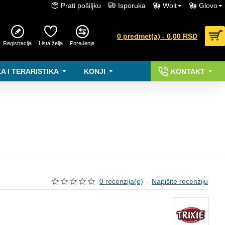
Prati pošiljku
Isporuka
Wolt
Glovo
0 predmet(a) - 0,00 RSD
Registracija
Lista želja
Poređenje
A I TERARISTIKA
KONJI
KONTAKT
0 recenzija(e)
-
Napišite recenziju