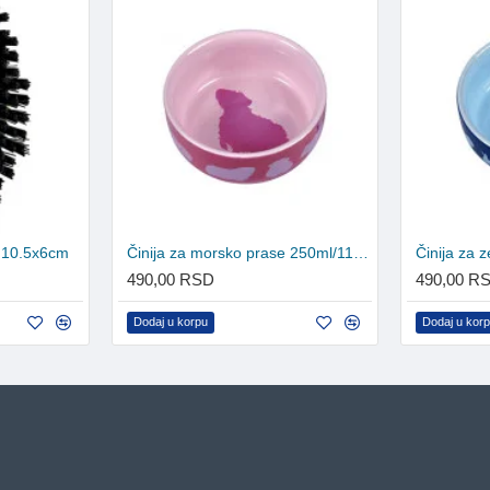
e 10.5x6cm
Činija za morsko prase 250ml/11cm
Činija za
490,00 RSD
490,00 R
Dodaj u korpu
Dodaj u kor