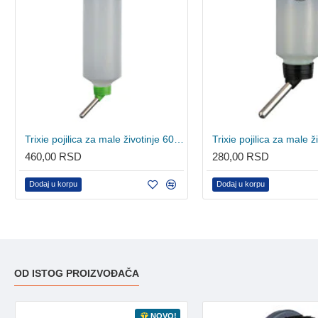
Trixie pojilica za male životinje 600ml
460,00 RSD
280,00 RSD
Dodaj u korpu
Dodaj u korpu
OD ISTOG PROIZVOĐAČA
NOVO!