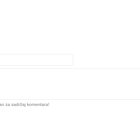
an za sadržaj komentara!