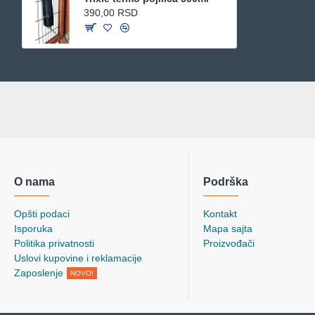
390,00 RSD
O nama
Podrška
Opšti podaci
Kontakt
Isporuka
Mapa sajta
Politika privatnosti
Proizvođači
Uslovi kupovine i reklamacije
Zaposlenje
NOVO!