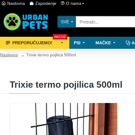
Naslovna
Zaposlenje
O nama
SVE
AKCIJE
PREPORUČUJEMO!
PSI
MAČKE
A
Naslovna
Trixie termo pojilica 500ml
Trixie termo pojilica 500ml