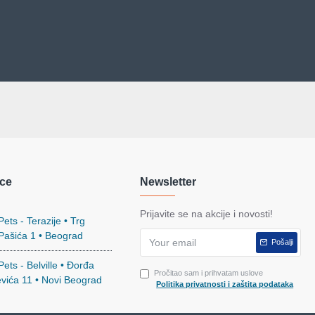
ce
Newsletter
Prijavite se na akcije i novosti!
ets - Terazije • Trg
 Pašića 1 • Beograd
Pošalji
ets - Belville • Đorđa
Pročitao sam i prihvatam uslove
evića 11 • Novi Beograd
Politika privatnosti i zaštita podataka