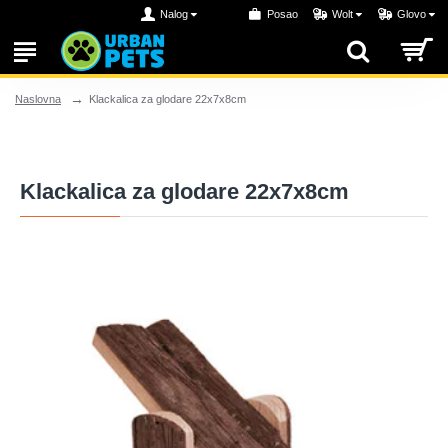
Nalog
Posao
Wolt
Glovo
Klackalica za glodare 22x7x8cm
Naslovna
Klackalica za glodare 22x7x8cm