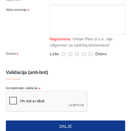
Vaša recenzija
Napomena:
Urban Pets d.o.o. nije
odgovran za sadržaj komentara!
Loše
Dobro
Ocena
Validacija (anti-bot)
Kompletirajte validaciju
DALJE