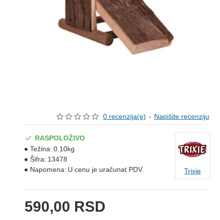
0 recenzija(e)
-
Napišite recenziju
RASPOLOŽIVO
Težina:
0.10kg
Šifra:
13478
Napomena:
U cenu je uračunat PDV.
Trixie
590,00 RSD