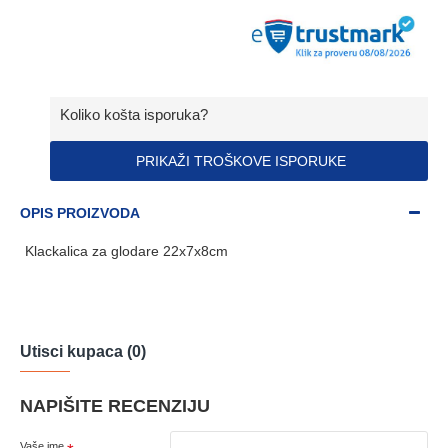
Koliko košta isporuka?
PRIKAŽI TROŠKOVE ISPORUKE
OPIS PROIZVODA
Klackalica za glodare 22x7x8cm
Utisci kupaca (0)
NAPIŠITE RECENZIJU
Vaše ime