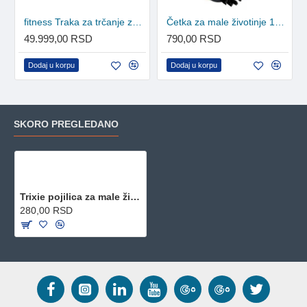
fitness Traka za trčanje za kućne ljubimce TM680
Četka za male životinje 10.5x6cm
49.999,00 RSD
790,00 RSD
Dodaj u korpu
Dodaj u korpu
SKORO PREGLEDANO
Trixie pojilica za male životinje 100ml
280,00 RSD