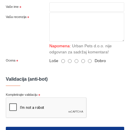
Vaše ime
Vaša recenzija
Napomena:
Urban Pets d.o.o. nije
odgovran za sadržaj komentara!
Loše
Dobro
Ocena
Validacija (anti-bot)
Kompletirajte validaciju