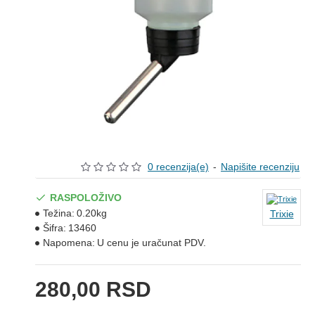
0 recenzija(e)
-
Napišite recenziju
RASPOLOŽIVO
Težina:
0.20kg
Trixie
Šifra:
13460
Napomena:
U cenu je uračunat PDV.
280,00 RSD