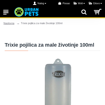
Nalog
Posao
Wolt
Glovo
Trixie pojilica za male životinje 100ml
Naslovna
Trixie pojilica za male životinje 100ml