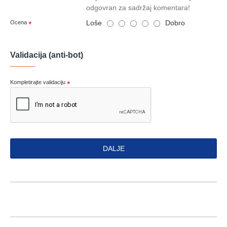
odgovran za sadržaj komentara!
Loše
Dobro
Ocena
Validacija (anti-bot)
Kompletirajte validaciju
DALJE