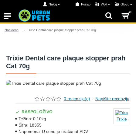
Nalog
Posao
Wolt
Glovo
Trixie Dental care plaque stopper prah Cat 70g
Naslovna
Trixie Dental care plaque stopper prah
Cat 70g
0 recenzija(e)
-
Napišite recenziju
RASPOLOŽIVO
Težina:
0.10kg
Trixie
Šifra:
18355
Napomena:
U cenu je uračunat PDV.