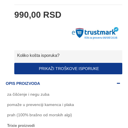
990,00 RSD
Koliko košta isporuka?
PRIKAŽI TROŠKOVE ISPORUKE
OPIS PROIZVODA
z
a čišćenje i negu zuba
pomaže u prevenciji kamenca i plaka
prah (100% brašno od morskih algi)
Trixie proizvodi