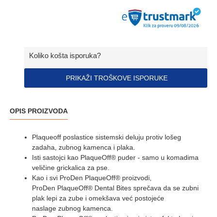
Koliko košta isporuka?
PRIKAŽI TROŠKOVE ISPORUKE
OPIS PROIZVODA
Plaqueoff poslastice sistemski deluju protiv lošeg
zadaha, zubnog kamenca i plaka.
Isti sastojci kao PlaqueOff® puder - samo u komadima
veličine grickalica za pse.
Kao i svi ProDen PlaqueOff® proizvodi,
ProDen PlaqueOff® Dental Bites sprečava da se zubni
plak lepi za zube i omekšava već postojeće
naslage zubnog kamenca.