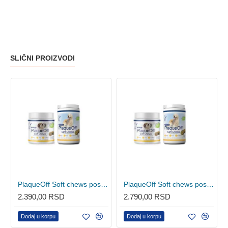
SLIČNI PROIZVODI
PlaqueOff Soft chews poslastice za oralnu negu pasa S/M 120kom
PlaqueOff Soft chews poslastice za oralnu negu pasa M/L 60kom
2.390,00 RSD
2.790,00 RSD
Dodaj u korpu
Dodaj u korpu