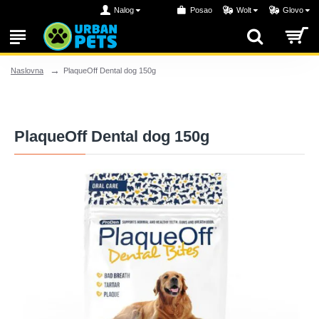
Nalog
Posao
Wolt
Glovo
PlaqueOff Dental dog 150g
Naslovna
PlaqueOff Dental dog 150g