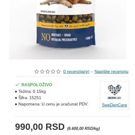
0 recenzija(e)
-
Napišite recenziju
RASPOLOŽIVO
Težina:
0.15kg
Šifra:
15251
Napomena:
U cenu je uračunat PDV.
SweDenCare
990,00 RSD
(6.600,00 RSD/kg)