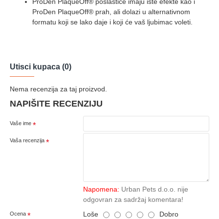
ProDen PlaqueOff® poslastice imaju iste efekte kao i
ProDen PlaqueOff® prah, ali dolazi u alternativnom
formatu koji se lako daje i koji će vaš ljubimac voleti.
Utisci kupaca (0)
Nema recenzija za taj proizvod.
NAPIŠITE RECENZIJU
Vaše ime
Vaša recenzija
Napomena:
Urban Pets d.o.o. nije
odgovran za sadržaj komentara!
Loše
Dobro
Ocena