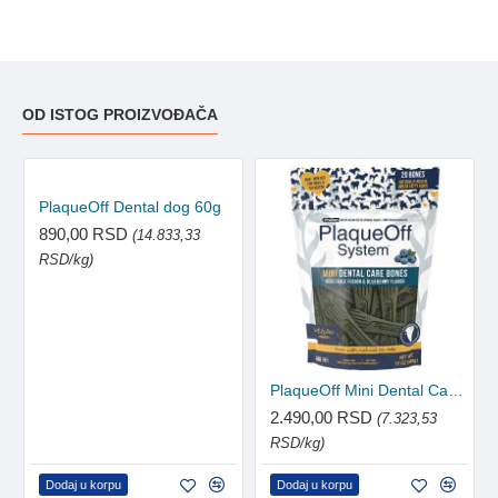
OD ISTOG PROIZVOĐAČA
PlaqueOff Dental dog 60g
890,00 RSD
(14.833,33
RSD/kg)
PlaqueOff Mini Dental Care Bones - borovnica 340g
2.490,00 RSD
(7.323,53
RSD/kg)
Dodaj u korpu
Dodaj u korpu