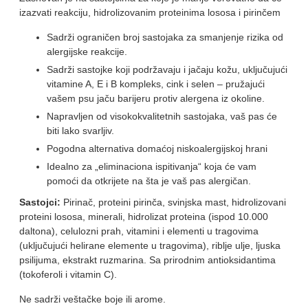
izazvati reakciju, hidrolizovanim proteinima lososa i pirinčem
Sadrži ograničen broj sastojaka za smanjenje rizika od
alergijske reakcije.
Sadrži sastojke koji podržavaju i jačaju kožu, uključujući
vitamine A, E i B kompleks, cink i selen – pružajući
vašem psu jaču barijeru protiv alergena iz okoline.
Napravljen od visokokvalitetnih sastojaka, vaš pas će
biti lako svarljiv.
Pogodna alternativa domaćoj niskoalergijskoj hrani
Idealno za „eliminaciona ispitivanja“ koja će vam
pomoći da otkrijete na šta je vaš pas alergičan.
Sastojci:
Pirinač, proteini pirinča, svinjska mast, hidrolizovani
proteini lososa, minerali, hidrolizat proteina (ispod 10.000
daltona), celulozni prah, vitamini i elementi u tragovima
(uključujući helirane elemente u tragovima), riblje ulje, ljuska
psilijuma, ekstrakt ruzmarina. Sa prirodnim antioksidantima
(tokoferoli i vitamin C).
Ne sadrži veštačke boje ili arome.