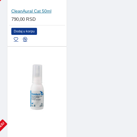
ANJU
CleanAural Cat 50ml
790,00 RSD
Dodaj u korpu
ANJU