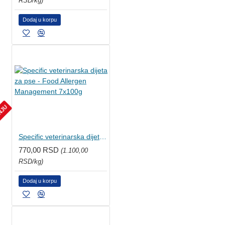
RSD/kg)
Dodaj u korpu
ANJU
Specific veterinarska dijeta za pse - Food Allergen Management 7x100g
770,00 RSD
(1.100,00
RSD/kg)
Dodaj u korpu