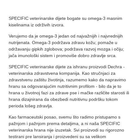
SPECIFIC veterinarske dijete bogate su omega-3 masnim
kiselinama iz održivih izvora.
Verujemo da je omega-3 jedan od najvažnijih i najvrednijih
nutrijenata. Omega-3 podržava zdravu kožu; pomaže u
održavanju gipkih zglobova; podržava razvoj mozga i očiju;
jača imunološki sistem i promoviše dobro zdravlje srca.
SPECIFIC veterinarske dijete za ishranu proizvodi Dechra -
veterinarska zdravstvena kompanija. Kao stručnjaci za
zdravstvenu zaštitu životinja, razumemo kako da napravimo
hranu sa odgovarajućim nutritivnim profilom - bilo da je to
hrana u životnoj fazi za zdrave pse i mačke različite starosti ili
hrana dizajnirana da obezbedi nutritivnu podršku tokom
perioda lošeg zdravlja.
Kao farmaceutski posao, svemu što radimo pristupamo s
pažnjom i pažnjom prema detaljima, a ni naša SPECIFIC
veterinarska hrana nije izuzetak. Svi proizvodi su rigorozno
testirani pre lansiranja i proizvedeni su sa velikom