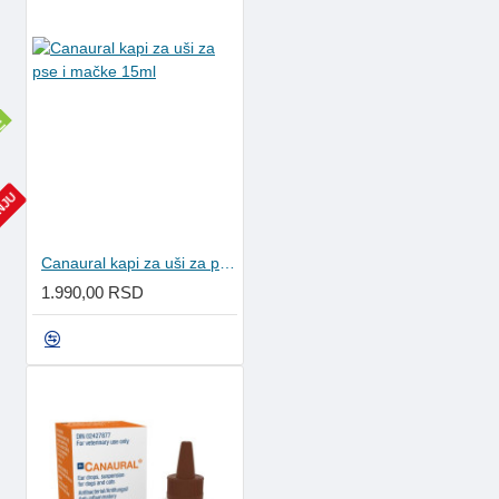
S
A
M
O
U
P
O
T
E
C
I
ANJU
Canaural kapi za uši za pse i mačke 15ml
1.990,00 RSD