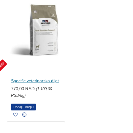
ANJU
Specific veterinarska dijeta za pse - Skin Function Support 7x100g
770,00 RSD
(1.100,00
RSD/kg)
Dodaj u korpu