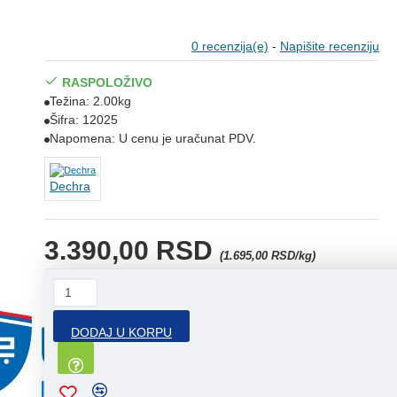
0 recenzija(e)
-
Napišite recenziju
RASPOLOŽIVO
Težina:
2.00kg
Šifra:
12025
Napomena:
U cenu je uračunat PDV.
Dechra
3.390,00 RSD
(1.695,00 RSD/kg)
DODAJ U KORPU