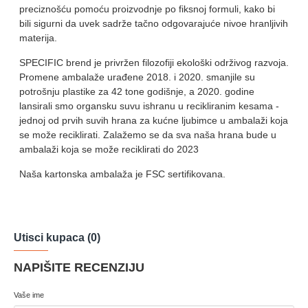
preciznošću pomoću proizvodnje po fiksnoj formuli, kako bi
bili sigurni da uvek sadrže tačno odgovarajuće nivoe hranljivih
materija.
SPECIFIC brend je privržen filozofiji ekološki održivog razvoja.
Promene ambalaže urađene 2018. i 2020. smanjile su
potrošnju plastike za 42 tone godišnje, a 2020. godine
lansirali smo organsku suvu ishranu u recikliranim kesama -
jednoj od prvih suvih hrana za kućne ljubimce u ambalaži koja
se može reciklirati. Zalažemo se da sva naša hrana bude u
ambalaži koja se može reciklirati do 2023
Naša kartonska ambalaža je FSC sertifikovana.
Utisci kupaca (0)
NAPIŠITE RECENZIJU
Vaše ime