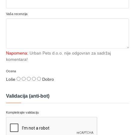
Vaša recenzija
Napomena:
Urban Pets d.o.o. nije odgovran za sadržaj
komentara!
Ocena
Loše
Dobro
Validacija (anti-bot)
Kompletirajte validaciju