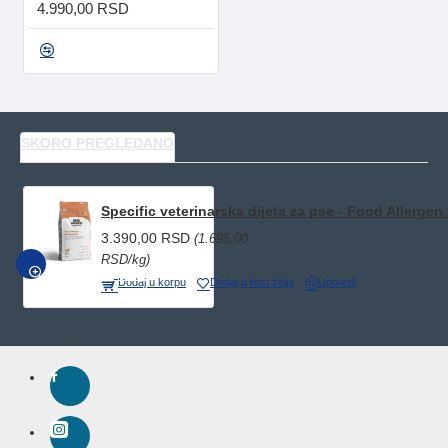
4.990,00 RSD
SKORO PREGLEDANO
Specific veterinarska dijeta za pse - Food Aller
3.390,00 RSD
(1.695,00
RSD/kg)
BRZI PREGLED
Dodaj u korpu
Dodaj u listu želja
Uporedi