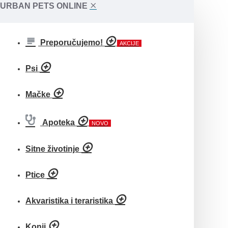
URBAN PETS ONLINE
Preporučujemo!
AKCIJE
Psi
Mačke
Apoteka
NOVO
Sitne životinje
Ptice
Akvaristika i teraristika
Konji