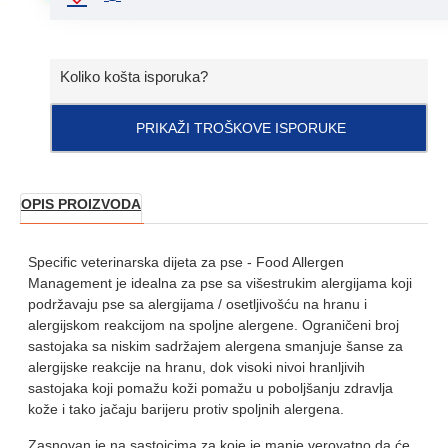
Koliko košta isporuka?
PRIKAŽI TROŠKOVE ISPORUKE
OPIS PROIZVODA
Specific veterinarska dijeta za pse - Food Allergen
Management je idealna za pse sa višestrukim alergijama koji
podržavaju pse sa alergijama / osetljivošću na hranu i
alergijskom reakcijom na spoljne alergene. Ograničeni broj
sastojaka sa niskim sadržajem alergena smanjuje šanse za
alergijske reakcije na hranu, dok visoki nivoi hranljivih
sastojaka koji pomažu koži pomažu u poboljšanju zdravlja
kože i tako jačaju barijeru protiv spoljnih alergena.
Zasnovan je na sastojcima za koje je manje verovatno da će