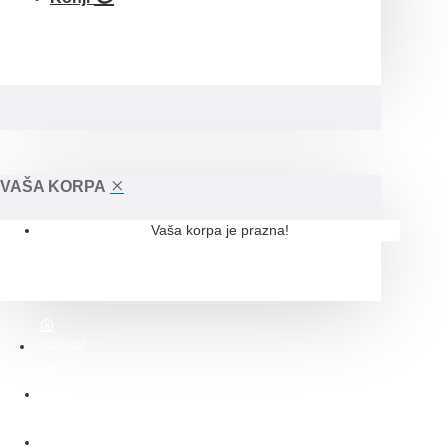
VAŠA KORPA
Vaša korpa je prazna!
Naslovna
Zaposlenje
O nama