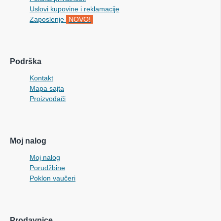
Uslovi kupovine i reklamacije
Zaposlenje
NOVO!
Podrška
Kontakt
Mapa sajta
Proizvođači
Moj nalog
Moj nalog
Porudžbine
Poklon vaučeri
Prodavnice