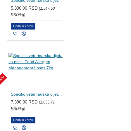
Specific veterinarska dijeta za pse - Hearth & Kidney Support 4kg
5.390,00 RSD
(1.347,50
RSD/kg)
Dodaj u korpu
ANJU
Specific veterinarska dijeta za pse - Food Allergen Management Losos 7kg
7.390,00 RSD
(1.055,71
RSD/kg)
Dodaj u korpu