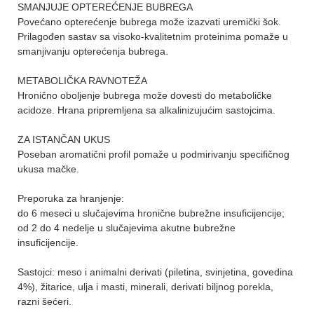
SMANJUJE OPTEREĆENJE BUBREGA
Povećano opterećenje bubrega može izazvati uremički šok.
Prilagođen sastav sa visoko-kvalitetnim proteinima pomaže u
smanjivanju opterećenja bubrega.
METABOLIČKA RAVNOTEŽA
Hronično oboljenje bubrega može dovesti do metaboličke
acidoze. Hrana pripremljena sa alkalinizujućim sastojcima.
ZA ISTANČAN UKUS
Poseban aromatični profil pomaže u podmirivanju specifičnog
ukusa mačke.
Preporuka za hranjenje:
do 6 meseci u slučajevima hronične bubrežne insuficijencije;
od 2 do 4 nedelje u slučajevima akutne bubrežne
insuficijencije.
Sastojci: meso i animalni derivati (piletina, svinjetina, govedina
4%), žitarice, ulja i masti, minerali, derivati biljnog porekla,
razni šećeri.