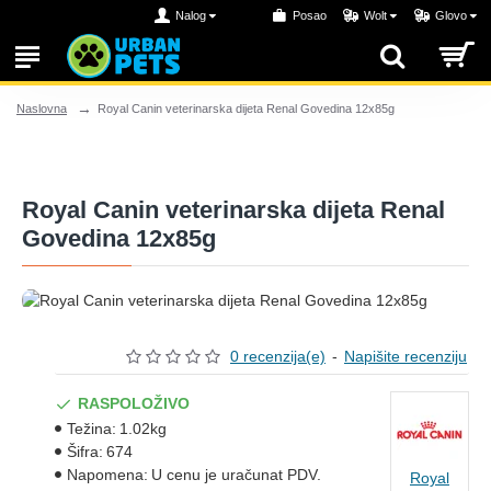
Nalog
Posao
Wolt
Glovo
Royal Canin veterinarska dijeta Renal Govedina 12x85g
Naslovna
Royal Canin veterinarska dijeta Renal
Govedina 12x85g
0 recenzija(e)
-
Napišite recenziju
RASPOLOŽIVO
Težina:
1.02kg
Šifra:
674
Napomena:
U cenu je uračunat PDV.
Royal