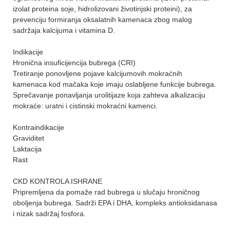
izolat proteina soje, hidrolizovani životinjski proteini), za
prevenciju formiranja oksalatnih kamenaca zbog malog
sadržaja kalcijuma i vitamina D.
Indikacije
Hronična insuficijencija bubrega (CRI)
Tretiranje ponovljene pojave kalcijumovih mokraćnih
kamenaca kod mačaka koje imaju oslabljene funkcije bubrega.
Sprečavanje ponavljanja urolitijaze koja zahteva alkalizaciju
mokraće: uratni i cistinski mokraćni kamenci.
Kontraindikacije
Graviditet
Laktacija
Rast
CKD KONTROLA ISHRANE
Pripremljena da pomaže rad bubrega u slučaju hroničnog
oboljenja bubrega. Sadrži EPA i DHA, kompleks antioksidanasa
i nizak sadržaj fosfora.