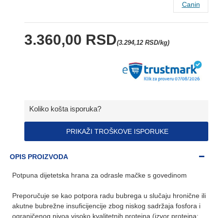
Canin
3.360,00 RSD
(3.294,12 RSD/kg)
Koliko košta isporuka?
PRIKAŽI TROŠKOVE ISPORUKE
OPIS PROIZVODA
Potpuna dijetetska hrana za odrasle mačke s govedinom
Preporučuje se kao potpora radu bubrega u slučaju hronične ili
akutne bubrežne insuficijencije zbog niskog sadržaja fosfora i
ograničenog nivoa visoko kvalitetnih proteina (izvor proteina: