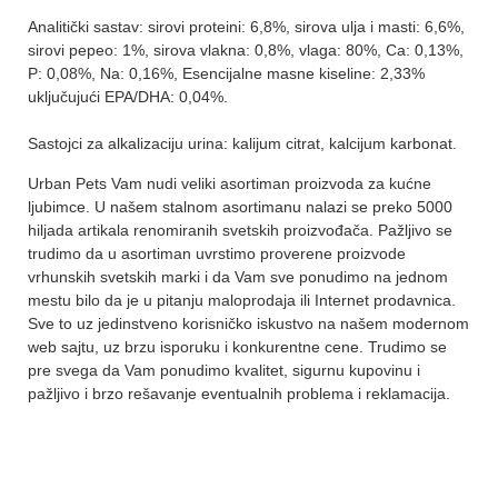
Analitički sastav: sirovi proteini: 6,8%, sirova ulja i masti: 6,6%,
sirovi pepeo: 1%, sirova vlakna: 0,8%, vlaga: 80%, Ca: 0,13%,
P: 0,08%, Na: 0,16%, Esencijalne masne kiseline: 2,33%
uključujući EPA/DHA: 0,04%.
Sastojci za alkalizaciju urina: kalijum citrat, kalcijum karbonat.
Urban Pets Vam nudi veliki asortiman proizvoda za kućne
ljubimce. U našem stalnom asortimanu nalazi se preko 5000
hiljada artikala renomiranih svetskih proizvođača. Pažljivo se
trudimo da u asortiman uvrstimo proverene proizvode
vrhunskih svetskih marki i da Vam sve ponudimo na jednom
mestu bilo da je u pitanju maloprodaja ili Internet prodavnica.
Sve to uz jedinstveno korisničko iskustvo na našem modernom
web sajtu, uz brzu isporuku i konkurentne cene. Trudimo se
pre svega da Vam ponudimo kvalitet, sigurnu kupovinu i
pažljivo i brzo rešavanje eventualnih problema i reklamacija.