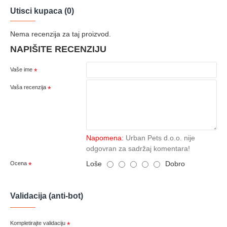
Utisci kupaca (0)
Nema recenzija za taj proizvod.
NAPIŠITE RECENZIJU
Vaše ime
Vaša recenzija
Napomena:
Urban Pets d.o.o. nije
odgovran za sadržaj komentara!
Loše
Dobro
Ocena
Validacija (anti-bot)
Kompletirajte validaciju