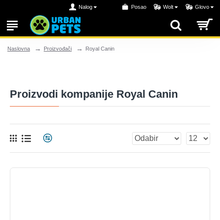
Nalog
Posao
Wolt
Glovo
Proizvođači
Royal Canin
Naslovna
Proizvodi kompanije Royal Canin