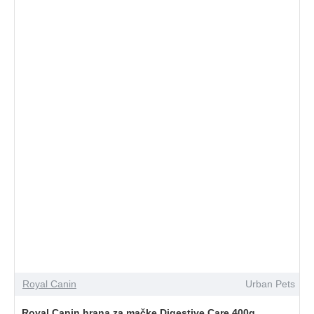
Royal Canin
Urban Pets
Royal Canin hrana za mačke Digestive Care 400g