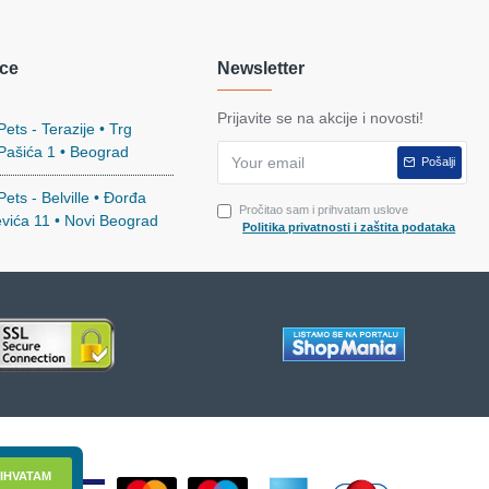
ce
Newsletter
Prijavite se na akcije i novosti!
ets - Terazije • Trg
 Pašića 1 • Beograd
Pošalji
ets - Belville • Đorđa
Pročitao sam i prihvatam uslove
evića 11 • Novi Beograd
Politika privatnosti i zaštita podataka
IHVATAM