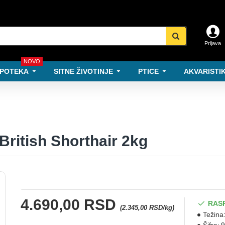
Prijava
NOVO
POTEKA
SITNE ŽIVOTINJE
PTICE
AKVARISTIK
ritish Shorthair 2kg
4.690,00 RSD
RAS
(2.345,00 RSD/kg)
Težina