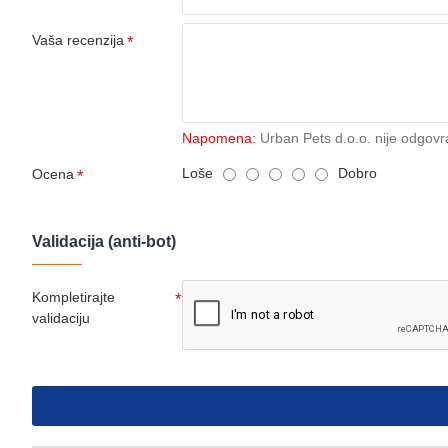
Vaša recenzija
Napomena:
Urban Pets d.o.o. nije odgovr
Loše
Dobro
Ocena
Validacija (anti-bot)
Kompletirajte
validaciju