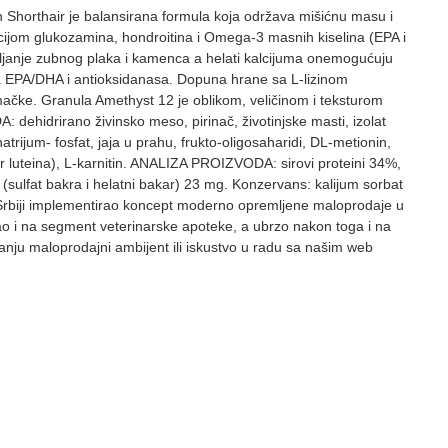
h Shorthair je balansirana formula koja održava mišićnu masu i
acijom glukozamina, hondroitina i Omega-3 masnih kiselina (EPA i
upljanje zubnog plaka i kamenca a helati kalcijuma onemogućuju
ina EPA/DHA i antioksidanasa. Dopuna hrane sa L-lizinom
 mačke. Granula Amethyst 12 je oblikom, veličinom i teksturom
dehidrirano živinsko meso, pirinač, životinjske masti, izolat
, natrijum- fosfat, jaja u prahu, frukto-oligosaharidi, DL-metionin,
vor luteina), L-karnitin. ANALIZA PROIZVODA: sirovi proteini 34%,
sulfat bakra i helatni bakar) 23 mg. Konzervans: kalijum sorbat
 u Srbiji implementirao koncept moderno opremljene maloprodaje u
sao i na segment veterinarske apoteke, a ubrzo nakon toga i na
ju maloprodajni ambijent ili iskustvo u radu sa našim web