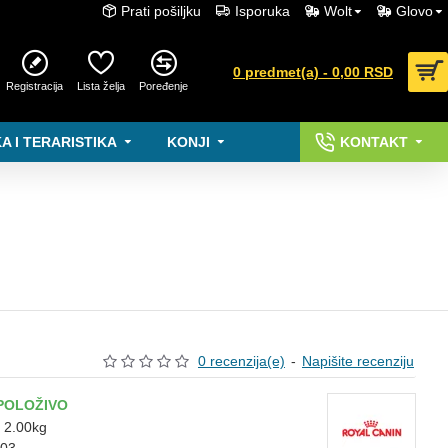
Prati pošiljku
Isporuka
Wolt
Glovo
0 predmet(a) - 0,00 RSD
Registracija
Lista želja
Poređenje
A I TERARISTIKA
KONJI
KONTAKT
0 recenzija(e)
-
Napišite recenziju
POLOŽIVO
:
2.00kg