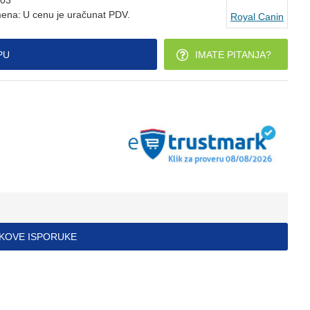
03
ena:
U cenu je uračunat PDV.
Royal Canin
PU
IMATE PITANJA?
ŠKOVE ISPORUKE