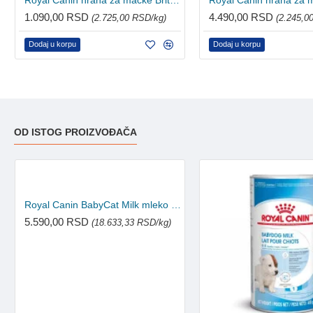
Royal Canin hrana za mačke British Shorthair Kitten 400g
1.090,00 RSD
4.490,00 RSD
(2.725,00 RSD/kg)
(2.245,0
Dodaj u korpu
Dodaj u korpu
OD ISTOG PROIZVOĐAČA
Royal Canin BabyCat Milk mleko u prahu za mačiće 300g
5.590,00 RSD
(18.633,33 RSD/kg)