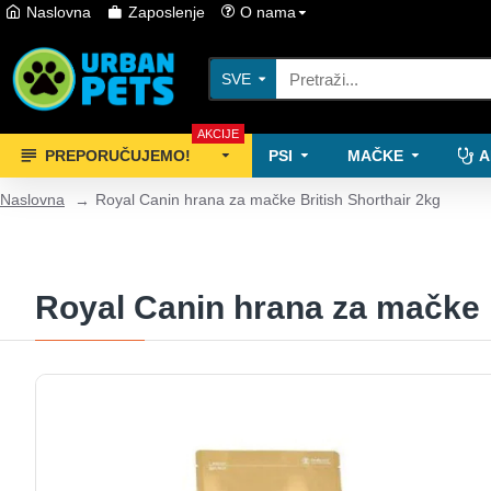
Naslovna
Zaposlenje
O nama
SVE
AKCIJE
PREPORUČUJEMO!
PSI
MAČKE
A
Naslovna
Royal Canin hrana za mačke British Shorthair 2kg
Royal Canin hrana za mačke B