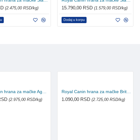
Royal Canin hrana za mačke Siamese 400g
Royal Canin hrana za mačke Siamese 10kg
SD
15.790,00 RSD
(2.475,00 RSD/kg)
(1.579,00 RSD/kg)
pu
Dodaj u korpu
Royal Canin hrana za mačke Ageing +11 400g
Royal Canin hrana za mačke British Shorthair 400g
 RSD
1.090,00 RSD
(2.975,00 RSD/kg)
(2.725,00 RSD/kg)