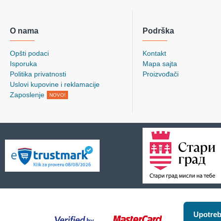
O nama
Podrška
Opšti podaci
Kontakt
Isporuka
Mapa sajta
Politika privatnosti
Proizvođači
Uslovi kupovine i reklamacije
Zaposlenje
NOVO!
Upotreb