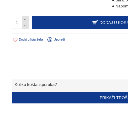
Šifra:
9
Napom
DODAJ U KOR
Dodaj u listu želja
Uporedi
Koliko košta isporuka?
PRIKAŽI TRO