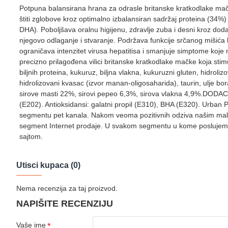
Potpuna balansirana hrana za odrasle britanske kratkodlake mačke
štiti zglobove kroz optimalno izbalansiran sadržaj proteina (34%
DHA). Poboljšava oralnu higijenu, zdravlje zuba i desni kroz dod
njegovo odlaganje i stvaranje. Podržava funkcije srčanog mišića 
ograničava intenzitet virusa hepatitisa i smanjuje simptome koje
precizno prilagođena vilici britanske kratkodlake mačke koja sti
biljnih proteina, kukuruz, biljna vlakna, kukuruzni gluten, hidrolizov
hidrolizovani kvasac (izvor manan-oligosaharida), taurin, ulje bo
sirove masti 22%, sirovi pepeo 6,3%, sirova vlakna 4,9%.DODACI p
(E202). Antioksidansi: galatni propil (E310), BHA (E320). Urban 
segmentu pet kanala. Nakom veoma pozitivnih odziva našim malih p
segment Internet prodaje. U svakom segmentu u kome poslujemo 
sajtom.
Utisci kupaca (0)
Nema recenzija za taj proizvod.
NAPIŠITE RECENZIJU
Vaše ime