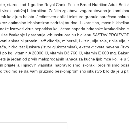
, starosti od 1 godine Royal Canin Feline Breed Nutrition Adult Britis
) i visok sadržaj L-karnitina. Zaštita zglobova zagarantovana je kombin
atak kalcijum helata. Jedinstven oblik i tekstura granule sprečava nak
kroz optimalno izbalansiran sadržaj taurina, L-karnitina, masnih kisel
 može izazvati virus hepatitisa koji često napada britanske kratkodlake
muliše žvakanje i garantuje vrhunsku oralnu higijenu.SASTAV PROIZVODA: 
ani animalni proteini, srž cikorije, minerali, L-lizin, ulje soje, riblje ulje
rača, hidrolizat ljuskara (izvor glukozamina), ekstrakt cveta nevena (iz
o kg: vitamin A 26000 IJ, vitamin D3 766 IJ, vitamin E 600 mg. Bakar (
Pets je jedan od prvih maloprodajnih lanaca za kućne ljubimce koji je
rijatelja i njihovih vlasnika, napravilo smo iskorak i proširili smo po
trudimo se da Vam pružimo beskompromisno iskustvo bilo da je u pitan