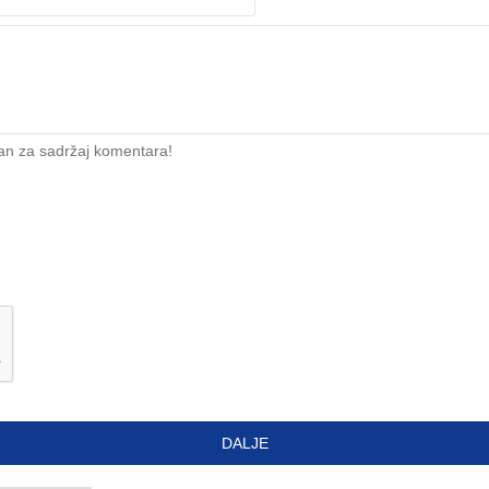
an za sadržaj komentara!
DALJE