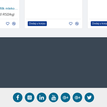
Royal Canin BabyDog Milk mleko u prahu za štence 400g
00 RSD/kg)
Dodaj u korpu
Dodaj u kor