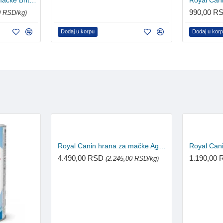
Royal Canin hrana za mačke British Shorthair Kitten 2kg
990,00 R
0 RSD/kg)
Dodaj u korpu
Dodaj u kor
Royal Canin hrana za mačke Ageing +11 2kg
4.490,00 RSD
1.190,00
(2.245,00 RSD/kg)