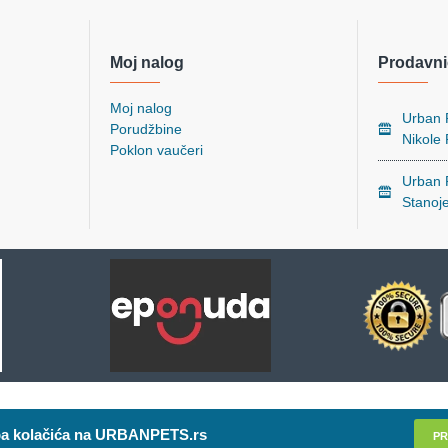
Moj nalog
Prodavni
Moj nalog
Urban P
Porudžbine
Nikole
Poklon vaučeri
Urban P
Stanoj
a kolačića na URBANPETS.rs
PR