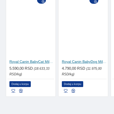
Royal Canin BabyCat Milk mleko u prahu za mačiće 300g
Royal Canin BabyDog Milk mleko u prahu za štence 400g
5.590,00 RSD
4.790,00 RSD
(18.633,33
(11.975,00
RSD/kg)
RSD/kg)
Dodaj u korpu
Dodaj u korpu