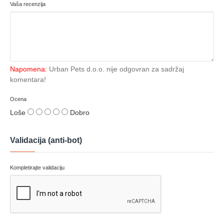
Vaša recenzija
Napomena:
Urban Pets d.o.o. nije odgovran za sadržaj
komentara!
Ocena
Loše
Dobro
Validacija (anti-bot)
Kompletirajte validaciju