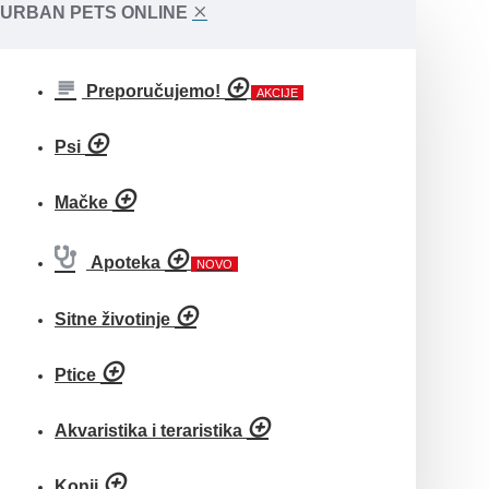
URBAN PETS ONLINE
Preporučujemo!
AKCIJE
Psi
Mačke
Apoteka
NOVO
Sitne životinje
Ptice
Akvaristika i teraristika
Konji