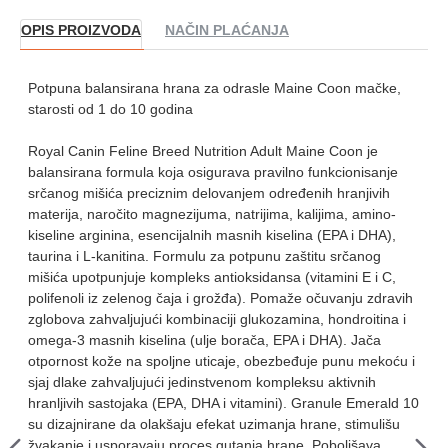
OPIS PROIZVODA
NAČIN PLAĆANJA
Potpuna balansirana hrana za odrasle Maine Coon mačke,
starosti od 1 do 10 godina
Royal Canin Feline Breed Nutrition Adult Maine Coon je
balansirana formula koja osigurava pravilno funkcionisanje
srčanog mišića preciznim delovanjem određenih hranjivih
materija, naročito magnezijuma, natrijima, kalijima, amino-
kiseline arginina, esencijalnih masnih kiselina (EPA i DHA),
taurina i L-kanitina. Formulu za potpunu zaštitu srčanog
mišića upotpunjuje kompleks antioksidansa (vitamini E i C,
polifenoli iz zelenog čaja i grožđa). Pomaže očuvanju zdravih
zglobova zahvaljujući kombinaciji glukozamina, hondroitina i
omega-3 masnih kiselina (ulje borača, EPA i DHA). Jača
otpornost kože na spoljne uticaje, obezbeđuje punu mekoću i
sjaj dlake zahvaljujući jedinstvenom kompleksu aktivnih
hranljivih sastojaka (EPA, DHA i vitamini). Granule Emerald 10
su dizajnirane da olakšaju efekat uzimanja hrane, stimulišu
žvakanje i usporavaju proces gutanja hrane. Poboljšava