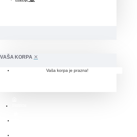
VAŠA KORPA
Vaša korpa je prazna!
Naslovna
Zaposlenje
O nama