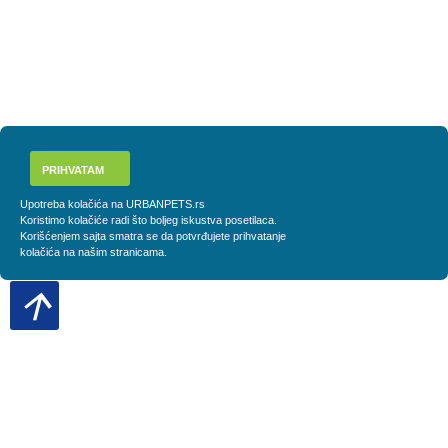
PRIHVATAM
Upotreba kolačića na URBANPETS.rs
Koristimo kolačiće radi što boljeg iskustva posetilaca.
Korišćenjem sajta smatra se da potvrđujete prihvatanje
kolačića na našim stranicama.