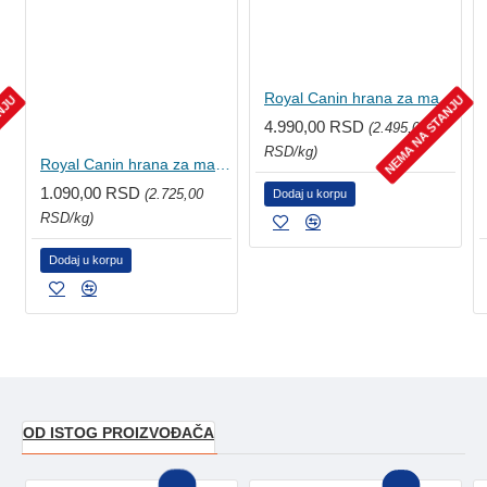
Royal Canin hrana za mačke Maine Coon Kitten 2kg
ANJU
NEMA NA STANJU
4.990,00 RSD
(2.495,00
RSD/kg)
Royal Canin hrana za mačke Maine Coon Kitten 400g
1.090,00 RSD
(2.725,00
Dodaj u korpu
RSD/kg)
Dodaj u korpu
OD ISTOG PROIZVOĐAČA