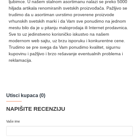
ljubimce. U našem stalnom asortimanu nalazi se preko 5000
hiljada artikala renomiranih svetskih proizvođača. Pažljivo se
trudimo da u asortiman uvrstimo proverene proizvode
vrhunskih svetskih marki i da Vam sve ponudimo na jednom
mestu bilo da je u pitanju maloprodaja ili Internet prodavnica.
Sve to uz jedinstveno korisničko iskustvo na našem
modernom web sajtu, uz brzu isporuku i konkurentne cene.
Trudimo se pre svega da Vam ponudimo kvalitet, sigurnu
kupovinu i pažljivo i brzo rešavanje eventualnih problema i
reklamacija.
Utisci kupaca (0)
NAPIŠITE RECENZIJU
Vaše ime