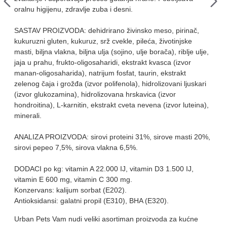
oralnu higijenu, zdravlje zuba i desni.
SASTAV PROIZVODA: dehidrirano živinsko meso, pirinač,
kukuruzni gluten, kukuruz, srž cvekle, pileća, životinjske
masti, biljna vlakna, biljna ulja (sojino, ulje borača), riblje ulje,
jaja u prahu, frukto-oligosaharidi, ekstrakt kvasca (izvor
manan-oligosaharida), natrijum fosfat, taurin, ekstrakt
zelenog čaja i grožđa (izvor polifenola), hidrolizovani ljuskari
(izvor glukozamina), hidrolizovana hrskavica (izvor
hondroitina), L-karnitin, ekstrakt cveta nevena (izvor luteina),
minerali.
ANALIZA PROIZVODA: sirovi proteini 31%, sirove masti 20%,
sirovi pepeo 7,5%, sirova vlakna 6,5%.
DODACI po kg: vitamin A 22.000 IJ, vitamin D3 1.500 IJ,
vitamin E 600 mg, vitamin C 300 mg.
Konzervans: kalijum sorbat (E202).
Antioksidansi: galatni propil (E310), BHA (E320).
Urban Pets Vam nudi veliki asortiman proizvoda za kućne