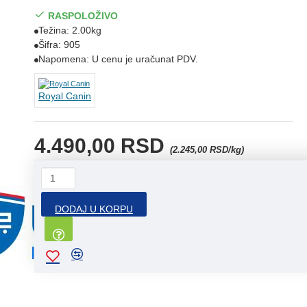
RASPOLOŽIVO
Težina:
2.00kg
Šifra:
905
Napomena:
U cenu je uračunat PDV.
Royal Canin
4.490,00 RSD
(2.245,00 RSD/kg)
DODAJ U KORPU