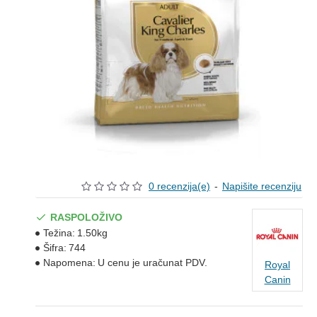
0 recenzija(e)
-
Napišite recenziju
RASPOLOŽIVO
Težina:
1.50kg
Šifra:
744
Napomena:
U cenu je uračunat PDV.
Royal
Canin