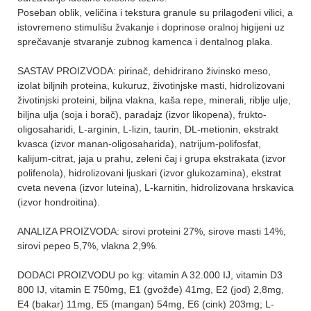
Poseban oblik, veličina i tekstura granule su prilagođeni vilici, a
istovremeno stimulišu žvakanje i doprinose oralnoj higijeni uz
sprečavanje stvaranje zubnog kamenca i dentalnog plaka.
SASTAV PROIZVODA: pirinač, dehidrirano živinsko meso,
izolat biljnih proteina, kukuruz, životinjske masti, hidrolizovani
životinjski proteini, biljna vlakna, kaša repe, minerali, riblje ulje,
biljna ulja (soja i borač), paradajz (izvor likopena), frukto-
oligosaharidi, L-arginin, L-lizin, taurin, DL-metionin, ekstrakt
kvasca (izvor manan-oligosaharida), natrijum-polifosfat,
kalijum-citrat, jaja u prahu, zeleni čaj i grupa ekstrakata (izvor
polifenola), hidrolizovani ljuskari (izvor glukozamina), ekstrat
cveta nevena (izvor luteina), L-karnitin, hidrolizovana hrskavica
(izvor hondroitina).
ANALIZA PROIZVODA: sirovi proteini 27%, sirove masti 14%,
sirovi pepeo 5,7%, vlakna 2,9%.
DODACI PROIZVODU po kg: vitamin A 32.000 IJ, vitamin D3
800 IJ, vitamin E 750mg, E1 (gvožđe) 41mg, E2 (jod) 2,8mg,
E4 (bakar) 11mg, E5 (mangan) 54mg, E6 (cink) 203mg; L-