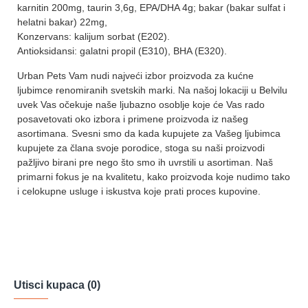
karnitin 200mg, taurin 3,6g, EPA/DHA 4g; bakar (bakar sulfat i
helatni bakar) 22mg,
Konzervans: kalijum sorbat (E202).
Antioksidansi: galatni propil (E310), BHA (E320).
Urban Pets Vam nudi najveći izbor proizvoda za kućne
ljubimce renomiranih svetskih marki. Na našoj lokaciji u Belvilu
uvek Vas očekuje naše ljubazno osoblje koje će Vas rado
posavetovati oko izbora i primene proizvoda iz našeg
asortimana. Svesni smo da kada kupujete za Vašeg ljubimca
kupujete za člana svoje porodice, stoga su naši proizvodi
pažljivo birani pre nego što smo ih uvrstili u asortiman. Naš
primarni fokus je na kvalitetu, kako proizvoda koje nudimo tako
i celokupne usluge i iskustva koje prati proces kupovine.
Utisci kupaca (0)