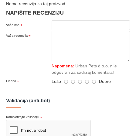
Nema recenzija za taj proizvod.
NAPIŠITE RECENZIJU
Vaše ime
Vaša recenzija
Napomena:
Urban Pets d.o.o. nije
odgovran za sadržaj komentara!
Loše
Dobro
Ocena
Validacija (anti-bot)
Kompletirajte validaciju