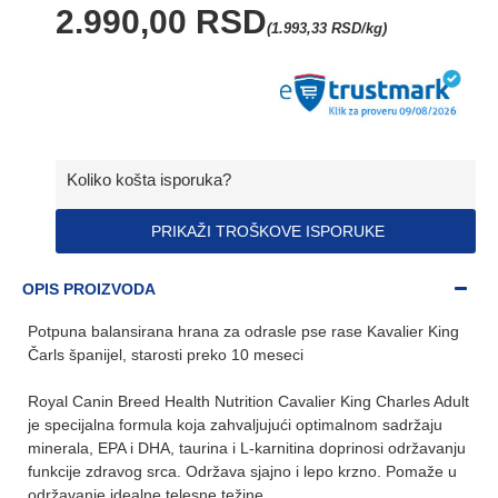
2.990,00 RSD
(1.993,33 RSD/kg)
Koliko košta isporuka?
PRIKAŽI TROŠKOVE ISPORUKE
OPIS PROIZVODA
Potpuna balansirana hrana za odrasle pse rase Kavalier King
Čarls španijel, starosti preko 10 meseci
Royal Canin Breed Health Nutrition Cavalier King Charles Adult
je specijalna formula koja zahvaljujući optimalnom sadržaju
minerala, EPA i DHA, taurina i L-karnitina doprinosi održavanju
funkcije zdravog srca. Održava sjajno i lepo krzno. Pomaže u
održavanje idealne telesne težine.