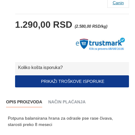
Canin
1.290,00 RSD
(2.580,00 RSD/kg)
Koliko košta isporuka?
PRIKAŽI TROŠKOVE ISPORUKE
OPIS PROIZVODA
NAČIN PLAĆANJA
Potpuna balansirana hrana za odrasle pse rase čivava,
starosti preko 8 meseci