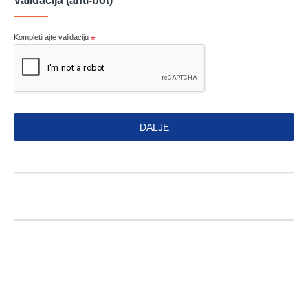
Validacija (anti-bot)
Kompletirajte validaciju
DALJE