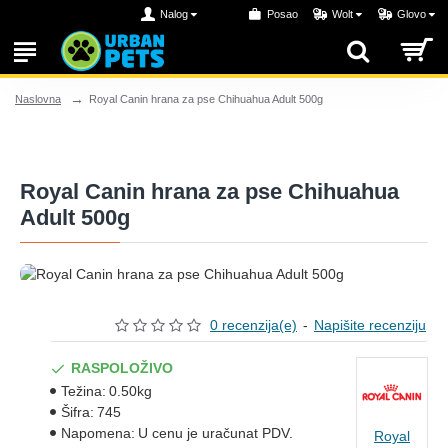
Nalog
Posao
Wolt
Glovo
Royal Canin hrana za pse Chihuahua Adult 500g
Naslovna
Royal Canin hrana za pse Chihuahua
Adult 500g
0 recenzija(e)
-
Napišite recenziju
RASPOLOŽIVO
Težina:
0.50kg
Šifra:
745
Napomena:
U cenu je uračunat PDV.
Royal