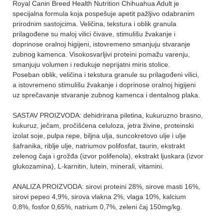
Royal Canin Breed Health Nutrition Chihuahua Adult je
specijalna formula koja pospešuje apetit pažljivo odabranim
prirodnim sastojcima. Veličina, tekstura i oblik granula
prilagođene su maloj vilici čivave, stimulišu žvakanje i
doprinose oralnoj higijeni, istovremeno smanjuju stvaranje
zubnog kamenca. Visokosvarljivi proteini pomažu varenju,
smanjuju volumen i redukuje neprijatni miris stolice.
Poseban oblik, veličina i tekstura granule su prilagođeni vilici,
a istovremeno stimulišu žvakanje i doprinose oralnoj higijeni
uz sprečavanje stvaranje zubnog kamenca i dentalnog plaka.
SASTAV PROIZVODA: dehidrirana piletina, kukuruzno brasno,
kukuruz, ječam, pročišćena celuloza, jetra živine, proteinski
izolat soje, pulpa repe, biljna ulja, suncokretovo ulje i ulje
šafranika, riblje ulje, natriumov polifosfat, taurin, ekstrakt
zelenog čaja i grožđa (izvor polifenola), ekstrakt ljuskara (izvor
glukozamina), L-karnitin, lutein, minerali, vitamini.
ANALIZA PROIZVODA: sirovi proteini 28%, sirove masti 16%,
sirovi pepeo 4,9%, sirova vlakna 2%, vlaga 10%, kalcium
0,8%, fosfor 0,65%, natrium 0,7%, zeleni čaj 150mg/kg.