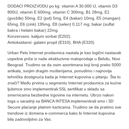
DODACI PROIZVODU po kg: vitamin A 30.000 IJ, vitamin D3
800IJ, vitamin E 600mg, vitamin C 300mg, B1 28mg, E1
(gvožđe) 50mg, E2 (jod) 5mg, E4 (bakar) 10mg, E5 (mangan)
65mg, E6 (cink) 195mg, E8 (selen) 0,117 mg; bakar (sulfat
bakra i helatni bakar) 22mg.
Konzervans: kalijum sorbat (E202).
Antioksidansi: galatni propil (E310), BHA (E320).
Urban Pets Internet prodavnica nastala je kao logični nastavak
uspešne priče iz naše ekskluzivne maloprodaje u Belvilu, Novi
Beograd. Trudimo se da osim asortimana koji broji preko 5000
artikala, svojim dragim mušterijama, ponudimo i najnovija
tehnička dostignuća kada je Internet kupovina u pitanju. Šta to
znači? Među prvima u segmentu Internet prodavnica za kućne
ljubimce smo implementirali SSL sertifikat u skladu sa
smernicama bezbedne trgovine na internetu. Ubrzo nakon
toga u saradnji sa BANCA INTESA implementirali smo i 3D
Secure plaćanje platnim karticama. Trudimo se da pratimo sve
trendove iz domena e-commerca kako bi Internet kupovina
bila zadovoljstvo za Vas.