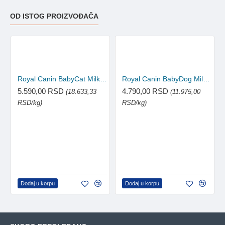
OD ISTOG PROIZVOĐAČA
Royal Canin BabyCat Milk mleko u prahu za mačiće 300g
Royal Canin BabyDog Milk mleko u prahu za štence 400g
5.590,00 RSD
4.790,00 RSD
(18.633,33
(11.975,00
RSD/kg)
RSD/kg)
Dodaj u korpu
Dodaj u korpu