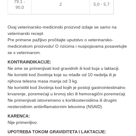
79,1 -
2
5,0 - 5,7
90,0
Ovaj veterinarsko-medicinski proizvod izdaje se samo na
veterinarski recept.
Pre primene pažljivo pročitajte uputstvo o veterinarsko-
medicinskom proizvodu! O rizicima i nuspojavama posavetujte
se s veterinarom
.
KONTRAINDIKACIJE
:
Ne sme se primenjivati kod gravidnih ili kod kuja u laktaciji.
Ne koristiti kod životinja koje su mlađe od 10 nedelja ili je
njihova telesna masa manja od 3 kg.
Ne koristitit kod životinja kod kojih je postoji gastrointestinalno
krvarenje, poremećaji u krvnoj slici ili hemoragični poremećaji.
Ne primenjivati istovremeno s kortikosteroidima ili drugim
nesteroidnim antiinflamatornim lekovima (NSAID).
KARENCA
:
Nije primenljivo.
UPOTREBA TOKOM GRAVIDITETA I LAKTACIJE
: