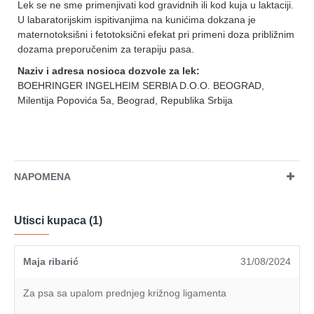
Lek se ne sme primenjivati kod gravidnih ili kod kuja u laktaciji.
U labaratorijskim ispitivanjima na kunićima dokzana je
maternotoksišni i fetotoksični efekat pri primeni doza približnim
dozama preporučenim za terapiju pasa.
Naziv i adresa nosioca dozvole za lek
:
BOEHRINGER INGELHEIM SERBIA D.O.O. BEOGRAD,
Milentija Popovića 5a, Beograd, Republika Srbija
NAPOMENA
Utisci kupaca (1)
Maja ribarić
31/08/2024
Za psa sa upalom prednjeg križnog ligamenta