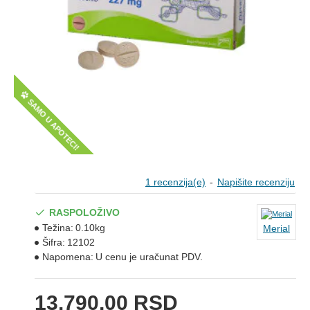
SAMO U APOTECI!
1 recenzija(e)
-
Napišite recenziju
RASPOLOŽIVO
Težina:
0.10kg
Merial
Šifra:
12102
Napomena:
U cenu je uračunat PDV.
13.790,00 RSD