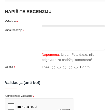
NAPIŠITE RECENZIJU
Vaše ime
Vaša recenzija
Napomena:
Urban Pets d.o.o. nije
odgovran za sadržaj komentara!
Loše
Dobro
Ocena
Validacija (anti-bot)
Kompletirajte validaciju