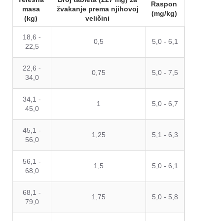
Raspon
masa
žvakanje prema njihovoj
(mg/kg)
(kg)
veličini
18,6 -
0,5
5,0 - 6,1
22,5
22,6 -
0,75
5,0 - 7,5
34,0
34,1 -
1
5,0 - 6,7
45,0
45,1 -
1,25
5,1 - 6,3
56,0
56,1 -
1,5
5,0 - 6,1
68,0
68,1 -
1,75
5,0 - 5,8
79,0