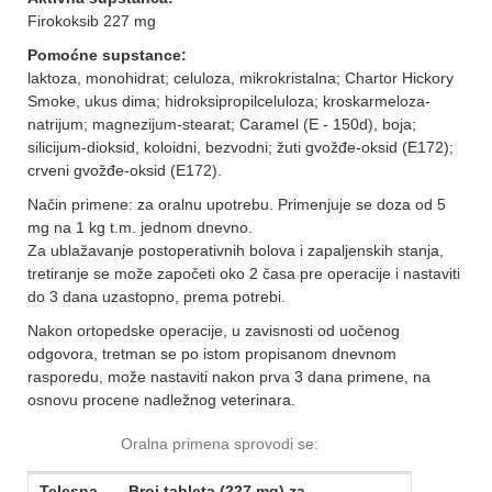
Firokoksib 227 mg
Pomoćne supstance
:
laktoza, monohidrat; celuloza, mikrokristalna; Chartor Hickory
Smoke, ukus dima; hidroksipropilceluloza; kroskarmeloza-
natrijum; magnezijum-stearat; Caramel (E - 150d), boja;
silicijum-dioksid, koloidni, bezvodni; žuti gvožđe-oksid (E172);
crveni gvožđe-oksid (E172).
Način primene
: za oralnu upotrebu. Primenjuje se doza od 5
mg na 1 kg t.m. jednom dnevno.
Za ublažavanje postoperativnih bolova i zapaljenskih stanja,
tretiranje se može započeti oko 2 časa pre operacije i nastaviti
do 3 dana uzastopno, prema potrebi.
Nakon ortopedske operacije, u zavisnosti od uočenog
odgovora, tretman se po istom propisanom dnevnom
rasporedu, može nastaviti nakon prva 3 dana primene, na
osnovu procene nadležnog veterinara.
Oralna primena sprovodi se:
Telesna
Broj tableta (227 mg) za