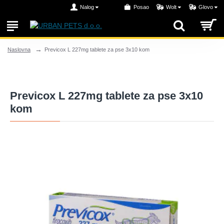
Nalog
Posao
Wolt
Glovo
Previcox L 227mg tablete za pse 3x10 kom
Naslovna
Previcox L 227mg tablete za pse 3x10
kom