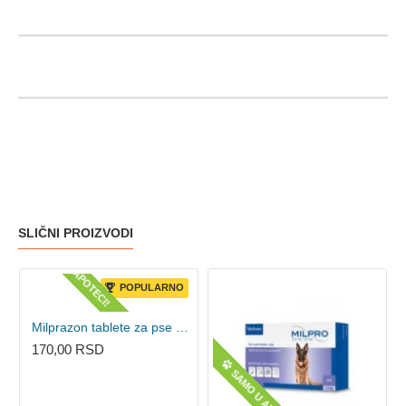
SLIČNI PROIZVODI
SAMO U APOTECI!
POPULARNO
Milprazon tablete za pse 25mg/125mg 1 komad
170,00 RSD
SAMO U APOTECI!