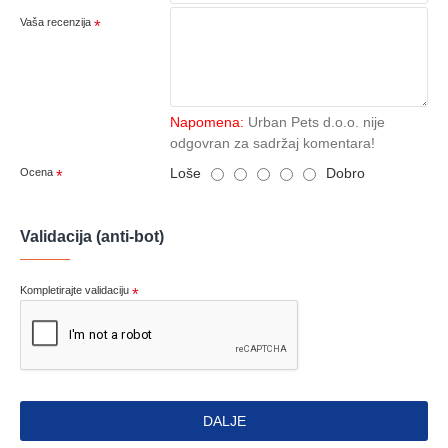
Vaša recenzija
Napomena:
Urban Pets d.o.o. nije
odgovran za sadržaj komentara!
Loše
Dobro
Ocena
Validacija (anti-bot)
Kompletirajte validaciju
DALJE