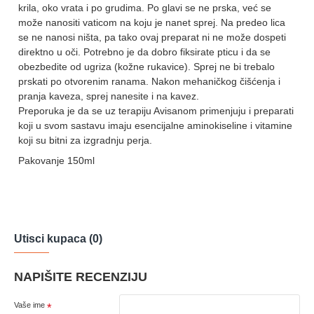
krila, oko vrata i po grudima. Po glavi se ne prska, već se
može nanositi vaticom na koju je nanet sprej. Na predeo lica
se ne nanosi ništa, pa tako ovaj preparat ni ne može dospeti
direktno u oči. Potrebno je da dobro fiksirate pticu i da se
obezbedite od ugriza (kožne rukavice). Sprej ne bi trebalo
prskati po otvorenim ranama. Nakon mehaničkog čišćenja i
pranja kaveza, sprej nanesite i na kavez.
Preporuka je da se uz terapiju Avisanom primenjuju i preparati
koji u svom sastavu imaju esencijalne aminokiseline i vitamine
koji su bitni za izgradnju perja.
Pakovanje 150ml
Utisci kupaca (0)
NAPIŠITE RECENZIJU
Vaše ime