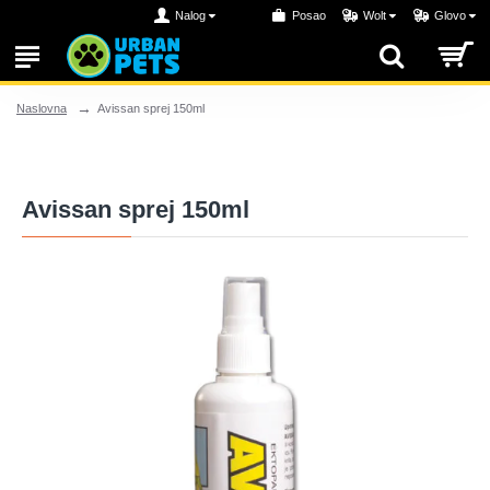
Nalog
Posao
Wolt
Glovo
Avissan sprej 150ml
Naslovna
Avissan sprej 150ml