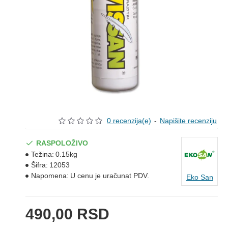
0 recenzija(e)
-
Napišite recenziju
RASPOLOŽIVO
Težina:
0.15kg
Šifra:
12053
Napomena:
U cenu je uračunat PDV.
Eko San
490,00 RSD