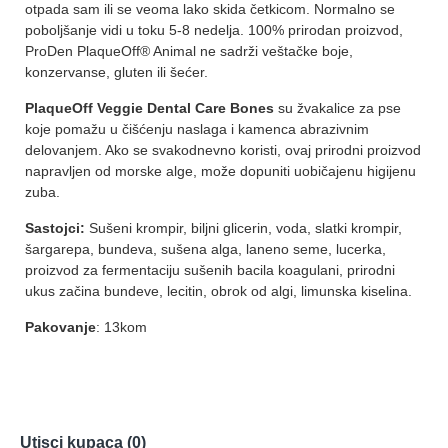
otpada sam ili se veoma lako skida četkicom. Normalno se
poboljšanje vidi u toku 5-8 nedelja. 100% prirodan proizvod,
ProDen PlaqueOff® Animal ne sadrži veštačke boje,
konzervanse, gluten ili šećer.
PlaqueOff Veggie Dental Care Bones
su žvakalice za pse
koje pomažu u čišćenju naslaga i kamenca abrazivnim
delovanjem. Ako se svakodnevno koristi, ovaj prirodni proizvod
napravljen od morske alge, može dopuniti uobičajenu higijenu
zuba.
Sastojci:
Sušeni krompir, biljni glicerin, voda, slatki krompir,
šargarepa, bundeva, sušena alga, laneno seme, lucerka,
proizvod za fermentaciju sušenih bacila koagulani, prirodni
ukus začina bundeve, lecitin, obrok od algi, limunska kiselina.
Pakovanje
: 13kom
Utisci kupaca (0)