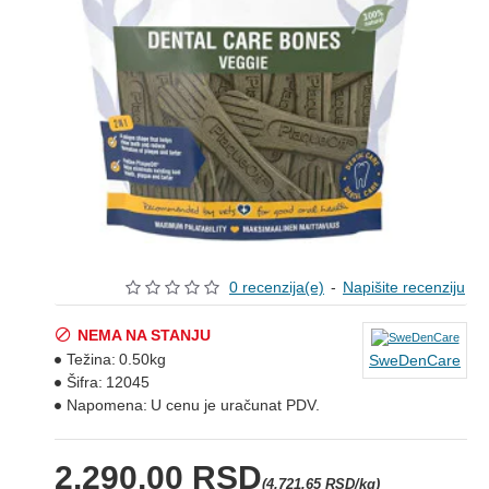
0 recenzija(e)
-
Napišite recenziju
NEMA NA STANJU
Težina:
0.50kg
SweDenCare
Šifra:
12045
Napomena:
U cenu je uračunat PDV.
2.290,00 RSD
(4.721,65 RSD/kg)