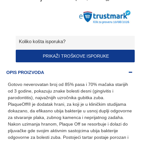
Koliko košta isporuka?
PRIKAŽI TROŠKOVE ISPORUKE
OPIS PROIZVODA
Gotovo neverovatan broj od 85% pasa i 70% mačaka starijih
od 3 godine, pokazuju znake bolesti desni (gingivitis i
parodontitis), najvažnijih uzročnika gubitka zuba.
PlaqueOff® je dodatak hrani, za koji je u kliničkim studijama
dokazano, da efikasno ubija bakterije u usnoj duplji odgovorne
za stvaranje plaka, zubnog kamenca i neprijatnog zadaha.
Nakon uzimanja hranom, Plaque Off se resorbuje i dolazi do
pljuvačke gde svojim aktivnim sastojcima ubija bakterije
odgovorne za bolesti zuba. Postojeći tartar postaje porozan i