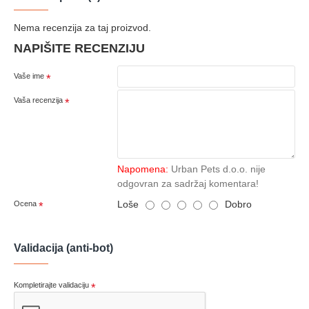
Nema recenzija za taj proizvod.
NAPIŠITE RECENZIJU
Vaše ime
Vaša recenzija
Napomena:
Urban Pets d.o.o. nije
odgovran za sadržaj komentara!
Loše
Dobro
Ocena
Validacija (anti-bot)
Kompletirajte validaciju