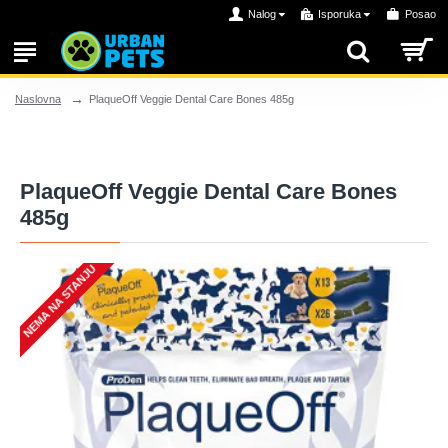
Nalog
Isporuka
Posao
PlaqueOff Veggie Dental Care Bones 485g
Naslovna
PlaqueOff Veggie Dental Care Bones
485g
NEMA NA STANJU