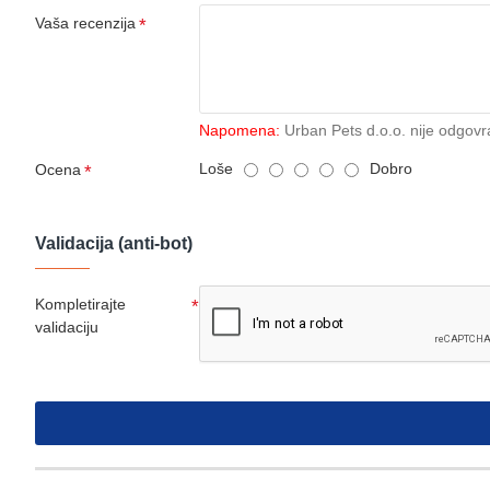
Vaša recenzija
Napomena:
Urban Pets d.o.o. nije odgovr
Loše
Dobro
Ocena
Validacija (anti-bot)
Kompletirajte
validaciju