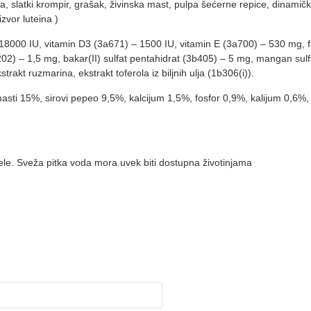
 slatki krompir, grašak, živinska mast, pulpa šećerne repice, dinamički 
zvor luteina )
 18000 IU, vitamin D3 (3a671) – 1500 IU, vitamin E (3a700) – 530 mg, fo
202) – 1,5 mg, bakar(II) sulfat pentahidrat (3b405) – 5 mg, mangan sul
strakt ruzmarina, ekstrakt toferola iz biljnih ulja (1b306(i)).
ove masti 15%, sirovi pepeo 9,5%, kalcijum 1,5%, fosfor 0,9%, kalijum
e. Sveža pitka voda mora uvek biti dostupna životinjama