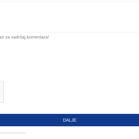
an za sadržaj komentara!
DALJE