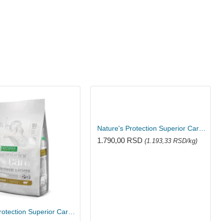
Nature's Protection Superior Care Adult hrana za bele pse - Losos 1.5kg
1.790,00 RSD
(1.193,33 RSD/kg)
Nature's Protection Superior Care hrana za pse Adult Small Breeds - Jagnjetina 4kg