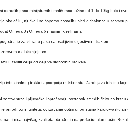
odraslih pasa minijaturnih i malih rasa težine od 1 do 10kg bele i svet
oko očiju, njuške i na šapama nastalih usled disbalansa u sastavu pl
a bogat Omega 3 i Omega 6 masnim kiselinama
ogodna je za ishranu pasa sa osetljivim digestivnim traktom
zdravom a dlaku sjajnom
 u zaštiti ćelija od dejstva slobodnih radikala
 intestinalnog trakta i apsorpciju nutritienata. Zarobljava toksine koje
 sastav suza i pljuvačke i sprečavaju nastanak smeđih fleka na krznu 
prirodnog imuniteta, održavanje optimalnog stanja kardio-vaskularno
irnica najvišeg kvaliteta obrađenih na profesionalan način. Rezultat j