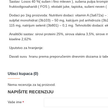
Sastav: Losos 40 %( sušen i fino mleven ), sušena pulpa krompira,
fruktooligosaharidi ( FOS ), ekstakt juke, tapioka, sušeni neven ( i
Dodaci po 1kg proizvoda: Nutritivni dodaci: vitamin A (3a672a) –
sulpfat monohidrat (3b103) – 50 mg, kalcijum jod anhidrozis (3b
115 mg, natrijum selenit (3b801) – 0,1 mg. Tehnološki dodacii: ek
Analitički sastav: sirovi proteini 25%, sirova vlakna 3,5%, sir
kiseline 2,62%
Uputstvo za hranjenje:
Davati suvu hranu prema preporučenim dnevnim dozama iz tabel
Utisci kupaca (0)
Nema recenzija za taj proizvod.
NAPIŠITE RECENZIJU
Vaše ime