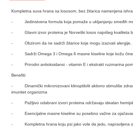
Kompletna suva hrana sa lososom, bez žitarica namenjena ishrani 
- Jedinstvena formula koja pomaže u ukljanjanju smeđih mrlja 
- Glavni izvor proteina je Norveški losos najvišeg kvalitet
- Obzirom da ne sadrži žitarice koje mogu izazvati alergije, p
- Sadrži Omega 3 i Omega 6 masne kiseline koje kožu čine 
- Prirodni antioksidansi - vitamin E i ekstrakt ruzmarina pomažu
Benefiti:
- Dinamički mikronizovani klinoptilolit aktivno stimuliše zdravlje
imunitet organizma
- Pažljivo odabrani izvori proteina održavaju idealan hemijski
- Esencijalne masne kiseline su posebno važne za ojačavanje 
- Kompletna hrana koju psi jako vole da jedu, napravljena od nam