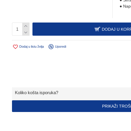
Šifr
Nap
DODAJ U KOR
Dodaj u listu želja
Uporedi
Koliko košta isporuka?
PRIKAŽI TRO