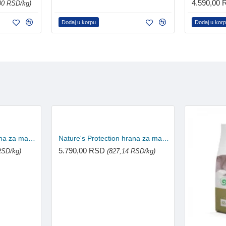
4.590,00
00 RSD/kg)
Dodaj u korpu
Dodaj u kor
Nature's Protection hrana za mačke Adult - Indoor 400g
Nature's Protection hrana za mačke Adult - Indoor 7kg
5.790,00 RSD
RSD/kg)
(827,14 RSD/kg)