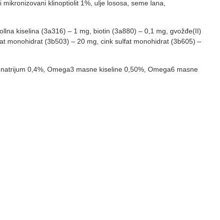
mikronizovani klinoptiolit 1%, ulje lososa, seme lana,
llna kiselina (3a316) – 1 mg, biotin (3a880) – 0,1 mg, gvožđe(II)
fat monohidrat (3b503) – 20 mg, cink sulfat monohidrat (3b605) –
 0,6%, natrijum 0,4%, Omega3 masne kiseline 0,50%, Omega6 masne