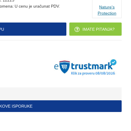
a:
12223
omena:
U cenu je uračunat PDV.
Nature's
Protection
PU
IMATE PITANJA?
ŠKOVE ISPORUKE