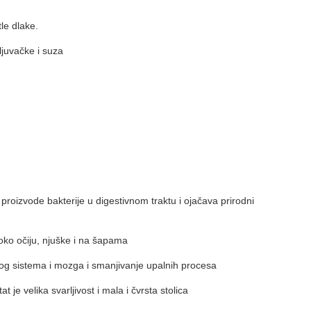
le dlake.
juvačke i suza
 proizvode bakterije u digestivnom traktu i ojačava prirodni
oko očiju, njuške i na šapama
g sistema i mozga i smanjivanje upalnih procesa
e velika svarljivost i mala i čvrsta stolica