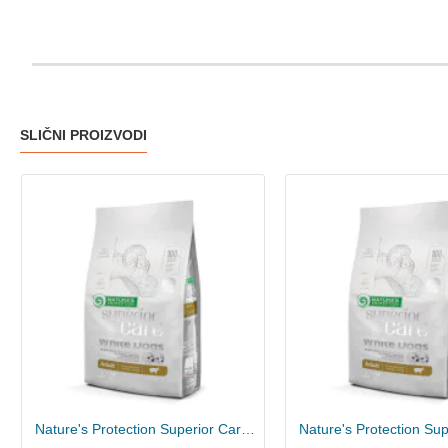
SLIČNI PROIZVODI
Nature's Protection Superior Care Adult hrana za bele pse - Jagnjetina 1.5kg