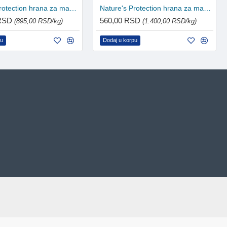
Nature's Protection hrana za mačke Adult - Sterilised 2kg
Nature's Protection hrana za mačke Adult - Sterilised 400g
 RSD
560,00 RSD
(895,00 RSD/kg)
(1.400,00 RSD/kg)
pu
Dodaj u korpu