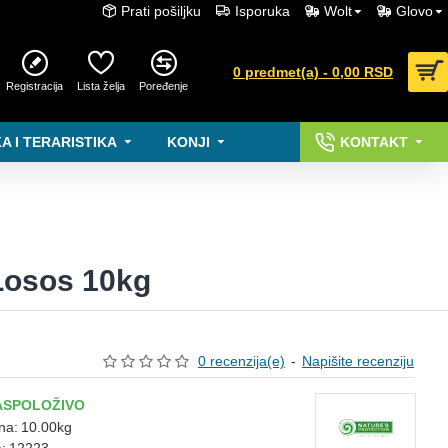
Prati pošiljku
Isporuka
Wolt
Glovo
0 predmet(a) - 0,00 RSD
Registracija
Lista želja
Poređenje
A I TERARISTIKA
KONJI
KONTAKT
 Losos 10kg
0 recenzija(e)
-
Napišite recenziju
ASPOLOŽIVO
na:
10.00kg