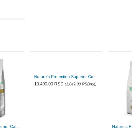
Nature's Protection Superior Care Puppy Starter hrana za bele pse - Losos 10kg
10.490,00 RSD
(1.049,00 RSD/kg)
Nature's Protection Superior Care Adult hrana za bele pse - Jagnjetina 10kg