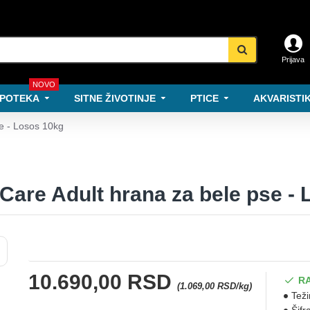
Prijava
NOVO
POTEKA
SITNE ŽIVOTINJE
PTICE
AKVARISTIK
se - Losos 10kg
 Care Adult hrana za bele pse -
10.690,00 RSD
R
(1.069,00 RSD/kg)
Teži