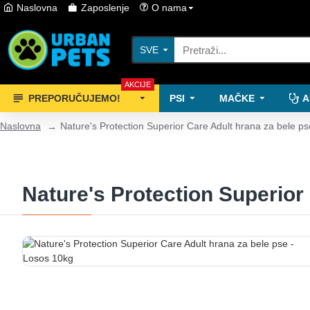
Naslovna
Zaposlenje
O nama
SVE
AKCIJE
PREPORUČUJEMO!
PSI
MAČKE
A
Naslovna
Nature's Protection Superior Care Adult hrana za bele p
Nature's Protection Superior