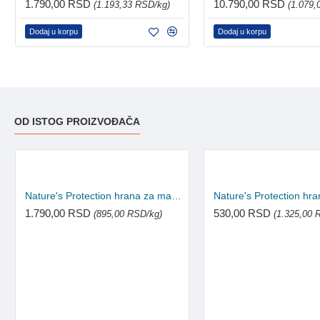
1.790,00 RSD
10.790,00 RSD
(1.193,33 RSD/kg)
(1.079,
Dodaj u korpu
Dodaj u korpu
OD ISTOG PROIZVOĐAČA
Nature's Protection hrana za mačke Adult - Indoor 2kg
1.790,00 RSD
530,00 RSD
(895,00 RSD/kg)
(1.325,00 